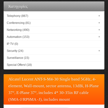
Κατηγορίες
Telephony (867)
+
Conferencing (81)
+
Networking (490)
+
Automation (153)
+
IP TV (0)
Security (24)
+
Surveillance (15)
Special Offers! (18)
Alcatel Lucent ANT-S-M4-30 Single band 5GHz, 4-
element, Wall-mount, sector antenna, 13dBi, H-Plane
37°, E-Plane 37°, includes 4* 30-35in RF cable
(SMA-J/RPSMA -J), includes mount