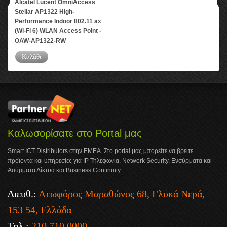
Alcatel Lucent OmniAccess
Stellar AP1322 High-
Performance Indoor 802.11 ax
(Wi-Fi 6) WLAN Access Point -
OAW-AP1322-RW
Καλάθι
Καλωσορίσατε στο Portal μας
Smart ICT Distributors στην ΕΜΕΑ. Στο portal μας μπορείτε να βρείτε
προϊόντα και υπηρεσίες για IP Τηλεφωνία, Network Security, Ενσύρματα και
Ασύρματα Δίκτυα και Business Continuity.
Διευθ.:
Λεωφόρος Μαραθώνος 68, Γλυκά Νερά,
153 54, Ελλάδα
Τηλ.:
210 710 0000