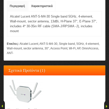
Περιγραφή
Χαρακτηριστικά
Alcatel Lucent ANT-S-M4-30 Single band 5GHz, 4-element,
Wall-mount, sector antenna, 13dBi, H-Plane 37°, E-Plane 37°,
includes 4* 30-35in RF cable (SMA-J/RPSMA -J), includes
mount
Ετικέτες:
Alcatel Lucent
,
ANT-S-M4-30
,
Single band
,
5GHz
,
4-element
,
Wall-mount
,
sector antenna
,
30°
,
Access Point
,
Wi-Fi
,
AP
,
OmniAccess
,
ANT-
Σχετικά Προϊόντα (1)