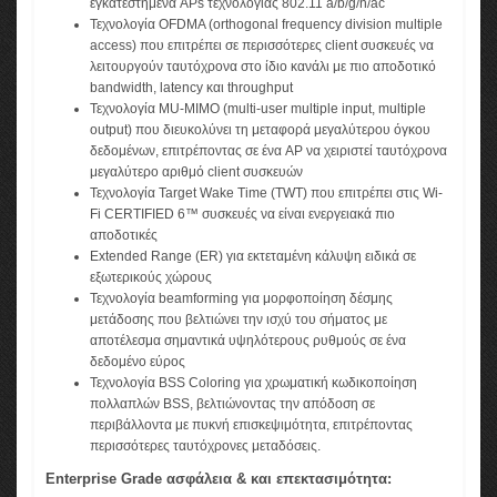
εγκατεστημένα APs τεχνολογίας 802.11 a/b/g/n/ac
Τεχνολογία OFDMA (orthogonal frequency division multiple
access) που επιτρέπει σε περισσότερες client συσκευές να
λειτουργούν ταυτόχρονα στο ίδιο κανάλι με πιο αποδοτικό
bandwidth, latency και throughput
Τεχνολογία MU-MIMO (multi-user multiple input, multiple
output) που διευκολύνει τη μεταφορά μεγαλύτερου όγκου
δεδομένων, επιτρέποντας σε ένα AP να χειριστεί ταυτόχρονα
μεγαλύτερο αριθμό client συσκευών
Τεχνολογία Target Wake Time (TWT) που επιτρέπει στις Wi-
Fi CERTIFIED 6™ συσκευές να είναι ενεργειακά πιο
αποδοτικές
Extended Range (ER) για εκτεταμένη κάλυψη ειδικά σε
εξωτερικούς χώρους
Τεχνολογία beamforming για μορφοποίηση δέσμης
μετάδοσης που βελτιώνει την ισχύ του σήματος με
αποτέλεσμα σημαντικά υψηλότερους ρυθμούς σε ένα
δεδομένο εύρος
Τεχνολογία BSS Coloring για χρωματική κωδικοποίηση
πολλαπλών BSS, βελτιώνοντας την απόδοση σε
περιβάλλοντα με πυκνή επισκεψιμότητα, επιτρέποντας
περισσότερες ταυτόχρονες μεταδόσεις.
Enterprise Grade ασφάλεια & και επεκτασιμότητα: