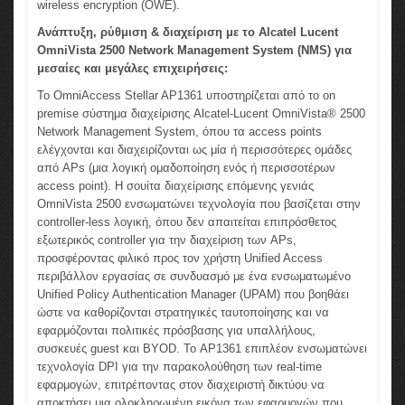
wireless encryption (OWE).
Ανάπτυξη, ρύθμιση & διαχείριση με το Alcatel Lucent
OmniVista 2500 Network Management System (NMS) για
μεσαίες και μεγάλες επιχειρήσεις:
Το OmniAccess Stellar AP1361 υποστηρίζεται από το on
premise σύστημα διαχείρισης Alcatel-Lucent OmniVista® 2500
Network Management System, όπου τα access points
ελέγχονται και διαχειρίζονται ως μία ή περισσότερες ομάδες
από APs (μια λογική ομαδοποίηση ενός ή περισσοτέρων
access point). Η σουίτα διαχείρισης επόμενης γενιάς
OmniVista 2500 ενσωματώνει τεχνολογία που βασίζεται στην
controller-less λογική, όπου δεν απαιτείται επιπρόσθετος
εξωτερικός controller για την διαχείριση των APs,
προσφέροντας φιλικό προς τον χρήστη Unified Access
περιβάλλον εργασίας σε συνδυασμό με ένα ενσωματωμένο
Unified Policy Authentication Manager (UPAM) που βοηθάει
ώστε να καθορίζονται στρατηγικές ταυτοποίησης και να
εφαρμόζονται πολιτικές πρόσβασης για υπαλλήλους,
συσκευές guest και BYOD. Το AP1361 επιπλέον ενσωματώνει
τεχνολογία DPI για την παρακολούθηση των real-time
εφαρμογών, επιτρέποντας στον διαχειριστή δικτύου να
αποκτήσει μια ολοκληρωμένη εικόνα των εφαρμογών που