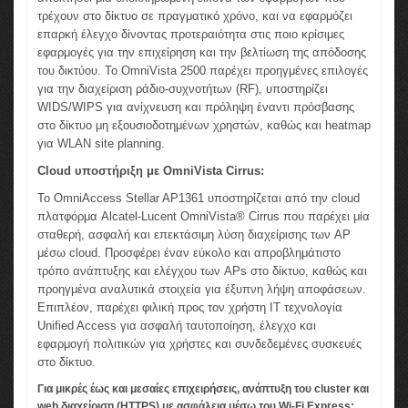
τρέχουν στο δίκτυο σε πραγματικό χρόνο, και να εφαρμόζει
επαρκή έλεγχο δίνοντας προτεραιότητα στις ποιο κρίσιμες
εφαρμογές για την επιχείρηση και την βελτίωση της απόδοσης
του δικτύου. Το OmniVista 2500 παρέχει προηγμένες επιλογές
για την διαχείριση ράδιο-συχνοτήτων (RF), υποστηρίζει
WIDS/WIPS για ανίχνευση και πρόληψη έναντι πρόσβασης
στο δίκτυο μη εξουσιοδοτημένων χρηστών, καθώς και heatmap
για WLAN site planning.
Cloud υποστήριξη με OmniVista Cirrus:
Το OmniAccess Stellar AP1361 υποστηρίζεται από την cloud
πλατφόρμα Alcatel-Lucent OmniVista® Cirrus που παρέχει μία
σταθερή, ασφαλή και επεκτάσιμη λύση διαχείρισης των AP
μέσω cloud. Προσφέρει έναν εύκολο και απροβλημάτιστο
τρόπο ανάπτυξης και ελέγχου των APs στο δίκτυο, καθώς και
προηγμένα αναλυτικά στοιχεία για έξυπνη λήψη αποφάσεων.
Επιπλέον, παρέχει φιλική προς τον χρήστη IT τεχνολογία
Unified Access για ασφαλή ταυτοποίηση, έλεγχο και
εφαρμογή πολιτικών για χρήστες και συνδεδεμένες συσκευές
στο δίκτυο.
Για μικρές έως και μεσαίες επιχειρήσεις, ανάπτυξη του cluster και
web διαχείριση (HTTPS) με ασφάλεια μέσω του Wi-Fi Express: