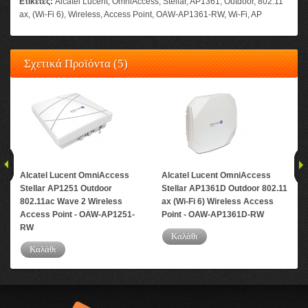
Ετικέτες:
Alcatel Lucent
,
OmniAccess
,
Stellar
,
AP1361
,
Outdoor
,
802.11
ax
,
(Wi-Fi 6)
,
Wireless
,
Access Point
,
OAW-AP1361-RW
,
Wi-Fi
,
AP
Σχετικά Προϊόντα (5)
Alcatel Lucent OmniAccess
Alcatel Lucent OmniAccess
Alc
Stellar AP1251 Outdoor
Stellar AP1361D Outdoor 802.11
Ste
802.11ac Wave 2 Wireless
ax (Wi-Fi 6) Wireless Access
ax 
Access Point - OAW-AP1251-
Point - OAW-AP1361D-RW
Poi
RW
Καλάθι
Καλάθι