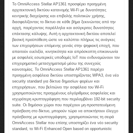
To OmniAccess Stellar AP1361 προσφέρει προηγμένη
αρχιτεκτονική δικτύου κατανομής Wi-Fi με δυνατότητες
κεντρικής διαχείρισης και επιβολής πολιτικών χρήσης,
διασφαλίζοντας το δίκτυο σε κάθε βήμα ξεκινώντας από την
αρχή, παρέχοντας παράλληλα και ασύγκριτες δυνατότητες
επέκτασης κάλυψης. Αυτή η αρχιτεκτονική δικτύου αποτελεί
βασική προϋπόθεση ώστε να καλύπτει πλήρως τις ανάγκες
των επιχειρήσεων επόμενης γενιάς στην ψηφιακή εποχή, που
απαιτούν ευελιξία, κινητικότητα και απρόσκοπτη επικοινωνία
με ασφαλείς εσωτερικές υποδομές IoT που ενδυναμώνουν τον
επιχειρηματικό μετασχηματισμό μέσω της συνεχούς
καινοτομίας. Το OmniAccess Stellar AP1361 παρέχει
προηγμένη ασφάλεια δικτύου υποστηρίζοντας WPA3, ένα νέο
security standard για δίκτυα δημοσίων φορέων και
επιχειρήσεων, που βελτιώνει την ασφάλεια του Wi-Fi
χρησιμοποιώντας προηγμένους αλγόριθμους ασφαλείας και
ισχυρότερη κρυπτογράφηση που περιλαμβάνει 192-bit security
suite. Οι δημόσιοι χώροι που παρέχουν μη-προστατευόμενη
πρόσβαση στο δίκτυο, μπορούν τώρα να αποκτήσουν έλεγχο
πρόσβασης με κρυπτογράφηση, χρησιμοποιώντας τη σειρά
OmniAccess Stellar που επίσης υποστηρίζει ένα νέο security
standard, το Wi-Fi Enhanced Open based on opportunistic