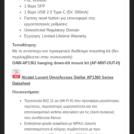
PoE εισόδου
1 θύρα SFP
1 θύρα USB 2.0 Type C (5V, 500mA)
Factory reset button για επαναφορά στις
εργοστασιακές ρυθμίσεις
Unrestricted Regulatory Domain
Εγγύηση: Limited Lifetime Warranty
Τοποθέτηση:
Με το αντίστοιχο και προαιρετικά διαθέσιμο mounting kit (δεν
περιλαμβάνεται στην συσκευασία):
OAW-AP1361 hanging down-tilt mount kit (AP-MNT-OUT-H)
Alcatel Lucent OmniAccess Stellar AP1360 Series
Datasheet
Πλεονεκτήματα:
Τεχνολογία 802.11 ax (Wi-Fi 6) που προσφέρει μεγαλύτερες
ταχύτητες, περισσότερη χωρητικότητα και πιο
αποτελεσματικό airtime allocation για τις client συσκευές
που συνδέονται δίκτυο
Enterprise-grade ασφάλεια με WPA3, εύκολη
επεκτασιμότητα & πλήρης συμβατότητα με προ-