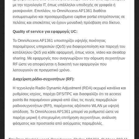
με την τεχνολογία IT, όπως υπάλληλοι υποδοχής σε γραφεία ή
ρεσεψιονίστ. Επιπλέον, το OmniAccess AP1361 διαθέτει
ενσωματωμένο και προσαρμοζόμενο captive portal επιτρέποντας σε
πελάτες και επισκέπτες να έχουν μοναδική πρόσβαση στο δίκτυο.
Quality of service για εφαρμογές UC:
Το OmniAccess AP1361 υποστηρίζει υψηλής ποιότητας
παραμέτρους υπηρεσιών (QoS) για διαφοροποίηση και παροχή του
κατάλληλου QoS για κάθε εφαρμογή, όπως voice, video και desktop
sharing. Με εφαρμογές που αναγνωρίζουν την σάρωση συχνοτήτων
RF ώστε να αποφεύγεται η διακοπή των εφαρμογών που
λειτουργούν σε πραγματικό χρόνο.
Διαχείριση ράδιο-συχνοτήτων (RF):
Η τεχνολογία Radio Dynamic Adjustment (RDA) εκχωρεί κανάλια και
ρυθμίσεις ισχύος, παρέχει DFS/TPC και διασφαλίζει ότι τα access
points θα παραμένουν μακριά από όλες τις πυγές παρεμβολών
ραδιοσυχνοτήτων (RFI), παρέχοντας αξιόπιστο WLAN με υψηλή
απόδοση. Το OmniAccess AP1361 μπορεί να ρυθμιστεί ώστε να
παρέχει μερική ή στοχευμένη επιτήρηση συχνοτήτων, ανάλυση
φάσματος και προστασία από ασύρματες παρεμβολές.