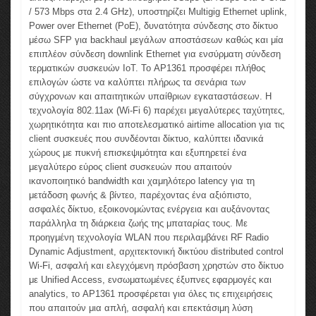
/ 573 Mbps στα 2.4 GHz), υποστηρίζει Multigig Ethernet uplink,
Power over Ethernet (PoE), δυνατότητα σύνδεσης στο δίκτυο
μέσω SFP για backhaul μεγάλων αποστάσεων καθώς και μία
επιπλέον σύνδεση downlink Ethernet για ενσύρματη σύνδεση
τερματικών συσκευών IoT. Το AP1361 προσφέρει πλήθος
επιλογών ώστε να καλύπτει πλήρως τα σενάρια των
σύγχρονων και απαιτητικών υπαίθριων εγκαταστάσεων. H
τεχνολογία 802.11ax (Wi-Fi 6) παρέχει μεγαλύτερες ταχύτητες,
χωρητικότητα και πιο αποτελεσματικό airtime allocation για τις
client συσκευές που συνδέονται δίκτυο, καλύπτει ιδανικά
χώρους με πυκνή επισκεψιμότητα και εξυπηρετεί ένα
μεγαλύτερο εύρος client συσκευών που απαιτούν
ικανοποιητικό bandwidth και χαμηλότερο latency για τη
μετάδοση φωνής & βίντεο, παρέχοντας ένα αξιόπιστο,
ασφαλές δίκτυο, εξοικονομώντας ενέργεια και αυξάνοντας
παράλληλα τη διάρκεια ζωής της μπαταρίας τους. Με
προηγμένη τεχνολογία WLAN που περιλαμβάνει RF Radio
Dynamic Adjustment, αρχιτεκτονική δικτύου distributed control
Wi-Fi, ασφαλή και ελεγχόμενη πρόσβαση χρηστών στο δίκτυο
με Unified Access, ενσωματωμένες έξυπνες εφαρμογές και
analytics, το AP1361 προσφέρεται για όλες τις επιχειρήσεις
που απαιτούν μια απλή, ασφαλή και επεκτάσιμη λύση