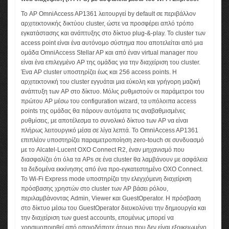
Το AP OmniAccess AP1361 λειτουργεί by default σε περιβάλλον
αρχιτεκτονικής δικτύου cluster, ώστε να προσφέρει απλό τρόπο
εγκατάστασης και ανάπτυξης στο δίκτυο plug-&-play. To cluster των
access point είναι ένα αυτόνομο σύστημα που αποτελείται από μια
ομάδα OmniAccess Stellar AP και από έναν virtual manager που
είναι ένα επιλεγμένο AP της ομάδας για την διαχείριση του cluster.
Ένα AP cluster υποστηρίζει έως και 256 access points. Η
αρχιτεκτονική του cluster εγγυάται μια εύκολη και γρήγορη μαζική
ανάπτυξη των AP στο δίκτυο. Μόλις ρυθμιστούν οι παράμετροι του
πρώτου AP μέσω του configuration wizard, τα υπόλοιπα access
points της ομάδας θα πάρουν αυτόματα τις αναβαθμισμένες
ρυθμίσεις, με αποτέλεσμα το συνολικό δίκτυο των AP να είναι
πλήρως λειτουργικό μέσα σε λίγα λεπτά. Το OmniAccess AP1361
επιπλέον υποστηρίζει παραμετροποίηση zero-touch σε συνδυασμό
με το Alcatel-Lucent OXO Connect R2, έναν μηχανισμό που
διασφαλίζει ότι όλα τα APs σε ένα cluster θα λαμβάνουν με ασφάλεια
τα δεδομένα εκκίνησης από ένα προ-εγκατεστημένο OXO Connect.
Το Wi-Fi Express mode υποστηρίζει την ελεγχόμενη διαχείριση
πρόσβασης χρηστών στο cluster των AP βάσει ρόλου,
περιλαμβάνοντας Admin, Viewer και GuestOperator. Η πρόσβαση
στο δίκτυο μέσω του GuestOperator διευκολύνει την δημιουργία και
την διαχείριση των guest accounts, επομένως μπορεί να
χρησιμοποιηθεί από οποιοδήποτε άτομο που δεν είναι εξοικειωμένο