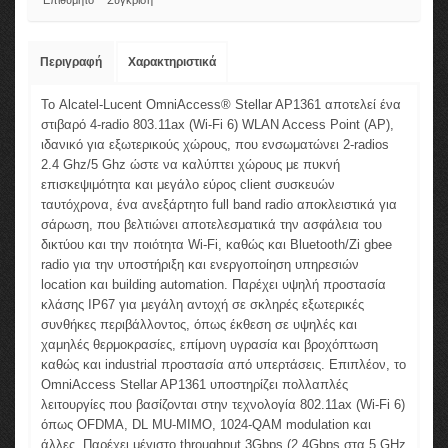
Επιθυμητό
Σύγκριση
Περιγραφή
Χαρακτηριστικά
Το Alcatel-Lucent OmniAccess® Stellar AP1361 αποτελεί ένα
στιβαρό 4-radio 803.11ax (Wi-Fi 6) WLAN Access Point (AP),
ιδανικό για εξωτερικούς χώρους, που ενσωματώνει 2-radios
2.4 Ghz/5 Ghz ώστε να καλύπτει χώρους με πυκνή
επισκεψιμότητα και μεγάλο εύρος client συσκευών
ταυτόχρονα, ένα ανεξάρτητο full band radio αποκλειστικά για
σάρωση, που βελτιώνει αποτελεσματικά την ασφάλεια του
δικτύου και την ποιότητα Wi-Fi, καθώς και Bluetooth/Zi gbee
radio για την υποστήριξη και ενεργοποίηση υπηρεσιών
location και building automation. Παρέχει υψηλή προστασία
κλάσης IP67 για μεγάλη αντοχή σε σκληρές εξωτερικές
συνθήκες περιβάλλοντος, όπως έκθεση σε υψηλές και
χαμηλές θερμοκρασίες, επίμονη υγρασία και βροχόπτωση
καθώς και industrial προστασία από υπερτάσεις. Επιπλέον, το
OmniAccess Stellar AP1361 υποστηρίζει πολλαπλές
λειτουργίες που βασίζονται στην τεχνολογία 802.11ax (Wi-Fi 6)
όπως OFDMA, DL MU-MIMO, 1024-QAM modulation και
άλλες. Παρέχει μέγιστο throughput 3Gbps (2.4Gbps στα 5 GHz