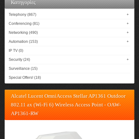
Κατηγορίες
Telephony (867)
+
Conferencing (81)
+
Networking (490)
+
Automation (153)
+
IP TV (0)
Security (24)
+
Surveillance (15)
Special Offers! (18)
Alcatel Lucent OmniAccess Stellar AP1361 Outdoor
802.11 ax (Wi-Fi 6) Wireless Access Point - OAW-
AP1361-RW