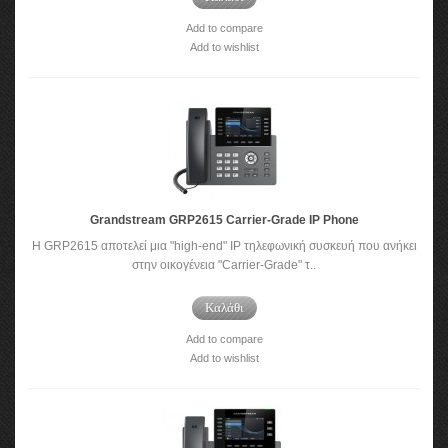
Add to compare
Add to wishlist
Grandstream GRP2615 Carrier-Grade IP Phone
Η GRP2615 αποτελεί μια "high-end" IP τηλεφωνική συσκευή που ανήκει
στην οικογένεια "Carrier-Grade" τ..
Καλάθι
Add to compare
Add to wishlist