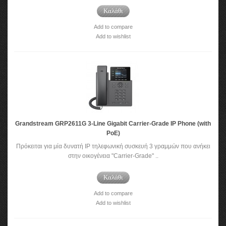
Καλάθι
Add to compare
Add to wishlist
Grandstream GRP2611G 3-Line Gigabit Carrier-Grade IP Phone (with
PoE)
Πρόκειται για μία δυνατή IP τηλεφωνική συσκευή 3 γραμμών που ανήκει
στην οικογένεια "Carrier-Grade" ..
Καλάθι
Add to compare
Add to wishlist