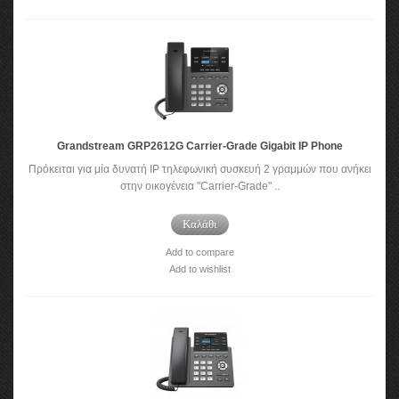
Grandstream GRP2612G Carrier-Grade Gigabit IP Phone
Πρόκειται για μία δυνατή IP τηλεφωνική συσκευή 2 γραμμών που ανήκει
στην οικογένεια "Carrier-Grade" ..
Καλάθι
Add to compare
Add to wishlist