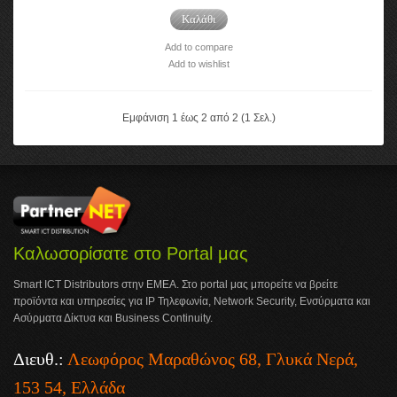
Καλάθι
Add to compare
Add to wishlist
Εμφάνιση 1 έως 2 από 2 (1 Σελ.)
Καλωσορίσατε στο Portal μας
Smart ICT Distributors στην ΕΜΕΑ. Στο portal μας μπορείτε να βρείτε
προϊόντα και υπηρεσίες για IP Τηλεφωνία, Network Security, Ενσύρματα και
Ασύρματα Δίκτυα και Business Continuity.
Διευθ.:
Λεωφόρος Μαραθώνος 68, Γλυκά Νερά,
153 54, Ελλάδα