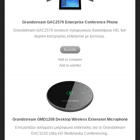
Grandstream GAC2570 Enterprise Conference Phone
Grandstream GAC2570 συσκευή τηλεφωνικών διασκέψεων HD, full-
duplex κατηγορίας enterprise με λειτουργ..
Καλάθι
Add to compare
Add to wishlist
Grandstream GMD1208 Desktop Wireless Extension Microphone
Επιτραπέζιο ασύρματο μικρόφωνο επέκτασης για το Grandstream
GVC3220 Ultra HD Multimedia Conferencing..