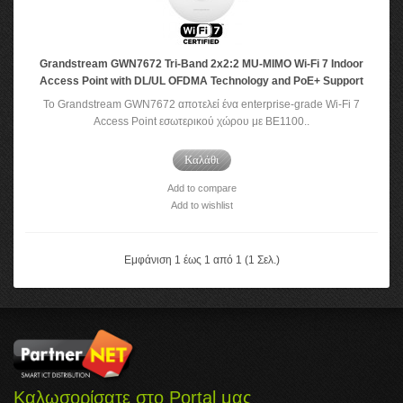
Grandstream GWN7672 Tri-Band 2x2:2 MU-MIMO Wi-Fi 7 Indoor
Access Point with DL/UL OFDMA Technology and PoE+ Support
Το Grandstream GWN7672 αποτελεί ένα enterprise-grade Wi-Fi 7
Access Point εσωτερικού χώρου με BE1100..
Καλάθι
Add to compare
Add to wishlist
Εμφάνιση 1 έως 1 από 1 (1 Σελ.)
Καλωσορίσατε στο Portal μας