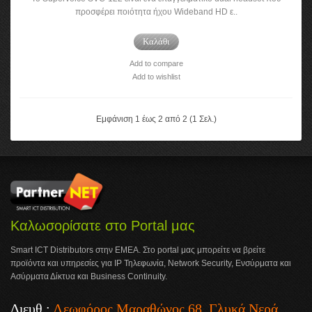
προσφέρει ποιότητα ήχου Wideband HD ε..
Καλάθι
Add to compare
Add to wishlist
Εμφάνιση 1 έως 2 από 2 (1 Σελ.)
Καλωσορίσατε στο Portal μας
Smart ICT Distributors στην ΕΜΕΑ. Στο portal μας μπορείτε να βρείτε
προϊόντα και υπηρεσίες για IP Τηλεφωνία, Network Security, Ενσύρματα και
Ασύρματα Δίκτυα και Business Continuity.
Διευθ.:
Λεωφόρος Μαραθώνος 68, Γλυκά Νερά,