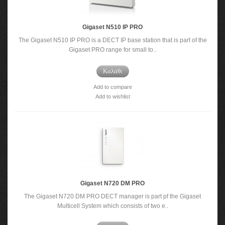
Gigaset N510 IP PRO
The Gigaset N510 IP PRO is a DECT IP base station that is part of the
Gigaset PRO range for small to..
Καλάθι
Add to compare
Add to wishlist
Gigaset N720 DM PRO
The Gigaset N720 DM PRO DECT manager is part pf the Gigaset
Multicell System which consists of two e..