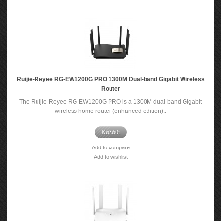
Ruijie-Reyee RG-EW1200G PRO 1300M Dual-band Gigabit Wireless
Router
The Ruijie-Reyee RG-EW1200G PRO is a 1300M dual-band Gigabit
wireless home router (enhanced edition)..
Καλάθι
Add to compare
Add to wishlist