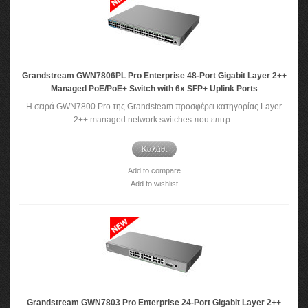
Grandstream GWN7806PL Pro Enterprise 48-Port Gigabit Layer 2++
Managed PoE/PoE+ Switch with 6x SFP+ Uplink Ports
Η σειρά GWN7800 Pro της Grandsteam προσφέρει κατηγορίας Layer
2++ managed network switches που επιτρ..
Καλάθι
Add to compare
Add to wishlist
Grandstream GWN7803 Pro Enterprise 24-Port Gigabit Layer 2++