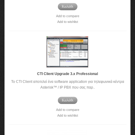
Καλάθι
Add to compare
Add to wishlist
CTI Client Upgrade 3.x Professional
To CTI Client αποτελεί ένα software application για τηλεφωνικά κέντρα
Asterisk™ / IP PBX που σας παρ..
Καλάθι
Add to compare
Add to wishlist