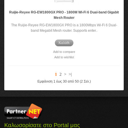
Ruijie-Reyee RG-EW1800GX PRO - 1800M Wi-Fi 6 Dual-band Gigabit
Mesh Router
The Ruijie-Reyee RG-EW1800GX PRO is a 1800Mbps Wi-Fi 6 Dual-
band Megabit Mesh router. Supports enter..
Καλάθι
Add to compare
Add to wishlist
1
2
>
>|
Εμφάνιση 1 έως 30 από 50 (2 Σελ.)
Καλωσορίσατε στο Portal μας