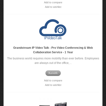
Add to compare
Add to wishlist
Grandstream IP Video Talk - Pro Video Conferencing & Web
Collaboration Service - 1 Year
The business world requires more mobility than ever before. Employees
are always out of the office, ..
Καλάθι
Add to compare
Add to wishlist