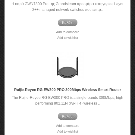
Η σειρά GWN7800 Pro της Grandsteam προσφέρει κατηγορίας Layer
2++ managed network switches που επιτρ..
Καλάθι
Add to compare
Add to wishlist
Ruijie-Reyee RG-EW300 PRO 300Mbps Wireless Smart Router
The Ruijie-Reyee RG-EW300 PRO is a single-bands 300Mbps, high
performing 802.11N (Wi-Fi 4) wireless ..
Καλάθι
Add to compare
Add to wishlist