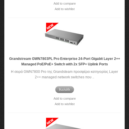
Add to compare
Add to wishlist
Grandstream GWN7803PL Pro Enterprise 24-Port Gigabit Layer 2++
Managed PoE/PoE+ Switch with 2x SFP+ Uplink Ports
Η σειρά GWN7800 Pro της Grandsteam προσφέρει κατηγορίας Layer
2++ managed network switches που ..
Καλάθι
Add to compare
Add to wishlist