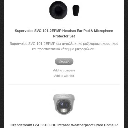
Supervoice SVC-101-2EPMP Headset Ear Pad & Microphone
Protector Set
Supervoice SVC-101-2EPMP σετ ανταλλακτικό μαξιλαράκι ακουστικού
και προστατευτικό κάλυμμα μικροφώνου..
Καλάθι
Add to compare
Add to wishlist
Grandstream GSC3610 FHD Infrared Weatherproof Fixed Dome IP