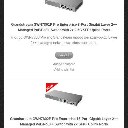
Grandstream GWN7801P Pro Enterprise 8-Port Gigabit Layer 2++
Managed PoE/PoE+ Switch with 2x 2.5G SFP Uplink Ports
Η σειρά GWN7800 Pro της Grandsteam προσφέρει κατηγορίας Layer
2++ managed network switches που επιτρ..
Καλάθι
Add to compare
Add to wishlist
Grandstream GWN7802P Pro Enterprise 16-Port Gigabit Layer 2++
Managed PoE/PoE++ Switch with 2x SFP+ Uplink Ports