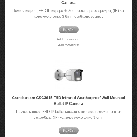
Camera
Παντός καιρού, FHD IP κάμερα θόλου οροφής με υπέρυθρες (IR) και
ευρυγώνιο φακό 3,6mm σταθερής εστίασ..
Καλάθι
Add to compare
Add to wishlist
Grandstream GSC3615 FHD Infrared Weatherproof Wall-Mounted
Bullet IP Camera
Παντός καιρού, FHD IP bullet κάμερα επιτοίχιας τοποθέτησης με
υπέρυθρες (IR) και ευρυγώνιο φακό 3,6m..
Καλάθι