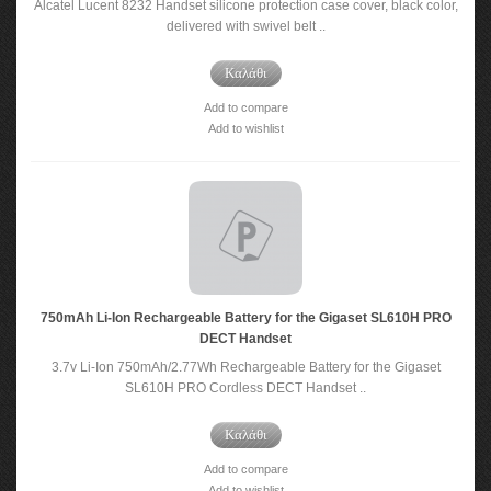
Alcatel Lucent 8232 Handset silicone protection case cover, black color,
delivered with swivel belt ..
Καλάθι
Add to compare
Add to wishlist
750mAh Li-Ion Rechargeable Battery for the Gigaset SL610H PRO
DECT Handset
3.7v Li-Ion 750mAh/2.77Wh Rechargeable Battery for the Gigaset
SL610H PRO Cordless DECT Handset ..
Καλάθι
Add to compare
Add to wishlist