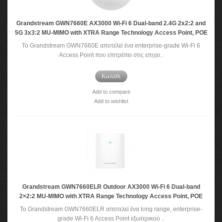
Grandstream GWN7660E AX3000 Wi-Fi 6 Dual-band 2.4G 2x2:2 and
5G 3x3:2 MU-MIMO with XTRA Range Technology Access Point, POE
Το Grandstream GWN7660E αποτελεί ένα enterprise-grade Wi-Fi 6
Access Point που επιτρέπει στις επιχει..
Καλάθι
Add to compare
Add to wishlist
Grandstream GWN7660ELR Outdoor AX3000 Wi-Fi 6 Dual-band
2×2:2 MU-MIMO with XTRA Range Technology Access Point, POE
Το Grandstream GWN7660ELR αποτελεί ένα long range, enterprise-
grade Wi-Fi 6 Access Point εξωτερικού ..