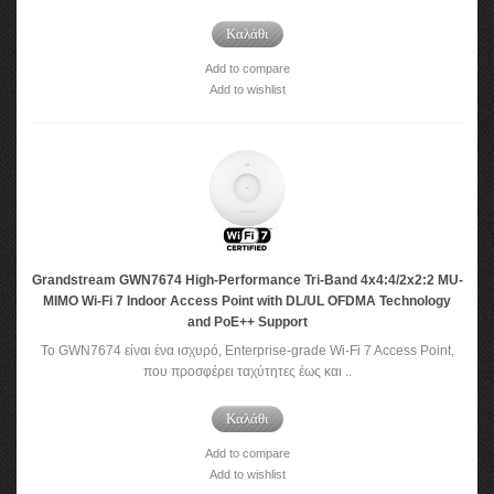
Καλάθι
Add to compare
Add to wishlist
Grandstream GWN7674 High-Performance Tri-Band 4x4:4/2x2:2 MU-
MIMO Wi-Fi 7 Indoor Access Point with DL/UL OFDMA Technology
and PoE++ Support
Το GWN7674 είναι ένα ισχυρό, Enterprise-grade Wi-Fi 7 Access Point,
που προσφέρει ταχύτητες έως και ..
Καλάθι
Add to compare
Add to wishlist