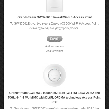
Grandstream GWN7661E In-Wall Wi-Fi 6 Access Point
Το GWN7661E είναι ένα εντοιχιζόμενο AX3000 Wi-Fi 6 Access Point,
ειδικά σχεδιασμένο για χώρους γραφε..
Καλάθι
Add to compare
Add to wishlist
Grandstream GWN7662 Indoor 802.11ax (Wi-Fi 6) 2.4Gz 2x2:2 and
5GHz 4×4:4 MU-MIMO with DL/UL OFDMA technology Access Point,
POE
To Grandstream GWN7662 αποτελεί ένα enterprise-grade, 802.11ax