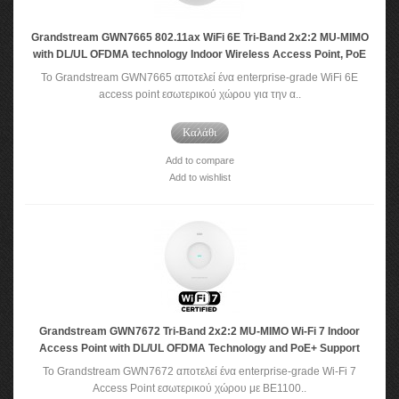
Grandstream GWN7665 802.11ax WiFi 6E Tri-Band 2x2:2 MU-MIMO
with DL/UL OFDMA technology Indoor Wireless Access Point, PoE
To Grandstream GWN7665 αποτελεί ένα enterprise-grade WiFi 6E
access point εσωτερικού χώρου για την α..
Καλάθι
Add to compare
Add to wishlist
Grandstream GWN7672 Tri-Band 2x2:2 MU-MIMO Wi-Fi 7 Indoor
Access Point with DL/UL OFDMA Technology and PoE+ Support
Το Grandstream GWN7672 αποτελεί ένα enterprise-grade Wi-Fi 7
Access Point εσωτερικού χώρου με BE1100..