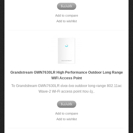
Καλάθι
Add to compare
Add to wishlist
Grandstream GWN7630LR High Performance Outdoor Long Range
WiFi Access Point
To Grandstream GWN7630LR είναι ένα outdoor long-range 802.11ac
Wave-2 Wi-Fi access point που έχ..
Καλάθι
Add to compare
Add to wishlist