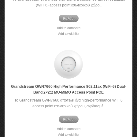
(WiFi 6) access point εσωτερικού χώρο..
Καλάθι
Add to compare
Add to wishlist
Grandstream GWN7660 High Performance 802.11ax (WiFi-6) Dual-
Band 2×2:2 MU-MIMO Access Point POE
To Grandstream GWN7660 αποτελεί ένα high-performance WiFi 6
access point εσωτερικού χώρου, σχεδιασμέ..
Καλάθι
Add to compare
Add to wishlist