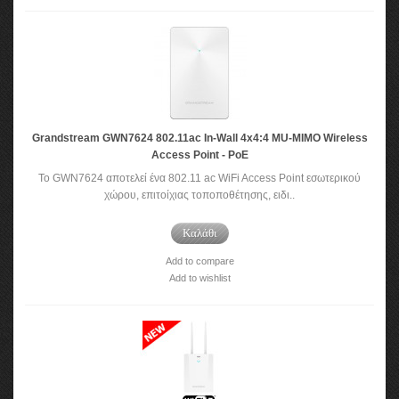
Grandstream GWN7624 802.11ac In-Wall 4x4:4 MU-MIMO Wireless
Access Point - PoE
Το GWN7624 αποτελεί ένα 802.11 ac WiFi Access Point εσωτερικού
χώρου, επιτοίχιας τoποποθέτησης, ειδι..
Καλάθι
Add to compare
Add to wishlist