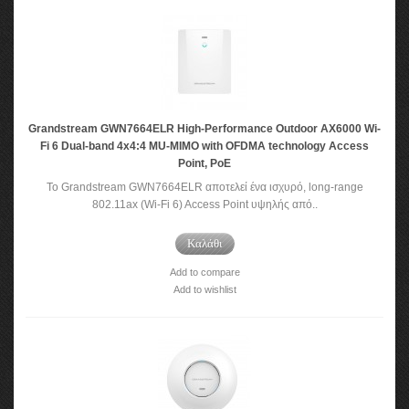
Grandstream GWN7664ELR High-Performance Outdoor AX6000 Wi-
Fi 6 Dual-band 4x4:4 MU-MIMO with OFDMA technology Access
Point, PoE
Το Grandstream GWN7664ELR αποτελεί ένα ισχυρό, long-range
802.11ax (Wi-Fi 6) Access Point υψηλής από..
Καλάθι
Add to compare
Add to wishlist