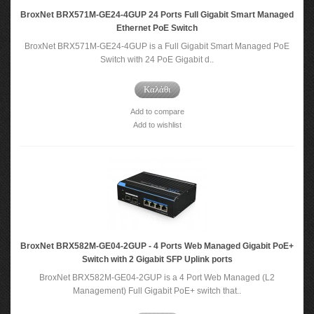
BroxNet BRX571M-GE24-4GUP 24 Ports Full Gigabit Smart Managed
Ethernet PoE Switch
BroxNet BRX571M-GE24-4GUP is a Full Gigabit Smart Managed PoE
Switch with 24 PoE Gigabit d..
Καλάθι
Add to compare
Add to wishlist
BroxNet BRX582M-GE04-2GUP - 4 Ports Web Managed Gigabit PoE+
Switch with 2 Gigabit SFP Uplink ports
BroxNet BRX582M-GE04-2GUP is a 4 Port Web Managed (L2
Management) Full Gigabit PoE+ switch that..