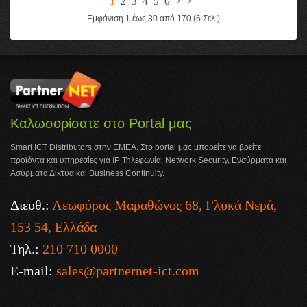
1
2
3
4
5
6
>
>|
Εμφάνιση 1 έως 30 από 170 (6 Σελ.)
Καλωσορίσατε στο Portal μας
Smart ICT Distributors στην ΕΜΕΑ. Στο portal μας μπορείτε να βρείτε
προϊόντα και υπηρεσίες για IP Τηλεφωνία, Network Security, Ενσύρματα και
Ασύρματα Δίκτυα και Business Continuity.
Διευθ.:
Λεωφόρος Μαραθώνος 68, Γλυκά Νερά,
153 54, Ελλάδα
Τηλ.:
210 710 0000
E-mail:
sales@partnernet-ict.com