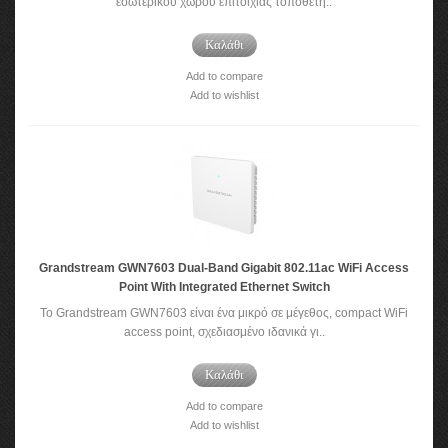
εσωτερικού χώρου επιτοίχιας τοποθέτη..
Καλάθι
Add to compare
Add to wishlist
Grandstream GWN7603 Dual-Band Gigabit 802.11ac WiFi Access
Point With Integrated Ethernet Switch
To Grandstream GWN7603 είναι ένα μικρό σε μέγεθος, compact WiFi
access point, σχεδιασμένο ιδανικά γι..
Καλάθι
Add to compare
Add to wishlist