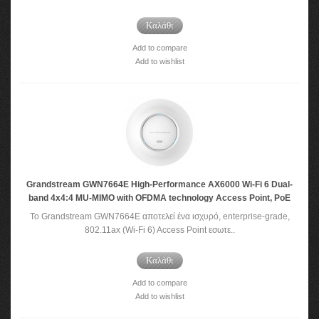
Καλάθι
Add to compare
Add to wishlist
Grandstream GWN7664E High-Performance AX6000 Wi-Fi 6 Dual-
band 4x4:4 MU-MIMO with OFDMA technology Access Point, PoE
Το Grandstream GWN7664E αποτελεί ένα ισχυρό, enterprise-grade,
802.11ax (Wi-Fi 6) Access Point εσωτε..
Καλάθι
Add to compare
Add to wishlist