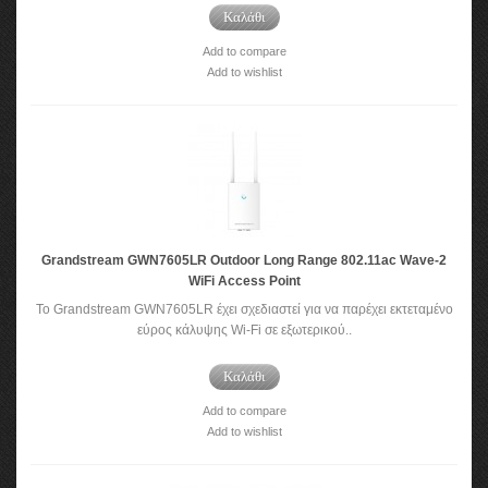
Καλάθι
Add to compare
Add to wishlist
Grandstream GWN7605LR Outdoor Long Range 802.11ac Wave-2
WiFi Access Point
To Grandstream GWN7605LR έχει σχεδιαστεί για να παρέχει εκτεταμένο
εύρος κάλυψης Wi-Fi σε εξωτερικού..
Καλάθι
Add to compare
Add to wishlist