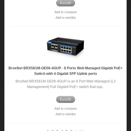
Καλάθι
Add to compare
Add to wishlist
BroxNet BRX581M-GE08-4GUP - 8 Ports Web Managed Gigabit PoE+
Switch with 4 Gigabit SFP Uplink ports
BroxNet BRX581M-GE08-4GUP is an 8 Port Web Managed (L2
Management) Full Gigabit PoE+ switch that sup..
Καλάθι
Add to compare
Add to wishlist