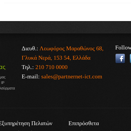
Follo
Διευθ.:
Λεωφόρος Μαραθώνος 68,
Γλυκά Νερά, 153 54, Ελλάδα
Τηλ.:
210 710 0000
ας
E-mail:
sales@partnernet-ict.com
 μας
 IP
 Ασύρματα
Εξυπηρέτηση Πελατών
Επιπρόσθετα