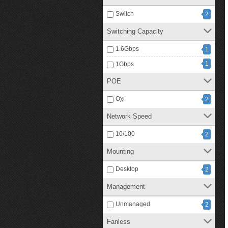
Switch
2
Switching Capacity
1.6Gbps
1
1
1Gbps
POE
Οχι
2
Network Speed
10/100
2
Mounting
Desktop
2
Management
Unmanaged
2
Fanless