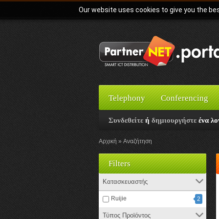
Our website uses cookies to give you the bes
Telephony
Conferencing
Συνδεθείτε
ή
δημιουργήστε
ένα λο
Αρχική
Αναζήτηση
Filters
Κατασκευαστής
Ruijie
2
Τύπος Προϊόντος