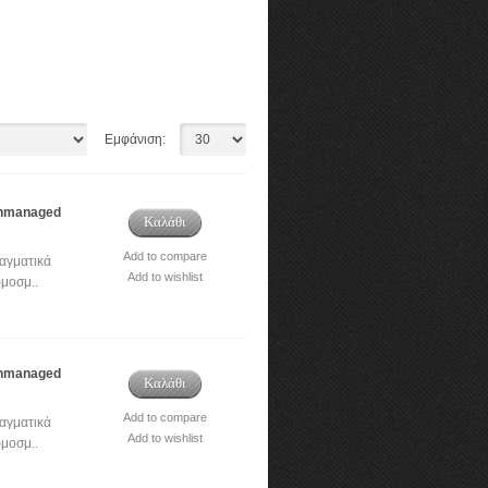
Εμφάνιση:
Unmanaged
Καλάθι
Add to compare
αγματικά
Add to wishlist
μοσμ..
Unmanaged
Καλάθι
Add to compare
αγματικά
Add to wishlist
μοσμ..