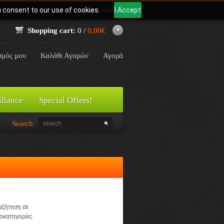
u consent to our use of cookies.
I Accept
Γλώσσα:
Greek
Shopping cart:
0 /
0,00€
σμός μου
Καλάθι Αγορών
Αγορά
illance
Special Offers!
Search
αζήτηση σε
οκατηγορίες