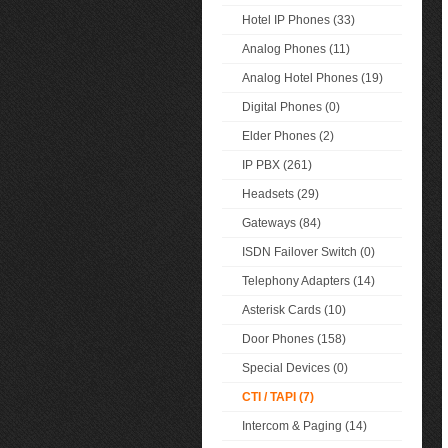
Hotel IP Phones (33)
Analog Phones (11)
Analog Hotel Phones (19)
Digital Phones (0)
Elder Phones (2)
IP PBX (261)
Headsets (29)
Gateways (84)
ISDN Failover Switch (0)
Telephony Adapters (14)
Asterisk Cards (10)
Door Phones (158)
Special Devices (0)
CTI / TAPI (7)
Intercom & Paging (14)