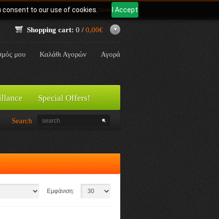
u consent to our use of cookies.
I Accept
Γλώσσα:
Greek
Shopping cart:
0 /
0,00€
σμός μου
Καλάθι Αγορών
Αγορά
illance
Special Offers!
Search
Εμφάνιση: