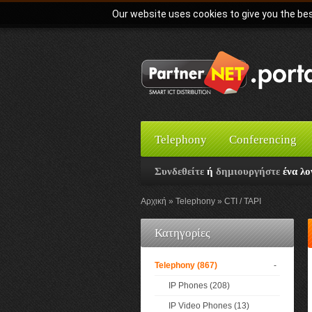
Our website uses cookies to give you the bes
Telephony
Conferencing
Συνδεθείτε
ή
δημιουργήστε
ένα λο
Αρχική
Telephony
CTI / TAPI
Κατηγορίες
Telephony (867)
-
IP Phones (208)
IP Video Phones (13)