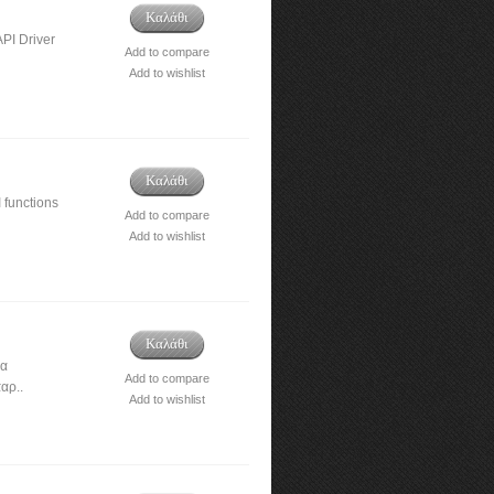
Καλάθι
API Driver
Add to compare
Add to wishlist
Καλάθι
 functions
Add to compare
Add to wishlist
Καλάθι
ια
Add to compare
αρ..
Add to wishlist