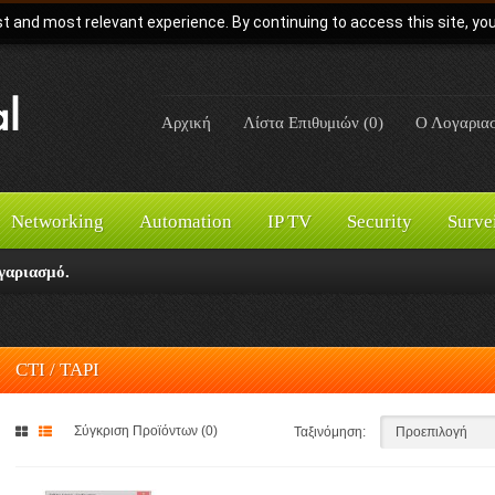
t and most relevant experience. By continuing to access this site, yo
Αρχική
Λίστα Επιθυμιών (0)
Ο Λογαρια
Networking
Automation
IP TV
Security
Surve
γαριασμό.
CTI / TAPI
Σύγκριση Προϊόντων (0)
Ταξινόμηση: