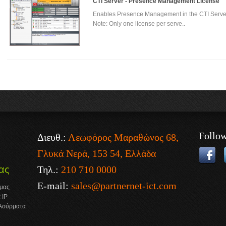
CTI Server - Presence Management License
Enables Presence Management in the CTI Serve
Note: Only one license per serve..
Follo
Διευθ.:
Λεωφόρος Μαραθώνος 68,
Γλυκά Νερά, 153 54, Ελλάδα
Τηλ.:
210 710 0000
ας
E-mail:
sales@partnernet-ict.com
 μας
 IP
 Ασύρματα