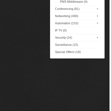
PMS Middleware (4)
Conferencing (81)
+
Networking (490)
+
Automation (153)
+
IP TV (0)
Security (24)
+
Surveillance (15)
Special Offers! (18)