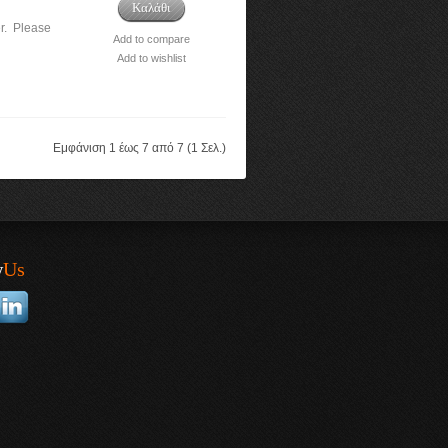
Καλάθι
r. Please
Add to compare
Add to wishlist
Εμφάνιση 1 έως 7 από 7 (1 Σελ.)
w
Us