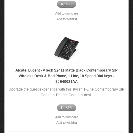
Καλάθι
Add to compare
Add to wishlist
Alcatel Lucent - VTech S2411 Matte Black Contemporary SIP
Wireless Desk & Bed Phone, 1 Line, 10 Speed Dial keys -
3JE40021AA
Upgrade the guest experience with this stylish 1-Line Contemporary SIP
Cordless Phone. Cordless desi..
Καλάθι
Add to compare
Add to wishlist