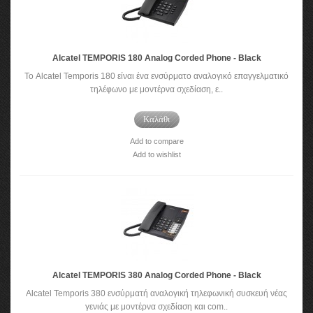
Alcatel TEMPORIS 180 Analog Corded Phone - Black
Το Alcatel Temporis 180 είναι ένα ενσύρματο αναλογικό επαγγελματικό
τηλέφωνο με μοντέρνα σχεδίαση, ε..
Καλάθι
Add to compare
Add to wishlist
Alcatel TEMPORIS 380 Analog Corded Phone - Black
Alcatel Temporis 380 ενσύρματή αναλογική τηλεφωνική συσκευή νέας
γενιάς με μοντέρνα σχεδίαση και com..