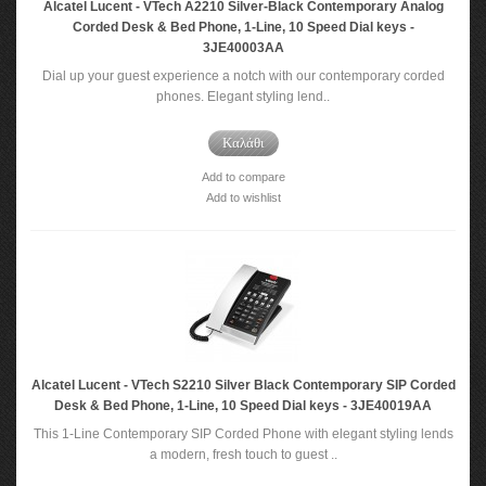
Alcatel Lucent - VTech A2210 Silver-Black Contemporary Analog
Corded Desk & Bed Phone, 1-Line, 10 Speed Dial keys -
3JE40003AA
Dial up your guest experience a notch with our contemporary corded
phones. Elegant styling lend..
Καλάθι
Add to compare
Add to wishlist
Alcatel Lucent - VTech S2210 Silver Black Contemporary SIP Corded
Desk & Bed Phone, 1-Line, 10 Speed Dial keys - 3JE40019AA
This 1-Line Contemporary SIP Corded Phone with elegant styling lends
a modern, fresh touch to guest ..