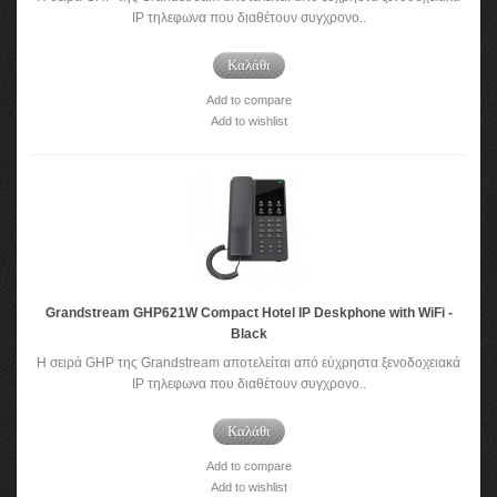
IP τηλεφωνα που διαθέτουν συγχρονο..
Καλάθι
Add to compare
Add to wishlist
Grandstream GHP621W Compact Hotel IP Deskphone with WiFi -
Black
Η σειρά GHP της Grandstream αποτελείται από εύχρηστα ξενοδοχειακά
IP τηλεφωνα που διαθέτουν συγχρονο..
Καλάθι
Add to compare
Add to wishlist