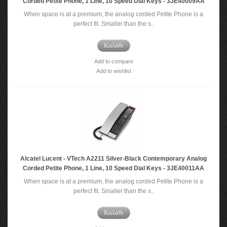
Corded Petite Phone, 1 Line, 10 Speed Dial Keys - 3JE40009AA
When space is at a premium, the analog corded Petite Phone is a
perfect fit. Smaller than the s..
Καλάθι
Add to compare
Add to wishlist
Alcatel Lucent - VTech A2211 Silver-Black Contemporary Analog
Corded Petite Phone, 1 Line, 10 Speed Dial Keys - 3JE40011AA
When space is at a premium, the analog corded Petite Phone is a
perfect fit. Smaller than the s..
Καλάθι