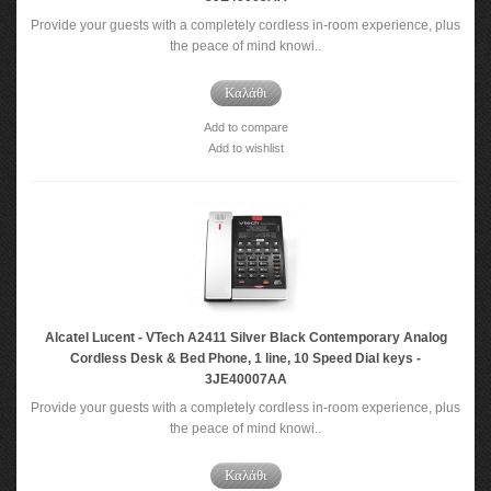
Provide your guests with a completely cordless in-room experience, plus
the peace of mind knowi..
Καλάθι
Add to compare
Add to wishlist
Alcatel Lucent - VTech A2411 Silver Black Contemporary Analog
Cordless Desk & Bed Phone, 1 line, 10 Speed Dial keys -
3JE40007AA
Provide your guests with a completely cordless in-room experience, plus
the peace of mind knowi..
Καλάθι