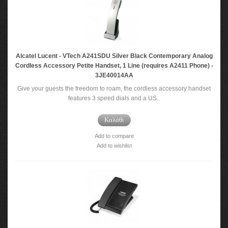
Alcatel Lucent - VTech A241SDU Silver Black Contemporary Analog
Cordless Accessory Petite Handset, 1 Line (requires A2411 Phone) -
3JE40014AA
Give your guests the freedom to roam, the cordless accessory handset
features 3 speed dials and a US..
Καλάθι
Add to compare
Add to wishlist