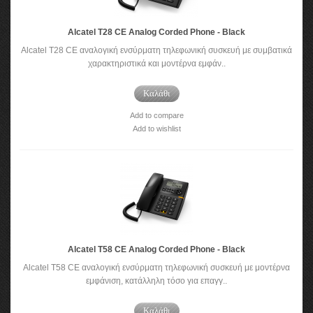
Alcatel T28 CE Analog Corded Phone - Black
Alcatel T28 CE αναλογική ενσύρματη τηλεφωνική συσκευή με συμβατικά
χαρακτηριστικά και μοντέρνα εμφάν..
Καλάθι
Add to compare
Add to wishlist
Alcatel T58 CE Analog Corded Phone - Black
Alcatel T58 CE αναλογική ενσύρματη τηλεφωνική συσκευή με μοντέρνα
εμφάνιση, κατάλληλη τόσο για επαγγ..
Καλάθι