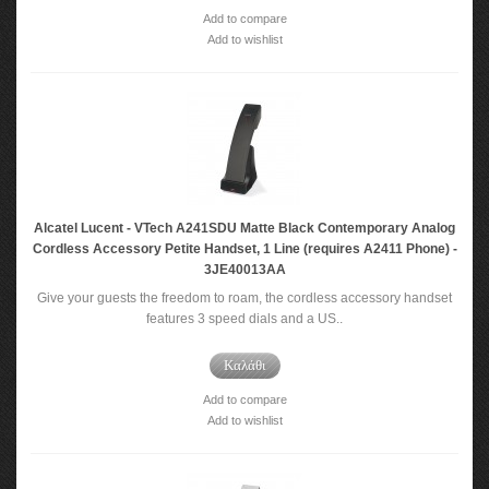
Add to compare
Add to wishlist
Alcatel Lucent - VTech A241SDU Matte Black Contemporary Analog
Cordless Accessory Petite Handset, 1 Line (requires A2411 Phone) -
3JE40013AA
Give your guests the freedom to roam, the cordless accessory handset
features 3 speed dials and a US..
Καλάθι
Add to compare
Add to wishlist