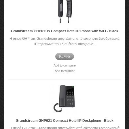
Grandstream GHP611W Compact Hotel IP Phone with WIFi - Black
Η σειρά GHP της Grandstream αποτελείται από εύχρηστα ξενοδοχειακά
IP τηλεφωνα που διαθέτουν συγχρονο..
Καλάθι
Add to compare
Add to wishlist
Grandstream GHP621 Compact Hotel IP Deskphone - Black
Η σειρά GHP της Grandstream αποτελείται από εύχρηστα ξενοδοχειακά