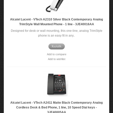
Alcatel Lucent - VTech A2310 Silver Black Contemporary Analog
TrimStyle Wall Mounted Phone - 1 line - 3JE40016AA
Designed for desk or wall mounting, this one-line, analog TrimStyle
phone is an easy fit in any..
Καλάθι
Add to compare
Add to wishlist
Alcatel Lucent - VTech A2411 Matte Black Contemporary Analog
Cordless Desk & Bed Phone, 1 line, 10 Speed Dial keys -
3JE40005AA