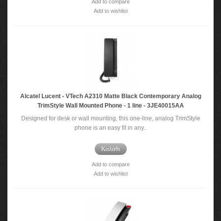
Add to compare
Add to wishlist
Alcatel Lucent - VTech A2310 Matte Black Contemporary Analog
TrimStyle Wall Mounted Phone - 1 line - 3JE40015AA
Designed for desk or wall mounting, this one-line, analog TrimStyle
phone is an easy fit in any..
Καλάθι
Add to compare
Add to wishlist