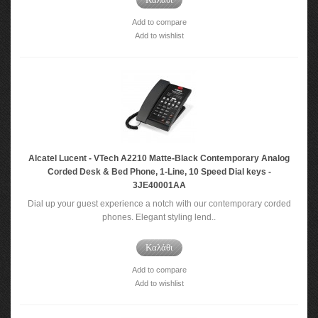
Add to compare
Add to wishlist
Alcatel Lucent - VTech A2210 Matte-Black Contemporary Analog
Corded Desk & Bed Phone, 1-Line, 10 Speed Dial keys -
3JE40001AA
Dial up your guest experience a notch with our contemporary corded
phones. Elegant styling lend..
Καλάθι
Add to compare
Add to wishlist