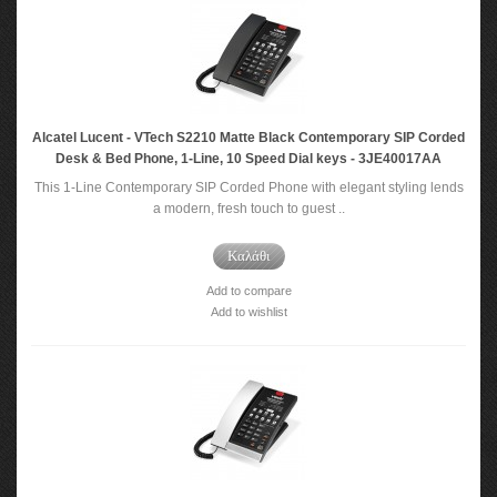
Alcatel Lucent - VTech S2210 Matte Black Contemporary SIP Corded
Desk & Bed Phone, 1-Line, 10 Speed Dial keys - 3JE40017AA
This 1-Line Contemporary SIP Corded Phone with elegant styling lends
a modern, fresh touch to guest ..
Καλάθι
Add to compare
Add to wishlist