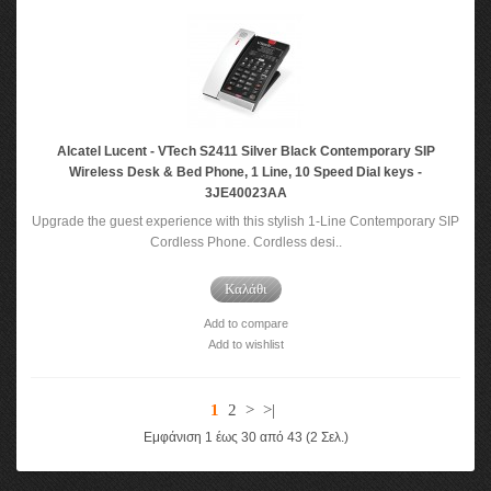
Alcatel Lucent - VTech S2411 Silver Black Contemporary SIP
Wireless Desk & Bed Phone, 1 Line, 10 Speed Dial keys -
3JE40023AA
Upgrade the guest experience with this stylish 1-Line Contemporary SIP
Cordless Phone. Cordless desi..
Καλάθι
Add to compare
Add to wishlist
1
2
>
>|
Εμφάνιση 1 έως 30 από 43 (2 Σελ.)