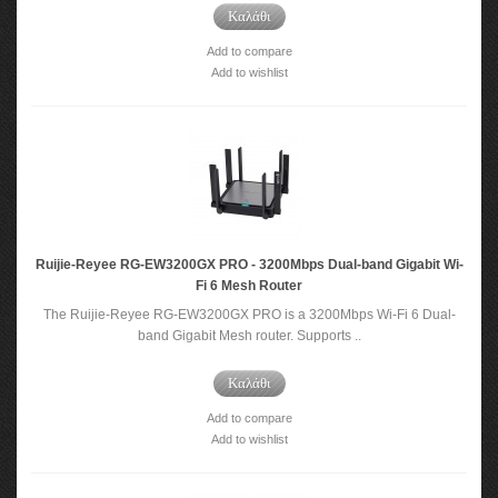
Καλάθι
Add to compare
Add to wishlist
Ruijie-Reyee RG-EW3200GX PRO - 3200Mbps Dual-band Gigabit Wi-
Fi 6 Mesh Router
The Ruijie-Reyee RG-EW3200GX PRO is a 3200Mbps Wi-Fi 6 Dual-
band Gigabit Mesh router. Supports ..
Καλάθι
Add to compare
Add to wishlist