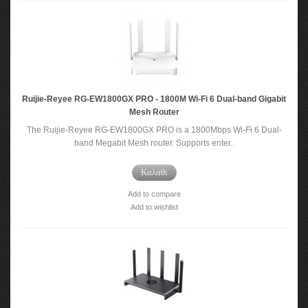
Ruijie-Reyee RG-EW1800GX PRO - 1800M Wi-Fi 6 Dual-band Gigabit
Mesh Router
The Ruijie-Reyee RG-EW1800GX PRO is a 1800Mbps Wi-Fi 6 Dual-
band Megabit Mesh router. Supports enter..
Καλάθι
Add to compare
Add to wishlist