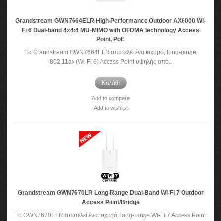
Grandstream GWN7664ELR High-Performance Outdoor AX6000 Wi-
Fi 6 Dual-band 4x4:4 MU-MIMO with OFDMA technology Access
Point, PoE
Το Grandstream GWN7664ELR αποτελεί ένα ισχυρό, long-range
802.11ax (Wi-Fi 6) Access Point υψηλής από..
Καλάθι
Add to compare
Add to wishlist
Grandstream GWN7670LR Long-Range Dual-Band Wi-Fi 7 Outdoor
Access Point/Bridge
Το GWN7670ELR αποτελεί ένα ισχυρό, long-range Wi-Fi 7 Access Point