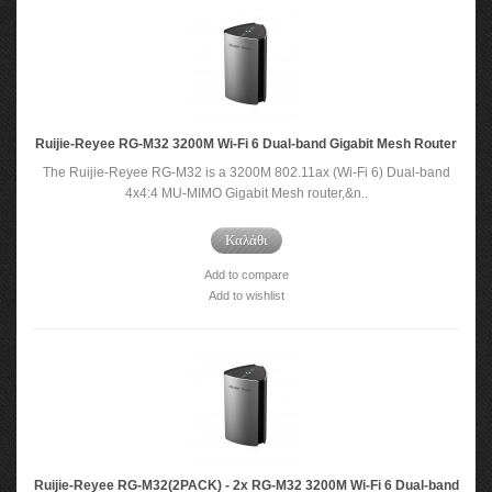
Ruijie-Reyee RG-M32 3200M Wi-Fi 6 Dual-band Gigabit Mesh Router
The Ruijie-Reyee RG-M32 is a 3200M 802.11ax (Wi-Fi 6) Dual-band
4x4:4 MU-MIMO Gigabit Mesh router,&n..
Καλάθι
Add to compare
Add to wishlist
Ruijie-Reyee RG-M32(2PACK) - 2x RG-M32 3200M Wi-Fi 6 Dual-band