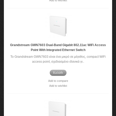
Add to wishlist
Grandstream GWN7603 Dual-Band Gigabit 802.11ac WiFi Access
Point With Integrated Ethernet Switch
To Grandstream GWN7603 είναι ένα μικρό σε μέγεθος, compact WiFi
access point, σχεδιασμένο ιδανικά γι..
Καλάθι
Add to compare
Add to wishlist