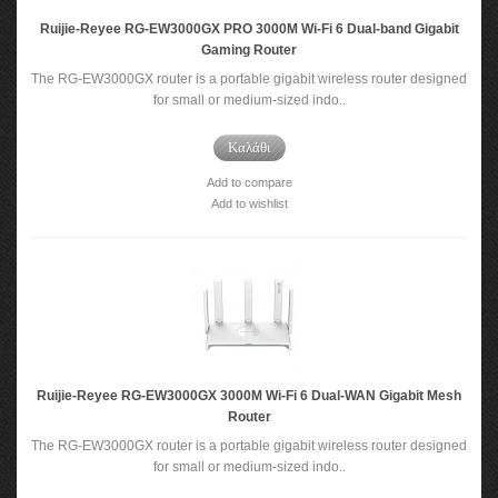
Ruijie-Reyee RG-EW3000GX PRO 3000M Wi-Fi 6 Dual-band Gigabit
Gaming Router
The RG-EW3000GX router is a portable gigabit wireless router designed
for small or medium-sized indo..
Καλάθι
Add to compare
Add to wishlist
Ruijie-Reyee RG-EW3000GX 3000M Wi-Fi 6 Dual-WAN Gigabit Mesh
Router
The RG-EW3000GX router is a portable gigabit wireless router designed
for small or medium-sized indo..