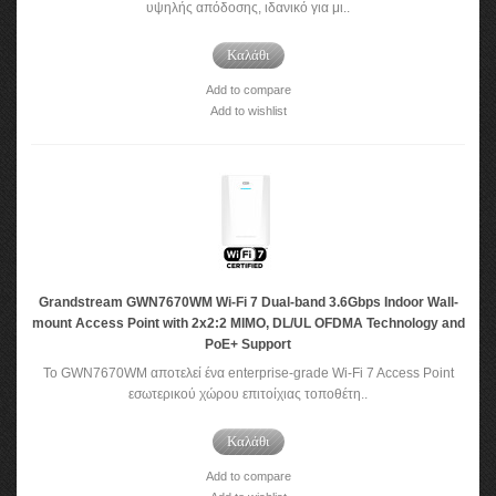
υψηλής απόδοσης, ιδανικό για μι..
Καλάθι
Add to compare
Add to wishlist
Grandstream GWN7670WM Wi-Fi 7 Dual-band 3.6Gbps Indoor Wall-
mount Access Point with 2x2:2 MIMO, DL/UL OFDMA Technology and
PoE+ Support
Το GWN7670WM αποτελεί ένα enterprise-grade Wi-Fi 7 Access Point
εσωτερικού χώρου επιτοίχιας τοποθέτη..
Καλάθι
Add to compare