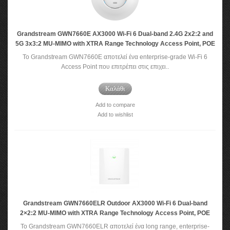
Grandstream GWN7660E AX3000 Wi-Fi 6 Dual-band 2.4G 2x2:2 and
5G 3x3:2 MU-MIMO with XTRA Range Technology Access Point, POE
Το Grandstream GWN7660E αποτελεί ένα enterprise-grade Wi-Fi 6
Access Point που επιτρέπει στις επιχει..
Καλάθι
Add to compare
Add to wishlist
Grandstream GWN7660ELR Outdoor AX3000 Wi-Fi 6 Dual-band
2×2:2 MU-MIMO with XTRA Range Technology Access Point, POE
Το Grandstream GWN7660ELR αποτελεί ένα long range, enterprise-