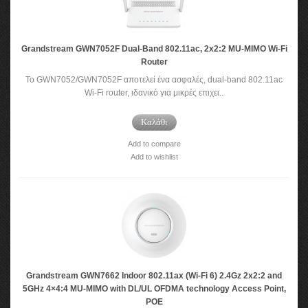
Grandstream GWN7052F Dual-Band 802.11ac, 2x2:2 MU-MIMO Wi-Fi
Router
Το GWN7052/GWN7052F αποτελεί ένα ασφαλές, dual-band 802.11ac
Wi-Fi router, ιδανικό για μικρές επιχει..
Καλάθι
Add to compare
Add to wishlist
Grandstream GWN7662 Indoor 802.11ax (Wi-Fi 6) 2.4Gz 2x2:2 and
5GHz 4×4:4 MU-MIMO with DL/UL OFDMA technology Access Point,
POE