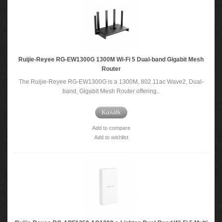
Ruijie-Reyee RG-EW1300G 1300M Wi-Fi 5 Dual-band Gigabit Mesh
Router
The Ruijie-Reyee RG-EW1300G is a 1300M, 802.11ac Wave2, Dual-
band, Gigabit Mesh Router offering..
Καλάθι
Add to compare
Add to wishlist