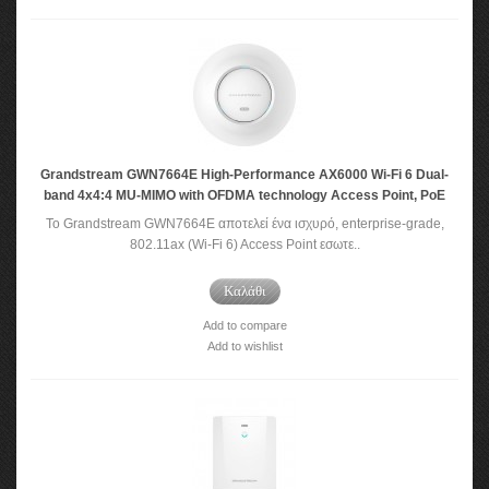
Grandstream GWN7664E High-Performance AX6000 Wi-Fi 6 Dual-
band 4x4:4 MU-MIMO with OFDMA technology Access Point, PoE
Το Grandstream GWN7664E αποτελεί ένα ισχυρό, enterprise-grade,
802.11ax (Wi-Fi 6) Access Point εσωτε..
Καλάθι
Add to compare
Add to wishlist