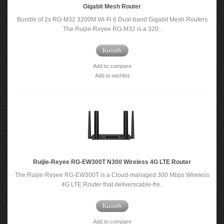
Gigabit Mesh Router
Bundle of 2x RG-M32 3200M Wi-Fi 6 Dual-band Gigabit Mesh Routers
The Ruijie-Reyee RG-M32 is a 320..
Καλάθι
Add to compare
Add to wishlist
Ruijie-Reyee RG-EW300T N300 Wireless 4G LTE Router
The Ruijie-Reyee RG-EW300T is a Cloud-managed 300 Mbps Wireless
4G LTE Router that deliverscable-fre..
Καλάθι
Add to compare