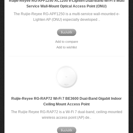
Ruijie-Reyee RG-APF1250 AC1200 e-Lighten Dual-Band Wi-Fi 5 Multi
Service Wall-Mount Optical Access Point (ONU)
The Ruijie-Reyee RG-APF1250 is a multi-service wall-mounted e-
Lighten AP (ONU) especially developed ..
Καλάθι
Add to compare
Add to wishlist
Ruijie-Reyee RG-RAP72 Wi-Fi 7 BE3600 Dual-Band Gigabit Indoor
Ceiling Mount Access Point
The Ruijie Reyee RG-RAP72 is a Wi-Fi 7 dual-band, ceiling-mounted
wireless access point (AP) de..
Καλάθι