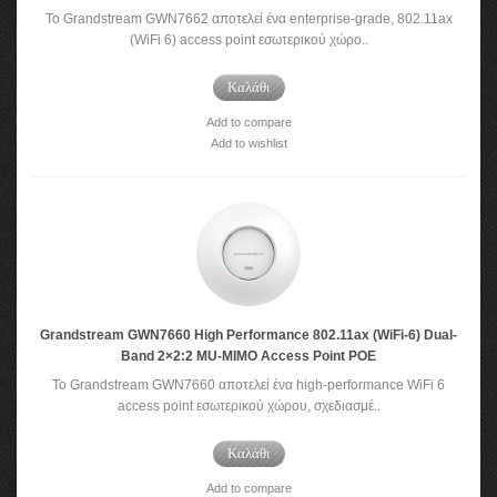
To Grandstream GWN7662 αποτελεί ένα enterprise-grade, 802.11ax
(WiFi 6) access point εσωτερικού χώρο..
Καλάθι
Add to compare
Add to wishlist
Grandstream GWN7660 High Performance 802.11ax (WiFi-6) Dual-
Band 2×2:2 MU-MIMO Access Point POE
To Grandstream GWN7660 αποτελεί ένα high-performance WiFi 6
access point εσωτερικού χώρου, σχεδιασμέ..
Καλάθι
Add to compare