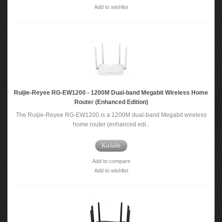
Add to wishlist
Ruijie-Reyee RG-EW1200 - 1200M Dual-band Megabit Wireless Home
Router (Enhanced Edition)
The Ruijie-Reyee RG-EW1200 is a 1200M dual-band Megabit wireless
home router (enhanced edi..
Καλάθι
Add to compare
Add to wishlist