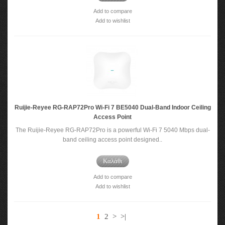
Add to compare
Add to wishlist
Ruijie-Reyee RG-RAP72Pro Wi-Fi 7 BE5040 Dual-Band Indoor Ceiling
Access Point
The Ruijie-Reyee RG-RAP72Pro is a powerful Wi-Fi 7 5040 Mbps dual-
band ceiling access point designed..
Καλάθι
Add to compare
Add to wishlist
1
2
>
>|