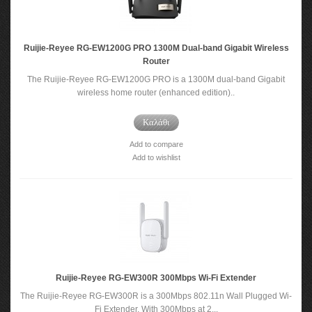
Ruijie-Reyee RG-EW1200G PRO 1300M Dual-band Gigabit Wireless
Router
The Ruijie-Reyee RG-EW1200G PRO is a 1300M dual-band Gigabit
wireless home router (enhanced edition)..
Καλάθι
Add to compare
Add to wishlist
Ruijie-Reyee RG-EW300R 300Mbps Wi-Fi Extender
The Ruijie-Reyee RG-EW300R is a 300Mbps 802.11n Wall Plugged Wi-
Fi Extender. With 300Mbps at 2...