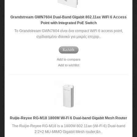
Grandstream GWN7604 Dual-Band Gigabit 802.11ax WiFi 6 Access
Point with Integrated PoE Switch
To Grandstream GWN7604 είναι ένα compact WiFi 6 access point,
σχεδιασμένο ιδανικά για μικρές επιχειρ..
Καλάθι
Add to compare
Add to wishlist
Ruijie-Reyee RG-M18 1800M Wi-Fi 6 Dual-band Gigabit Mesh Router
The Ruijie-Reyee RG-M18 is a 1800M 802.11ax (Wi-Fi 6) Dual-band
2:2×2 MU-MIMO Gigabit Mesh router,&n..