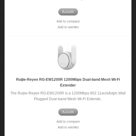
Καλάθι
Add to compare
Add to wishlist
Ruijie-Reyee RG-EW1200R 1200Mbps Dual-band Mesh Wi-Fi
Extender
The Ruijie-Reyee RG-EW1200R is a 1200Mbps 802.11ac/a/b/g/n Wall
Plugged Dual-band Mesh Wi-Fi Extende..
Καλάθι
Add to compare
Add to wishlist