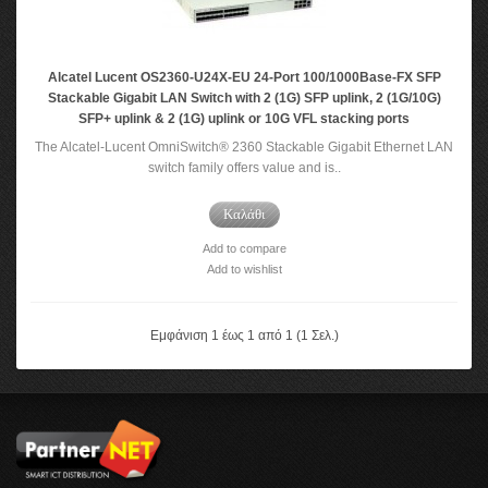
Alcatel Lucent OS2360-U24X-EU 24-Port 100/1000Base-FX SFP
Stackable Gigabit LAN Switch with 2 (1G) SFP uplink, 2 (1G/10G)
SFP+ uplink & 2 (1G) uplink or 10G VFL stacking ports
The Alcatel-Lucent OmniSwitch® 2360 Stackable Gigabit Ethernet LAN
switch family offers value and is..
Καλάθι
Add to compare
Add to wishlist
Εμφάνιση 1 έως 1 από 1 (1 Σελ.)