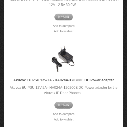
12V - 2.5A 30.0W ..
Καλάθι
Add to compare
Add to wishlist
Akuvox EU PSU 12V-2A - HA024A-120200E DC Power adapter
Akuvox EU PSU 12V-2A - HA024A-120200E DC Power adapter for the
Akuvox IP Door Phones ..
Καλάθι
Add to compare
Add to wishlist