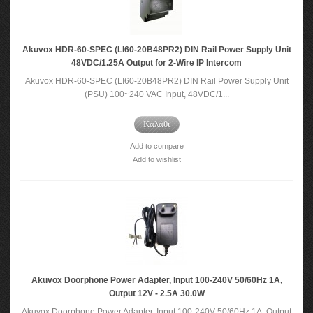
Akuvox HDR-60-SPEC (LI60-20B48PR2) DIN Rail Power Supply Unit
48VDC/1.25A Output for 2-Wire IP Intercom
Akuvox HDR-60-SPEC (LI60-20B48PR2) DIN Rail Power Supply Unit
(PSU) 100~240 VAC Input, 48VDC/1...
Καλάθι
Add to compare
Add to wishlist
Akuvox Doorphone Power Adapter, Input 100-240V 50/60Hz 1A,
Output 12V - 2.5A 30.0W
Akuvox Doorphone Power Adapter, Input 100-240V 50/60Hz 1A, Output