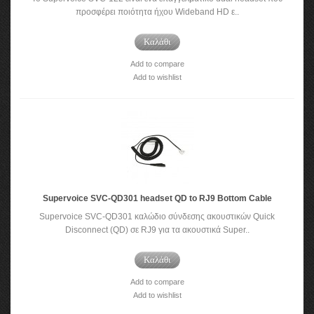
προσφέρει ποιότητα ήχου Wideband HD ε..
Καλάθι
Add to compare
Add to wishlist
Supervoice SVC-QD301 headset QD to RJ9 Bottom Cable
Supervoice SVC-QD301 καλώδιο σύνδεσης ακουστικών Quick
Disconnect (QD) σε RJ9 για τα ακουστικά Super..
Καλάθι
Add to compare
Add to wishlist