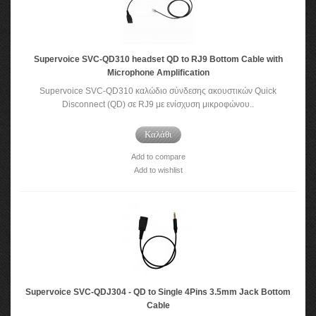
Supervoice SVC-QD310 headset QD to RJ9 Bottom Cable with
Microphone Amplification
Supervoice SVC-QD310 καλώδιο σύνδεσης ακουστικών Quick
Disconnect (QD) σε RJ9 με ενίσχυση μικροφώνου..
Καλάθι
Add to compare
Add to wishlist
Supervoice SVC-QDJ304 - QD to Single 4Pins 3.5mm Jack Bottom
Cable