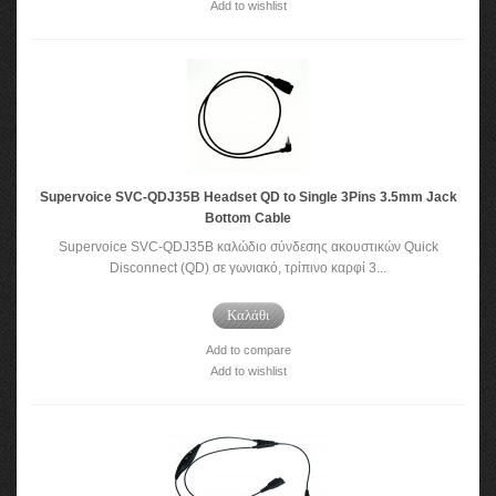
Add to wishlist
Supervoice SVC-QDJ35B Headset QD to Single 3Pins 3.5mm Jack
Bottom Cable
Supervoice SVC-QDJ35Β καλώδιο σύνδεσης ακουστικών Quick
Disconnect (QD) σε γωνιακό, τρίπινο καρφί 3...
Καλάθι
Add to compare
Add to wishlist