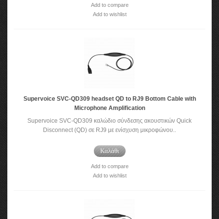
Add to compare
Add to wishlist
Supervoice SVC-QD309 headset QD to RJ9 Bottom Cable with
Microphone Amplification
Supervoice SVC-QD309 καλώδιο σύνδεσης ακουστικών Quick
Disconnect (QD) σε RJ9 με ενίσχυση μικροφώνου..
Καλάθι
Add to compare
Add to wishlist