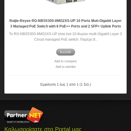
Ruijie-Reyee RG-NBS5300-8MG2XS-UP 10 Ports Muti-Gigabit Layer
3 Managed PoE Switch with 8 PoE++ Ports and 2 SFP+ Uplink Ports
Το RG-NBS5300-8MG2XS-UP είναι ένα 10-θυρών multi-Gigabit Layer 3
Cloud managed PoE switch. Παρέχει 8..
Καλάθι
Add to compare
Add to wishlist
Εμφάνιση 1 έως 1 από 1 (1 Σελ.)
Καλωσορίσατε στο Portal μας