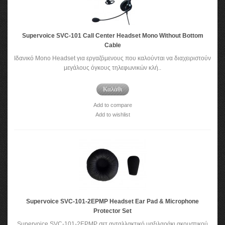
Supervoice SVC-101 Call Center Headset Mono Without Bottom
Cable
Ιδανικό Mono Headset για εργαζόμενους που καλούνται να διαχειριστούν
μεγάλους όγκους τηλεφωνικών κλή..
Καλάθι
Add to compare
Add to wishlist
Supervoice SVC-101-2EPMP Headset Ear Pad & Microphone
Protector Set
Supervoice SVC-101-2EPMP σετ ανταλλακτικό μαξιλαράκι ακουστικού