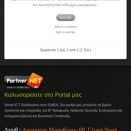
και προστατευτικό κάλυμμα μικροφώνου..
Καλάθι
Add to compare
Add to wishlist
Εμφάνιση 1 έως 2 από 2 (1 Σελ.)
Καλωσορίσατε στο Portal μας
Smart ICT Distributors στην ΕΜΕΑ. Στο portal μας μπορείτε να βρείτε
προϊόντα και υπηρεσίες για IP Τηλεφωνία, Network Security, Ενσύρματα και
Ασύρματα Δίκτυα και Business Continuity.
Διευθ.:
Λεωφόρος Μαραθώνος 68, Γλυκά Νερά,