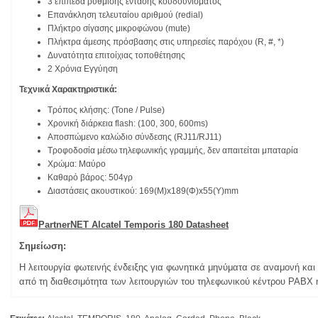
3 επίπεδα ρύθμισης έντασης κουδουνίσματος
Επανάκληση τελευταίου αριθμού (redial)
Πλήκτρο σίγασης μικροφώνου (mute)
Πλήκτρα άμεσης πρόσβασης στις υπηρεσίες παρόχου (R, #, *)
Δυνατότητα επιτοίχιας τοποθέτησης
2 Χρόνια Εγγύηση
Τεχνικά Χαρακτηριστικά:
Τρόπος κλήσης: (Tone / Pulse)
Χρονική διάρκεια flash: (100, 300, 600ms)
Αποσπώμενο καλώδιο σύνδεσης (RJ11/RJ11)
Τροφοδοσία μέσω τηλεφωνικής γραμμής, δεν απαιτείται μπαταρία
Χρώμα: Μαύρο
Καθαρό βάρος: 504γρ
Διαστάσεις ακουστικού: 169(Μ)x189(Φ)x55(Υ)mm
PartnerNET Alcatel Temporis 180 Datasheet
Σημείωση:
Η λειτουργία φωτεινής ένδειξης για φωνητικά μηνύματα σε αναμονή κα
από τη διαθεσιμότητα των λειτουργιών του τηλεφωνικού κέντρου PABX