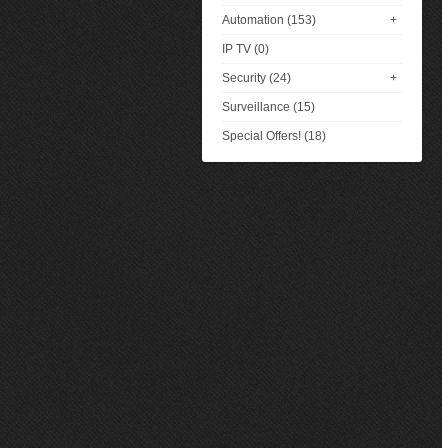
Automation (153)
+
IP TV (0)
Security (24)
+
Surveillance (15)
Special Offers! (18)