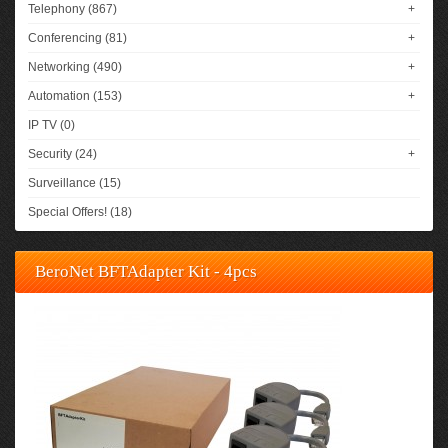
Telephony (867)
+
Conferencing (81)
+
Networking (490)
+
Automation (153)
+
IP TV (0)
Security (24)
+
Surveillance (15)
Special Offers! (18)
BeroNet BFTAdapter Kit - 4pcs