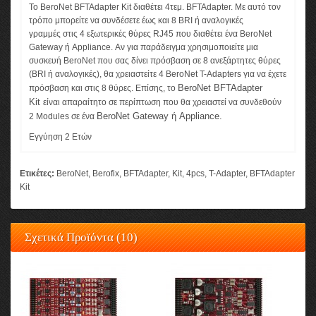
Το BeroNet BFTAdapter Kit διαθέτει 4τεμ. BFTAdapter. Με αυτό τον
τρόπο μπορείτε να συνδέσετε έως και 8 BRI ή αναλογικές
γραμμές στις 4 εξωτερικές θύρες RJ45 που διαθέτει ένα BeroNet
Gateway ή Appliance. Αν για παράδειγμα χρησιμοποιείτε μια
συσκευή BeroNet που σας δίνει πρόσβαση σε 8 ανεξάρτητες θύρες
(BRI ή αναλογικές), θα χρειαστείτε 4 BeroNet T-Adapters για να έχετε
BeroNet BFT
Adapter
πρόσβαση και στις 8 θύρες. Επίσης, το
Kit
είναι απαραίτητο σε περίπτωση που θα χρειαστεί να συνδεθούν
BeroNet G
ateway ή Appliance.
2 Modules σε ένα
Εγγύηση 2 Ετών
Ετικέτες:
BeroNet
,
Berofix
,
BFTAdapter
,
Kit
,
4pcs
,
T-Adapter
,
BFTAdapter
Kit
Σχετικά Προϊόντα (10)