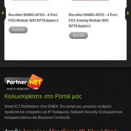
BeroNet BNMO-4FXO - 4 Port
BeroNet BNMO-4FXS - 4 Port
Ber
FXO Module W/O BFTAdapters
FXS Analog Module W/O
BRI
BFTAdapters
Καλάθι
Καλάθι
Καλωσορίσατε στο Portal μας
Smart ICT Distributors στην ΕΜΕΑ. Στο portal μας μπορείτε να βρείτε
προϊόντα και υπηρεσίες για IP Τηλεφωνία, Network Security, Ενσύρματα και
Ασύρματα Δίκτυα και Business Continuity.