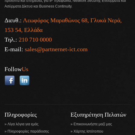
προϊόντα και υπηρεσίες για IP Τηλεφωνία, Network Security, Ενσύρματα και
Ασύρματα Δίκτυα και Business Continuity.
Διευθ.:
Λεωφόρος Μαραθώνος 68, Γλυκά Νερά,
153 54, Ελλάδα
Τηλ.:
210 710 0000
E-mail:
sales@partnernet-ict.com
Follow
Us
Πληροφορίες
Εξυπηρέτηση Πελατών
Λίγα λόγια για εμάς
Επικοινωνήστε μαζί μας
Πληροφορίες παράδοσης
Χάρτης Ιστότοπου