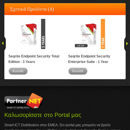
Σχετικά Προϊόντα (4)
Seqrite Endpoint Security Total
Seqrite Endpoint Security
Seq
Edition - 3 Years
Enterprise Suite - 1 Year
Ent
Καλάθι
Καλάθι
Καλωσορίσατε στο Portal μας
Smart ICT Distributors στην ΕΜΕΑ. Στο portal μας μπορείτε να βρείτε