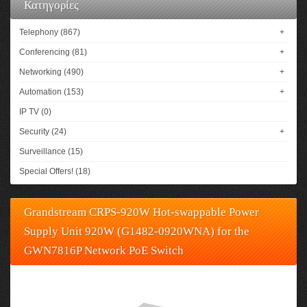
Κατηγορίες
Telephony (867)
+
Conferencing (81)
+
Networking (490)
+
Automation (153)
+
IP TV (0)
Security (24)
+
Surveillance (15)
Special Offers! (18)
Grandstream CRPS-920W Hot-swappable Power
Supply Unit 920W (G1482-0920WNA) for the
GWN7816P Network PoE Switch