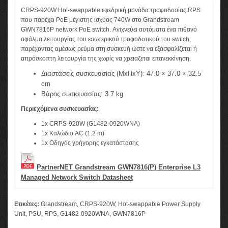
CRPS-920W Hot-swappable εφεδρική μονάδα τροφοδοσίας RPS
που παρέχει PoE μέγιστης ισχύος 740W στο Grandstream
GWN7816P network PoE switch. Ανιχνεύει αυτόματα ένα πιθανό
σφάλμα λειτουργίας του εσωτερικού τροφοδοτικού του switch,
παρέχοντας αμέσως ρεύμα στη συσκευή ώστε να εξασφαλίζεται ή
απρόσκοπτη λειτουργία της χωρίς να χρειαζεται επανεκκίνηση.
Διαστάσεις συσκευασίας (ΜxΠxΥ): 47.0 × 37.0 × 32.5
cm
Βάρος συσκευασίας: 3.7 kg
Περιεχόμενα συσκευασίας:
1x CRPS-920W (G1482-0920WNA)
1x Καλώδιο AC (1.2 m)
1x Οδηγός γρήγορης εγκατάστασης
PartnerNET Grandstream GWN7816(P) Enterprise L3
Managed Network Switch Datasheet
Ετικέτες:
Grandstream
,
CRPS-920W
,
Hot-swappable Power Supply
Unit
,
PSU
,
RPS
,
G1482-0920WNA
,
GWN7816P