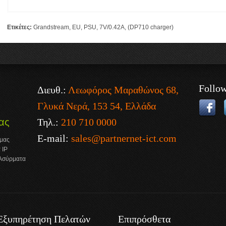
Ετικέτες:
Grandstream
,
EU
,
PSU
,
7V/0.42A
,
(DP710 charger)
Follo
Διευθ.:
Λεωφόρος Μαραθώνος 68,
Γλυκά Νερά, 153 54, Ελλάδα
Τηλ.:
210 710 0000
ας
E-mail:
sales@partnernet-ict.com
 μας
 IP
 Ασύρματα
Εξυπηρέτηση Πελατών
Επιπρόσθετα