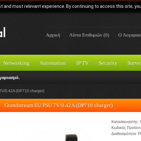
t and most relevant experience. By continuing to access this site, yo
Αρχική
Λίστα Επιθυμιών (0)
Ο Λογαρια
Networking
Automation
IP TV
Security
Surve
γαριασμό.
V/0.42A (DP710 charger)
Grandstream EU PSU 7V/0.42A (DP710 charger)
Κατασκευαστής:
Κωδικός Προϊόντ
Διαθεσιμότητα:
Pl