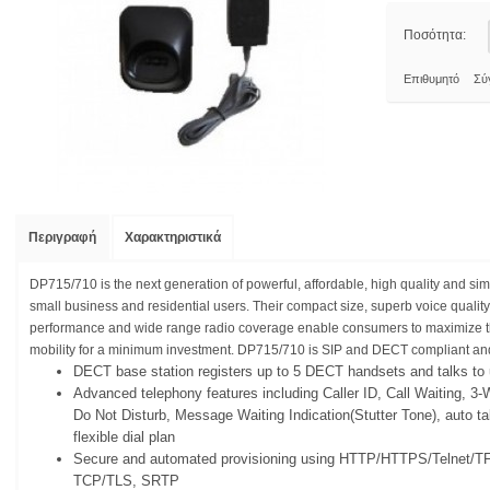
Ποσότητα:
Επιθυμητό
Σύ
Περιγραφή
Χαρακτηριστικά
DP715/710 is the next generation of powerful, affordable, high quality and s
small business and residential users. Their compact size, superb voice quality,
performance and wide range radio coverage enable consumers to maximize th
mobility for a minimum investment. DP715/710 is SIP and DECT compliant and 
DECT base station registers up to 5 DECT handsets and talks to 
Advanced telephony features including Caller ID, Call Waiting, 3
Do Not Disturb, Message Waiting Indication(Stutter Tone), auto ta
flexible dial plan
Secure and automated provisioning using HTTP/HTTPS/Telnet/TFT
TCP/TLS, SRTP