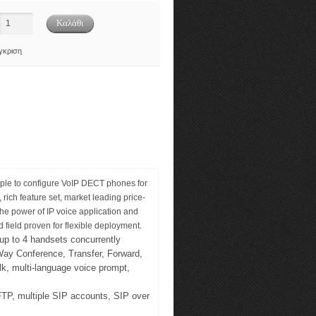
γκριση
imple to configure VoIP DECT phones for
 rich feature set, market leading price-
e power of IP voice application and
field proven for flexible deployment.
up to 4 handsets concurrently
-Way Conference, Transfer, Forward,
lk, multi-language voice prompt,
P, multiple SIP accounts, SIP over