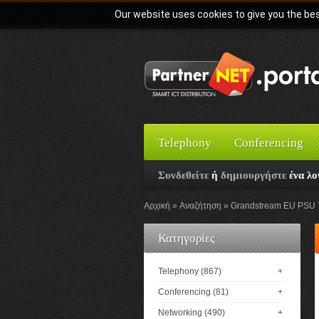
Our website uses cookies to give you the bes
Telephony
Conferencing
Συνδεθείτε
ή
δημιουργήστε
ένα λο
Αρχική
Αναζήτηση
Grandstream EU PSU 7
Κατηγορίες
Telephony (867)
+
Conferencing (81)
+
Networking (490)
+