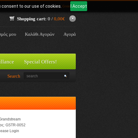
u consent to our use of cookies.
I Accept
Γλώσσα:
Greek
Shopping cart:
0 /
0,00€
σμός μου
Καλάθι Αγορών
Αγορά
illance
Special Offers!
Search
Grandstream
ος:
GSTR-0052
ease Login