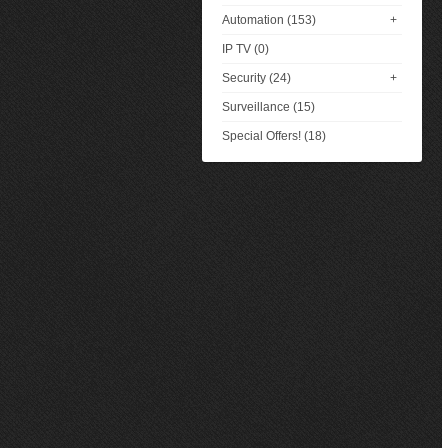
Automation (153)
+
IP TV (0)
Security (24)
+
Surveillance (15)
Special Offers! (18)