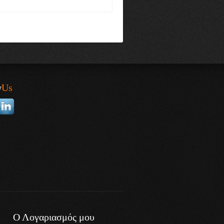
w
Us
Ο Λογαριασμός μου