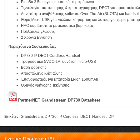
Είσοδο 3.5mm για ακουστικά με μικρόφωνο
Τεχνολογία ταυτοποίησης & κρυπτογράφησης DECT για προστασία κλ
Δυνατότητα αναβάθμισης software Over-The-Air (SUOTA) και handset 
Θύρα Micro-USB για εναλλακτική φόρτιση και λειτουργία χωρίς μπαταρ
HAC συμβατότητα με ακουστικά βαρηκοΐας
Πολλαπλές γλωσσες
2 Χρόνια Εγγύηση
Περιεχόμενα Συσκευασίας:
DP730 IP DECT Cordless Handset
Τροφοδοτικό 5VDC-1A, σύνδεση micro-USB
Βάση φόρτισης
Αποσπώμενο κλίπ ζώνης
Έπαναφορτιζόμενη μπαταρία Li-ion 1500mAh
Οδηγός γρήγορης εκκίνησης
PartnerNET Grandstream DP730 Datasheet
Ετικέτες:
Grandstream
,
DP730
,
IP
,
Cordless
,
DECT
,
Handset
,
DP
Σχετικά Προϊόντα (15)