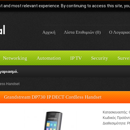
t and most relevant experience. By continuing to access this site, yo
Αρχική
Λίστα Επιθυμιών (0)
Ο Λογαρια
Networking
Automation
IP TV
Security
Surve
γαριασμό.
ess Handset
Grandstream DP730 IP DECT Cordless Handset
Κατασκευαστής:
Κωδικός Προϊόντ
Διαθεσιμότητα:
Pl