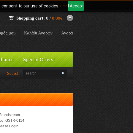
u consent to our use of cookies.
I Accept
Γλώσσα:
Greek
Shopping cart:
0 /
0,00€
σμός μου
Καλάθι Αγορών
Αγορά
illance
Special Offers!
Search
Grandstream
ος:
GSTR-0114
ease Login