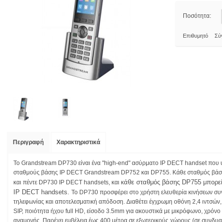
Ποσότητα:
Επιθυμητό
Σύ
Περιγραφή
Χαρακτηριστικά
Το Grandstream DP730 είναι ένα "high-end" ασύρματο IP DECT handset που υ
σταθμούς βάσης IP DECT Grandstream DP752 και DP755. Κάθε σταθμός βάση
άθε σταθμός βάσης DP755 μπορεί
και πέντε DP730 IP DECT handsets, και κ
IP DECT handsets.
Το DP730 προσφέρει στο χρήστη ελευθερία κινήσεων συ
τηλεφωνίας και αποτελεσματική απόδοση. Διαθέτει έγχρωμη οθόνη 2,4 ιντσών,
SIP, ποιότητα ήχου full HD, είσοδο 3.5mm για ακουστικά με μικρόφωνο, χρόνο 
αναμονής. Παρέχει εμβέλεια έως 400 μέτρα σε εξωτερικούς χώρους (σε συνδ