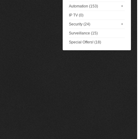
Automation (153)
+
IP TV (0)
Security (24)
+
Surveillance (15)
Special Offers! (18)