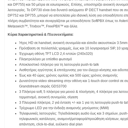
και DP755) και 50 μέτρα σε εσωτερικούς. Επίσης, υποστηρίζει ανοικτή συνομιλία
λειτουργίες. Το DP730 είναι ένα δυνατό ασύρματο IP DECT handset που σε 
DP752 και DP755, μπορεί να αποτελέσει μία ιδανική λύση για οποιαδήποτε επι
πλήρη συμβατότητα και συνεργάζεται με οποιοδήποτε SoftPBX όπως το Aster
Metaswich™, Trixbox™, FreePBX™ και άλλα.
Κύρια Χαρακτηριστικά & Πλεονεκτήματα:
Ήχος HD σε handset, ανοικτή συνομιλία και είσοδο ακουστικών 3.5mm
Πρόσβαση σε πολλαπλές γραμμές, έως και 10 λογαριασμοί SIP, 10 γρα
Έγχρωμη οθόνη TFT LCD 2,4 ιντσών (240x320)
Πληκτρολόγιο με οπίσθιο φωτισμό
Αποκλειστικό πλήκτρο για τη λειτουργία push-to talk
Αισθητήρες εγγύτητας & επιτάχυνσης για τον έλεγχο κίνησης και ειδοπο
Έως και 40 ώρες χρόνος ομιλίας και 500 ώρες χρόνος αναμονής
Δυνατότητα video streaming στην οθόνη και 1-touch door control σε 
Grandstream σειράς GDS3700
3 Πλήκτρα soft, 5 πλήκτρα για μενού & πλοήγηση, 4 πλήκτρα για λειτ
τερματισμό, ανοικτή συνομιλία, σίγαση
3 Πλευρικά πλήκτρα, 2 γιά ένταση +/- και 1 για τη λειτουργία push-to tal
Τρίχρωμο LED για την ένδειξη αναμονής μηνύματος (MWI)
Τηλεφωνικές λειτουργίες: Tηλεδιάσκεψη audio έως και 3 σημείων, push-t
τηλεφωνικός κατάλογος, αναμονή/μεταφορά/προώθηση κλήσεων, αρχε
απάντηση, click-to-dial, ευέλικτο dial plan