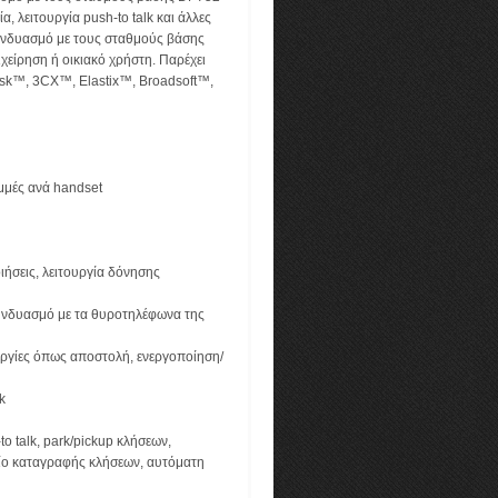
, λειτουργία push-to talk και άλλες
συνδυασμό με τους σταθμούς βάσης
χείρηση ή οικιακό χρήστη. Παρέχει
isk™, 3CX™, Elastix™, Broadsoft™,
μμές ανά handset
ιήσεις, λειτουργία δόνησης
συνδυασμό με τα θυροτηλέφωνα της
ουργίες όπως αποστολή, ενεργοποίηση/
k
o talk, park/pickup κλήσεων,
ίο καταγραφής κλήσεων, αυτόματη