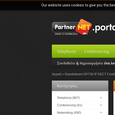
Our website uses cookies to give you the bes
Telephony
Conferencing
Συνδεθείτε
ή
δημιουργήστε
ένα λο
Αρχική
Grandstream DP730 IP DECT Cordl
Κατηγορίες
Telephony (867)
+
Conferencing (81)
+
Networking (490)
+