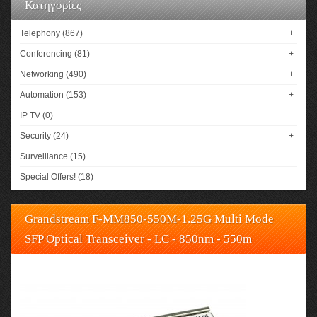
Κατηγορίες
Telephony (867)
+
Conferencing (81)
+
Networking (490)
+
Automation (153)
+
IP TV (0)
Security (24)
+
Surveillance (15)
Special Offers! (18)
Grandstream F-MM850-550M-1.25G Multi Mode
SFP Optical Transceiver - LC - 850nm - 550m