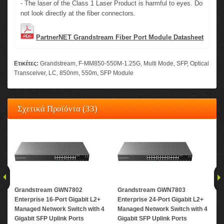
- The laser of the Class 1 Laser Product is harmful to eyes. Do
not look directly at the fiber connectors.
PartnerNET Grandstream Fiber Port Module Datasheet
Ετικέτες:
Grandstream
,
F-MM850-550M-1.25G
,
Multi Mode
,
SFP
,
Optical
Transceiver
,
LC
,
850nm
,
550m
,
SFP Module
Σχετικά Προϊόντα (33)
Grandstream GWN7802
Grandstream GWN7803
Gr
Enterprise 16-Port Gigabit L2+
Enterprise 24-Port Gigabit L2+
Ent
Managed Network Switch with 4
Managed Network Switch with 4
Man
Gigabit SFP Uplink Ports
Gigabit SFP Uplink Ports
2 G