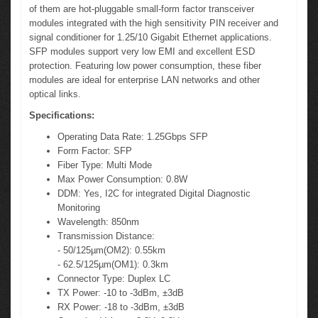
of them are hot-pluggable small-form factor transceiver
modules integrated with the high sensitivity PIN receiver and
signal conditioner for 1.25/10 Gigabit Ethernet applications.
SFP modules support very low EMI and excellent ESD
protection. Featuring low power consumption, these fiber
modules are ideal for enterprise LAN networks and other
optical links.
Specifications:
Operating Data Rate: 1.25Gbps SFP
Form Factor: SFP
Fiber Type: Multi Mode
Max Power Consumption: 0.8W
DDM: Yes, I2C for integrated Digital Diagnostic
Monitoring
Wavelength: 850nm
Transmission Distance:
- 50/125µm(OM2): 0.55km
​- 62.5/125µm(OM1): 0.3km
Connector Type: Duplex LC
TX Power: -10 to -3dBm, ±3dB
RX Power: -18 to -3dBm, ±3dB