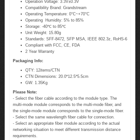
Operation Voltage: 3.3V±0.3V
Compatibility Brand: Grandstream
Operating Temperature: 0°C~+70°C
Operating Humidity: 5% to 85%
Storage: -40℃ to 85℃
Unit Weight: 15.80g
Standards: SFF-8472, SFP MSA, IEEE 802.3z, RoHS-6
Compliant with FCC, CE, FDA
2 Year Warranty
Packaging Info:
QTY: 12items/CTN
CTN Dimensions: 20.0*12.5*5.5cm
GW: 1.35Kg
Please Note:
- Select the fiber cable according to the module type. The
multi-mode module corresponds to the multi-mode fiber, and
the single-mode module corresponds to the single-mode fiber.
- Select the same wavelength fiber cable for connection.
- Select an appropriate fiber module according to the actual
networking situation to meet different transmission distance
requirements.