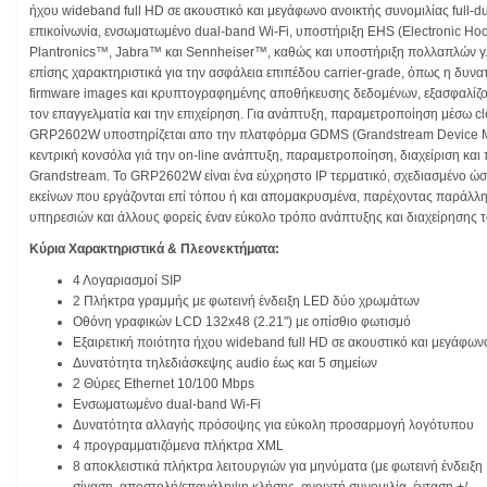
ήχου wideband full HD σε ακουστικό και μεγάφωνο ανοικτής συνομιλίας full-du
επικοίνωνία, ενσωματωμένο dual-band Wi-Fi, υποστήριξη EHS (Electronic Hoo
Plantronics™, Jabra™ και Sennheiser™, καθώς και υποστήριξη πολλαπλών 
επίσης χαρακτηριστικά για την ασφάλεια επιπέδου carrier-grade, όπως η δυνατ
firmware images και κρυπτογραφημένης αποθήκευσης δεδομένων, εξασφαλίζον
τον επαγγελματία και την επιχείρηση. Για ανάπτυξη, παραμετροποίηση μέσω clo
GRP2602W υποστηρίζεται απο την πλατφόρμα GDMS (Grandstream Device M
κεντρική κονσόλα γιά την on-line ανάπτυξη, παραμετροποίηση, διαχείριση κα
Grandstream. Το GRP2602W είναι ένα εύχρηστο IP τερματικό, σχεδιασμένο ώστ
εκείνων που εργάζονται επί τόπου ή και απομακρυσμένα, παρέχοντας παράλληλ
υπηρεσιών και άλλους φορείς έναν εύκολο τρόπο ανάπτυξης και διαχείρησης τ
Κύρια Χαρακτηριστικά & Πλεονεκτήματα:
4 Λογαριασμοί SIP
2 Πλήκτρα γραμμής με φωτεινή ένδειξη LED δύο χρωμάτων
Οθόνη γραφικών LCD 132x48 (2.21") με οπίσθιο φωτισμό
Εξαιρετική ποιότητα ήχου wideband full HD σε ακουστικό και μεγάφωνο
Δυνατότητα τηλεδιάσκεψης audio έως και 5 σημείων
2 Θύρες Ethernet 10/100 Mbps
Eνσωματωμένο dual-band Wi-Fi
Δυνατότητα αλλαγής πρόσοψης για εύκολη προσαρμογή λογότυπου
4 προγραμματιζόμενα πλήκτρα XML
8 αποκλειστικά πλήκτρα λειτουργιών για μηνύματα (με φωτεινή ένδειξη