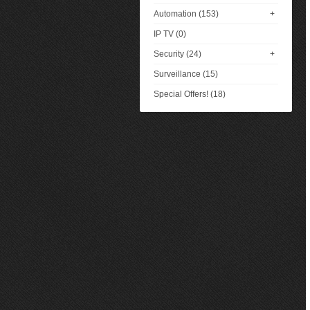
Automation (153)
+
IP TV (0)
Security (24)
+
Surveillance (15)
Special Offers! (18)