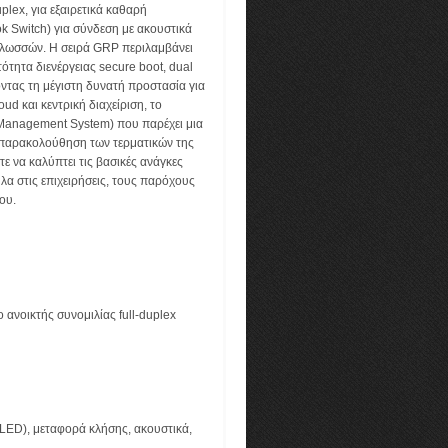
plex, για εξαιρετικά καθαρή
k Switch) για σύνδεση με ακουστικά
γλωσσών. Η σειρά GRP περιλαμβάνει
ότητα διενέργειας secure boot, dual
τας τη μέγιστη δυνατή προστασία για
ud και κεντρική διαχείριση, το
anagement System) που παρέχει μια
ι παρακολούθηση των τερματικών της
ε να καλύπτει τις βασικές ανάγκες
α στις επιχειρήσεις, τους παρόχους
ου.
 ανοικτής συνομιλίας full-duplex
 LED), μεταφορά κλήσης, ακουστικά,