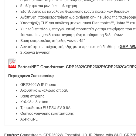
σίγαση, αποστολή/επανάληψη κλήσης, ανοιχτή συνομιλία, ένταση +/-
5 πλήκτρα για μενού και πλοήγηση
Εξοπλισμένο με τεχνολογία θωράκισης έναντι εξωτερικών θορύβων
Ανάπτυξη, παραμετροποίηση & διαχείριση on-line μέσω της πλατφόρ
Υποστήριξη EHS για σύνδεση με ακουστικά Plantronics™, Jabra™ κα
π
Υψηλού επιπέδου, επαγγελματική προστασία για την επιχείρηση που
firmware images & κρυπτογραφημένη αποθήκευση δεδομένων
Βάση επιτραπέζιας στήριξης γωνίας 45°
GRP_WM_
Δυνατότητα επιτοίχιας στήριξης με το προαιρετικά διαθέσιμο
2 Χρόνια Εγγύηση
PartnerNET Grandstream GRP2602/GRP2602P/GRP2602G/GRP2
Περιεχόμενα Συσκευασίας:
GRP2602W IP Phone
Ακουστικό & καλώδιο σπιράλ
Βάση στήριξης
Καλώδιο δικτύου
Τροφοδοτικό EU PSU 5V-0.6A
Οδηγός γρήγορης εγκατάστασης
Άδεια GPL
Ετικέτες:
Grandstream
,
GRP2602W
,
Essential
,
HD
,
IP
,
Phone
,
with Wi-Fi
,
GRP2