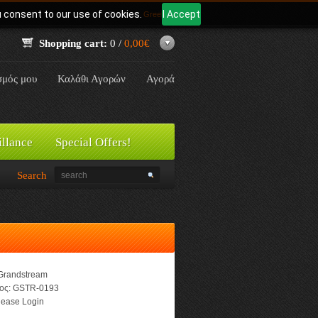
u consent to our use of cookies.
I Accept
Γλώσσα:
Greek
Shopping cart:
0 /
0,00€
σμός μου
Καλάθι Αγορών
Αγορά
illance
Special Offers!
Search
Grandstream
ος:
GSTR-0193
ease Login