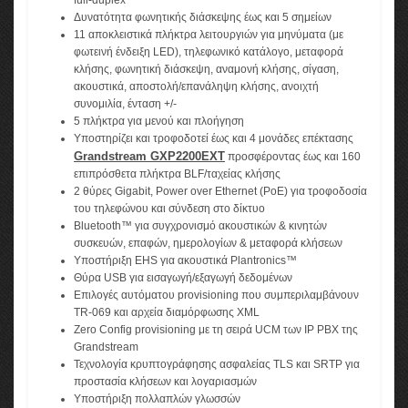
full-duplex
Δυνατότητα φωνητικής διάσκεψης έως και 5 σημείων
11 αποκλειστικά πλήκτρα λειτουργιών για μηνύματα (με
φωτεινή ένδειξη LED), τηλεφωνικό κατάλογο, μεταφορά
κλήσης, φωνητική διάσκεψη, αναμονή κλήσης, σίγαση,
ακουστικά, αποστολή/επανάληψη κλήσης, ανοιχτή
συνομιλία, ένταση +/-
5 πλήκτρα για μενού και πλοήγηση
Υποστηρίζει
και τροφοδοτεί
έως και 4 μονάδες επέκτασης
Grandstream GXP2200EXT
προσφέροντας έως και 160
επιπρόσθετα πλήκτρα BLF/ταχείας κλήσης
2 θύρες Gigabit, Power over Ethernet (PoE) για τροφοδοσία
του τηλεφώνου και σύνδεση στο δίκτυο
Bluetooth™ για συγχρονισμό ακουστικών & κινητών
συσκευών, επαφών, ημερολογίων & μεταφορά κλήσεων
Υποστήριξη EHS για ακουστικά Plantronics™
Θύρα USB για εισαγωγή/εξαγωγή δεδομένων
Επιλογές αυτόματου provisioning που συμπεριλαμβάνουν
TR-069 και αρχεία διαμόρφωσης XML
Zero Config provisioning με τη σειρά UCM των IP PBX της
Grandstream
Τεχνολογία κρυπτογράφησης ασφαλείας TLS και SRTP για
προστασία κλήσεων και λογαριασμών
Υποστήριξη πολλαπλών γλωσσών