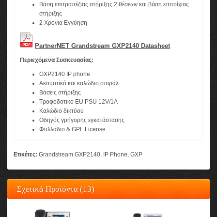
Βάση επιτραπέζιας στήριξης 2 θέσεων και βάση επιτοίχιας
στήριξης
2 Χρόνια Εγγύηση
PartnerNET
Grandstream GXP2140
Datasheet
Περιεχόμενα Συσκευασίας:
GXP2140 IP phone
Ακουστικό και καλώδιο σπιράλ
Βάσεις στήριξης
Τροφοδοτικό EU PSU 12V/1A
Καλώδιο δικτύου
Οδηγός γρήγορης εγκατάστασης
Φυλλάδιο & GPL License
Ετικέτες:
Grandstream GXP2140
,
IP Phone
,
GXP
Σχετικά Προϊόντα (13)