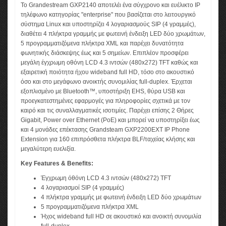
Το Grandestream GXP2140 αποτελέι ένα σύγχρονο και ευέλικτο IP
τηλέφωνο κατηγορίας "enterprise" που βασίζεται στο λειτουργικό
σύστημα Linux και υποστηρίζει 4 λογαριασμούς SIP (4 γραμμές),
διαθέτει 4 πλήκτρα γραμμής με φωτεινή ένδειξη LED δύο χρωμάτων,
5 προγραμματιζόμενα πλήκτρα XML και παρέχει δυνατότητα
φωνητικής διάσκεψης έως και 5 σημείων. Επιπλέον προσφέρει
μεγάλη έγχρωμη οθόνη LCD 4.3 ιντσών (480x272) TFT καθώς και
εξαιρετική ποιότητα ήχου wideband full HD, τόσο στο ακουστικό
όσο και στο μεγάφωνο ανοικτής συνομιλίας full-duplex. Έρχεται
εξοπλισμένο με Bluetooth™, υποστήριξη EHS, θύρα USB και
προεγκατεστημένες εφαρμογές για πληροφορίες σχετικά με τον
καιρό και τις συναλλαγματικές ισοτιμίες. Παρέχει επίσης 2 Θήρες
Gigabit, Power over Ethernet (PoE) και μπορεί να υποστηρίξει έως
και 4 μονάδες επέκτασης Grandsteam GXP2200EXT IP Phone
Extension για 160 επιπρόσθετα πλήκτρα BLF/ταχείας κλήσης και
μεγαλύτερη ευελιξία.
Key Features & Benefits:
Έγχρωμη όθόνη LCD 4.3 ιντσών (480x272) TFT
4 λογαριασμοί SIP (4 γραμμές)
4 πλήκτρα γραμμής με φωτεινή ένδειξη LED δύο χρωμάτων
5 προγραμματιζόμενα πλήκτρα XML
Ήχος wideband full HD σε ακουστικό και ανοικτή συνομιλία