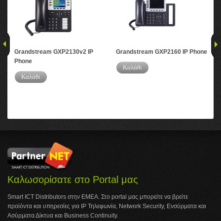
Grandstream GXP2130v2 IP
Grandstream GXP2160 IP Phone
Gr
Phone
Pho
Καλάθι
Καλάθι
Καλωσορίσατε στο Portal μας
Smart ICT Distributors στην ΕΜΕΑ. Στο portal μας μπορείτε να βρείτε
προϊόντα και υπηρεσίες για IP Τηλεφωνία, Network Security, Ενσύρματα και
Ασύρματα Δίκτυα και Business Continuity.