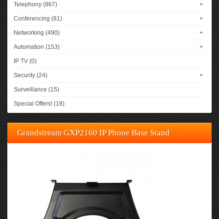
Telephony (867)
+
Conferencing (81)
+
Networking (490)
+
Automation (153)
+
IP TV (0)
Security (24)
+
Surveillance (15)
Special Offers! (18)
Grandstream GXP2160 IP Phone Base Stand