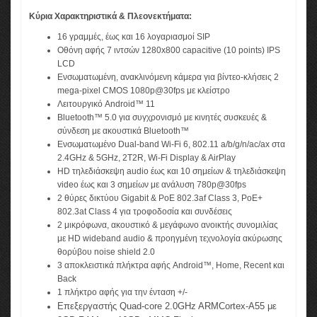
Κύρια Χαρακτηριστικά & Πλεονεκτήματα:
16 γραμμές, έως και 16 λογαριασμοί SIP
Οθόνη αφής 7 ιντσών 1280x800 capacitive (10 points) IPS
LCD
Ενσωματωμένη, ανακλινόμενη κάμερα για βίντεο-κλήσεις 2
mega-pixel CMOS 1080p@30fps με κλείστρο
Λειτουργικό Android™ 11
Bluetooth™ 5.0 για συγχρονισμό με κινητές συσκευές &
σύνδεση με ακουστικά Bluetooth™
Ενσωματωμένο Dual-band Wi-Fi 6, 802.11 a/b/g/n/ac/ax στα
2.4GHz & 5GHz, 2T2R, Wi-Fi Display & AirPlay
HD τηλεδιάσκεψη audio έως και 10 σημείων & τηλεδιάσκεψη
video έως και 3 σημείων με ανάλυση 780p@30fps
2 θύρες δικτύου Gigabit & PoE 802.3af Class 3, PoE+
802.3at Class 4 για τροφοδοσία και συνδέσεις
2 μικρόφωνα, ακουστικό & μεγάφωνο ανοικτής συνομιλίας
με HD wideband audio & προηγμένη τεχνολογία ακύρωσης
θορύβου noise shield 2.0
3 αποκλειστικά πλήκτρα αφής Android™, Home, Recent και
Back
1 πλήκτρο αφής για την ένταση +/-
Επεξεργαστής Quad-core 2.0GHz ARMCortex-A55 με