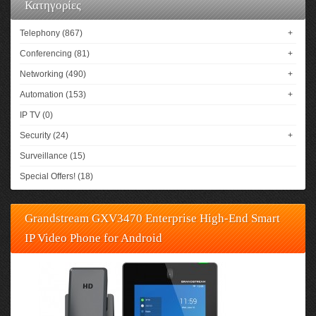
Κατηγορίες
Telephony (867)
+
Conferencing (81)
+
Networking (490)
+
Automation (153)
+
IP TV (0)
Security (24)
+
Surveillance (15)
Special Offers! (18)
Grandstream GXV3470 Enterprise High-End Smart
IP Video Phone for Android