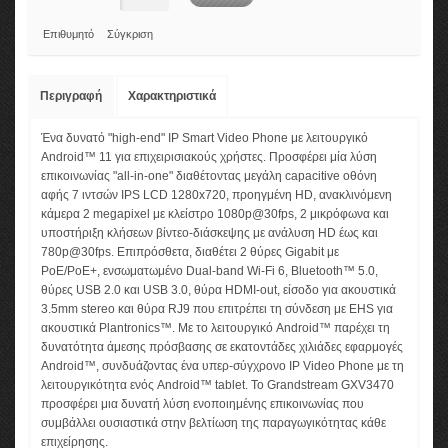
Επιθυμητό
Σύγκριση
Περιγραφή
Χαρακτηριστικά
Ένα δυνατό "high-end" IP Smart Video Phone με λειτουργικό
Android™ 11 για επιχειρισιακούς χρήστες. Προσφέρει μία λύση
επικοινωνίας "all-in-one" διαθέτοντας μεγάλη capacitive οθόνη
αφής 7 ιντσών IPS LCD 1280x720, προηγμένη HD, ανακλινόμενη
κάμερα 2 megapixel με κλείστρο 1080p@30fps, 2 μικρόφωνα και
υποστήριξη κλήσεων βίντεο-διάσκεψης με ανάλυση HD έως και
780p@30fps. Επιπρόσθετα, διαθέτει 2 θύρες Gigabit με
PoE/PoE+, ενσωματωμένο Dual-band Wi-Fi 6, Bluetooth™ 5.0,
θύρες USB 2.0 και USB 3.0, θύρα HDMI-out, είσοδο για ακουστικά
3.5mm stereo και θύρα RJ9 που επιτρέπει τη σύνδεση με EHS για
ακουστικά Plantronics™. Με το λειτουργικό Android™ παρέχει τη
δυνατότητα άμεσης πρόσβασης σε εκατοντάδες χιλιάδες εφαρμογές
Android™, συνδυάζοντας ένα υπερ-σύγχρονο IP Video Phone με τη
λειτουργικότητα ενός Android™ tablet. Το Grandstream GXV3470
προσφέρει μια δυνατή λύση ενοποιημένης επικοινωνίας που
συμβάλλει ουσιαστικά στην βελτίωση της παραγωγικότητας κάθε
επιχείρησης.