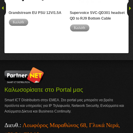
Grandstream EU PSU 12V/1.5A
Supervoice SVC-QD301 headset
Sup
QD to RJ9 Bottom Cable
Hea
Καλάθι
Cab
Καλάθι
Καλωσορίσατε στο Portal μας
Smart ICT Distributors στην ΕΜΕΑ. Στο portal μας μπορείτε να βρείτε
προϊόντα και υπηρεσίες για IP Τηλεφωνία, Network Security, Ενσύρματα και
Ασύρματα Δίκτυα και Business Continuity.
Διευθ.:
Λεωφόρος Μαραθώνος 68, Γλυκά Νερά,