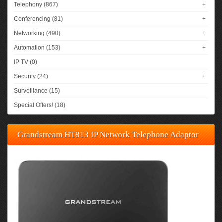
Telephony (867)
+
Conferencing (81)
+
Networking (490)
+
Automation (153)
+
IP TV (0)
Security (24)
+
Surveillance (15)
Special Offers! (18)
Grandstream HT813 IP Network Telephone Adaptor