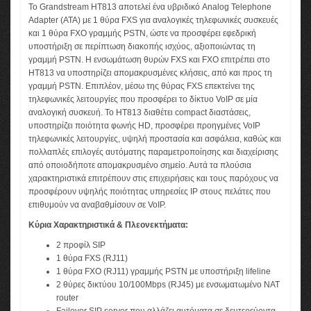
Το Grandstream HT813 αποτελεί ένα υβριδικό Analog Telephone
Adapter (ATA) με 1 θύρα FXS για αναλογικές τηλεφωνικές συσκευές
και 1 θύρα FXO γραμμής PSTN, ώστε να προσφέρει εφεδρική
υποστήριξη σε περίπτωση διακοπής ισχύος, αξιοποιώντας τη
γραμμή PSTN. Η ενσωμάτωση θυρών FXS και FXO επιτρέπει στο
ΗΤ813 να υποστηρίζει απομακρυσμένες κλήσεις, από και προς τη
γραμμή PSTN. Επιπλέον, μέσω της θύρας FXS επεκτείνει της
τηλεφωνικές λειτουργίες που προσφέρει το δίκτυο VoIP σε μία
αναλογική συσκευή. Το HT813 διαθέτει compact διαστάσεις,
υποστηρίζει ποιότητα φωνής HD, προσφέρει προηγμένες VoIP
τηλεφωνικές λειτουργίες, υψηλή προστασία και ασφάλεια, καθώς και
πολλαπλές επιλογές αυτόματης παραμετροποίησης και διαχείρισης
από οποιοδήποτε απομακρυσμένο σημείο. Αυτά τα πλούσια
χαρακτηριστικά επιτρέπουν στις επιχειρήσεις και τους παρόχους να
προσφέρουν υψηλής ποιότητας υπηρεσίες IP στους πελάτες που
επιθυμούν να αναβαθμίσουν σε VoIP.
Κύρια Χαρακτηριστικά & Πλεονεκτήματα:
2 προφίλ SIP
1 θύρα FXS (RJ11)
1 θύρα FXO (RJ11) γραμμής PSTN με υποστήριξη lifeline
2 θύρες δικτύου 10/100Mbps (RJ45) με ενσωματωμένο NAT
router