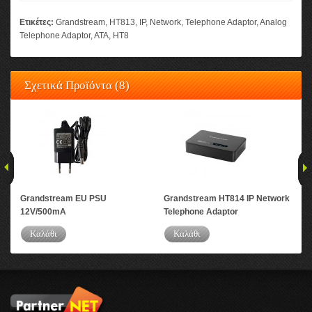
Ετικέτες:
Grandstream
,
HT813
,
IP
,
Network
,
Telephone Adaptor
,
Analog
Telephone Adaptor
,
ATA
,
HT8
Σχετικά Προϊόντα (8)
Grandstream EU PSU
Grandstream HT814 IP Network
Gra
12V/500mA
Telephone Adaptor
FX
Καλάθι
Καλάθι