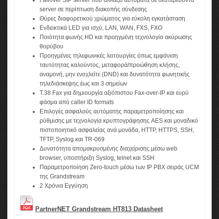
Failover SIP server που αλλάζει αυτόματα σε δευτερεύοντα
server σε περίπτωση διακοπής σύνδεσης
Θύρες διαφορετικού χρώματος για εύκολη εγκατάσταση
Ενδεικτικά LED για ισχύ, LAN, WAN, FXS, FXO
Ποιότητα φωνής HD και προηγμένη τεχνολογία ακύρωσης
θορύβου
Προηγμένες τηλεφωνικές λειτουργίες όπως εμφάνιση
ταυτότητας καλούντος, μεταφορά/προώθηση κλήσης,
αναμονή, μην ενοχλείτε (DND) και δυνατότητα φωνητικής
τηλεδιάσκεψης έως και 3 σημείων
T.38 Fax για δημιουργία αξιόπιστου Fax-over-IP και ευρύ
φάσμα από caller ID formats
Επιλογές ασφαλούς αυτόματης παραμετροποίησης και
ρύθμισης με τεχνολογία κρυπτογράφησης AES και μοναδικό
πιστοποιητικό ασφαλείας ανά μονάδα, HTTP, HTTPS, SSH,
TFTP, Syslog και TR-069
Δυνατότητα απομακρυσμένης διαχείρισης μέσω web
browser, υποστήριξη Syslog, telnet και SSH
Παραμετροποίηση Zero-touch μέσω των IP PBX σειράς UCM
της Grandstream
2 Χρόνια Εγγύηση
PartnerNET Grandstream HT813 Datasheet