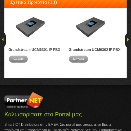
Σχετικά Προϊόντα (13)
Grandstream UCM6301 IP PBX
Grandstream UCM6302 IP PBX
Gr
Καλάθι
Καλάθι
Καλωσορίσατε στο Portal μας
Smart ICT Distributors στην ΕΜΕΑ. Στο portal μας μπορείτε να βρείτε
προϊόντα και υπηρεσίες για IP Τηλεφωνία, Network Security, Ενσύρματα και