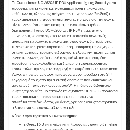
Το Grandstream UCM6208 IP PBX Appliance έχει σχεδιαστεί για να
προσφέρει μια κεντρική και ενοποιημένη λύση επικοινωνίας,
καλύπτωντας πλήρως τις ανάγκες των επιχειρήσεων. Συνδυάζει
χαρακτηριστικά επιπέδου enterprise-grade όπως ποιότητα φωνής,
βίντεο, δεδομένα και κινητικότητα, με έναν εύκολο τρόπο
διαχείρησης. Η σειρά UCM6200 των IP PBX επιτρέπει στις
επιχειρήσεις να συγκεντρώνουν και να ενοποιούν πολλαπλές
μορφές και τεχνολογίες επικοινωνίας όπως φωνή, βιντεοκλήσεις,
τηλεδιασκέψεις, βιντεοπαρακολούθηση, πρόσβαση και διαχείρηση
σε εγκαταστάσεις, εργαλεία δεδομένων, επιλογές κινητικότητας, και
ενδοεπικοινωνίες, σε ένα κοινό κεντρικό δίκτυο που επιτρέπει
πρόσβαση, παρακολούθηση και διαχείρηση απομακρυσμένα.
Ενσωματώνει την δωρεάν εφαρμογή για κινητά και Η/Υ Grandstream
Wave, επιτρέποντας στους χρήστες να έχουν πρόσβαση στο SIP
λογαριασμό τους από την συσκευή Android™ που διαθέτουν και
από οπουδήποτε στον κόσμο, μέσω Wi-Fi ή δικτύου δεδομένων
κινητής τηλεφωνίας. Το ασφαλές και αξιόπιστο UCM6208 προσφέρει
χαρακτηριστικά επιπέδου enterprise-grade χώρις να
απαιτήται επιπλέον κόστος για άδειες, χρεώσεις ανά χαρακτηριστικό
ή λειτουργία και επαναλαμβανόμενα τέλη.
Κύρια Χαρακτηριστικά & Πλεονεκτήματα:
2 Θύρες FXS για αναλογικά τηλέφωνα με υποστήριξη lifeline