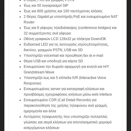
8 Θύρες FXO για γραμμές PSTN
Έως και 50 λογαριασμοί SIP
Έως και 800 χρήστες και 100 ταυτόχρονες κλήσεις
2 Θύρες Gigabit με υποστήριξη PoE και ενσωματωμένο NAT
Router
Έως και 6 γέφυρες τηλεδιάσκεψης (conference bridges) και
32 συμμετέχοντες ανά γέφυρα
Οθόνη γραφικών LCD 128x32 με πλήκτρα Down/OK
Ενδεικτικά LED για τις λειτουργίες ισχύος/ετοιμότητας,
δικτύου, γραμμών PSTN, USB και SD
Υποστηρίζει voicemail και προώθηση fax σε e-mail
Θύρα USB και υποδοχή για κάρτα SD
Ενσωματώνει την δωρεάν εφαρμογή για κινητά και Η/Υ
Grandstream Wave
Υποστηρίζει έως και 5 επίπεδα IVR (Interactive Voice
Response)
Ενσωματωμένος server για καταγραφή κλήσεων και
προσβάσιμες ηχογραφήσεις κλήσεων μέσω web inteface
Ενσωματωμένο CDR (Call Detail Records) για
παρακολούθηση της χρήσης τηλεφώνου ανά γραμμή,
ημερομηνία και άλλα
Αυτόματος τηλεφωνητής που υποστηρίζει πολλαπλές
γλώσσες και σειρά κλήσεων για αποτελεσματικό χειρισμό
εισερχόμενων κλήσεων