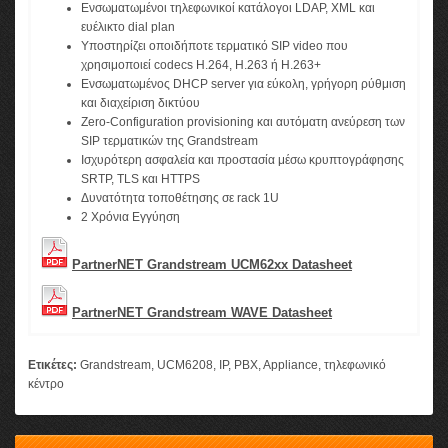
Ενσωματωμένοι τηλεφωνικοί κατάλογοι LDAP, XML και
ευέλικτο dial plan
Υποστηρίζει οποιδήποτε τερματικό SIP video που
χρησιμοποιεί codecs H.264, H.263 ή H.263+
Ενσωματωμένος DHCP server για εύκολη, γρήγορη ρύθμιση
και διαχείριση δικτύου
Zero-Configuration provisioning και αυτόματη ανεύρεση των
SIP τερματικών της Grandstream
Ισχυρότερη ασφαλεία και προστασία μέσω κρυπτογράφησης
SRTP, TLS και HTTPS
Δυνατότητα τοποθέτησης σε rack 1U
2 Χρόνια Εγγύηση
PartnerNET Grandstream UCM62xx Datasheet
PartnerNET Grandstream WAVE Datasheet
Ετικέτες:
Grandstream
,
UCM6208
,
IP
,
PBX
,
Appliance
,
τηλεφωνικό
κέντρο