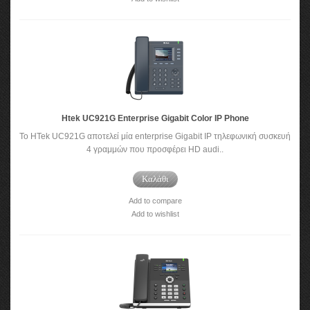
Htek UC921G Enterprise Gigabit Color IP Phone
To HTek UC921G αποτελεί μία enterprise Gigabit IP τηλεφωνική συσκευή
4 γραμμών που προσφέρει HD audi..
Καλάθι
Add to compare
Add to wishlist