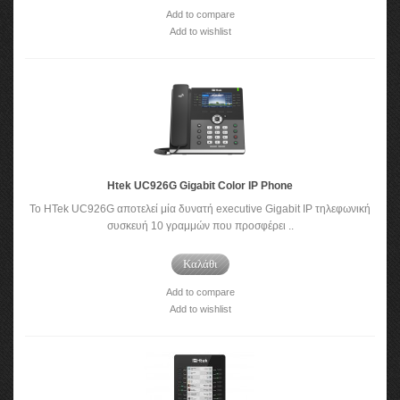
Add to compare
Add to wishlist
Htek UC926G Gigabit Color IP Phone
To HTek UC926G αποτελεί μία δυνατή executive Gigabit IP τηλεφωνική
συσκευή 10 γραμμών που προσφέρει ..
Καλάθι
Add to compare
Add to wishlist