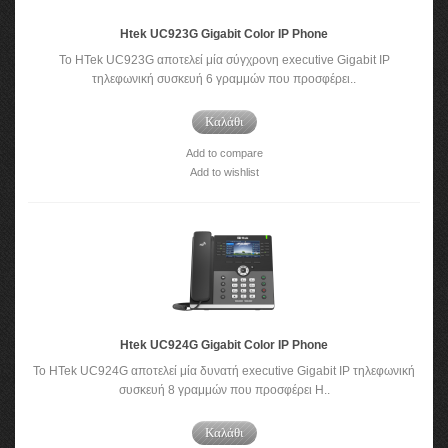
Htek UC923G Gigabit Color IP Phone
To HTek UC923G αποτελεί μία σύγχρονη executive Gigabit IP
τηλεφωνική συσκευή 6 γραμμών που προσφέρει..
Καλάθι
Add to compare
Add to wishlist
Htek UC924G Gigabit Color IP Phone
To HTek UC924G αποτελεί μία δυνατή executive Gigabit IP τηλεφωνική
συσκευή 8 γραμμών που προσφέρει H..
Καλάθι