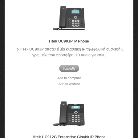
Htek UC903P IP Phone
To HTek UC903P αποτελεί μία κλασσική IP τηλεφωνική συσκευή 6
γραμμών που προσφέρει HD audio για επικ..
Καλάθι
Add to compare
Add to wishlist
Htek UC912G Enterprise Gigabit IP Phone