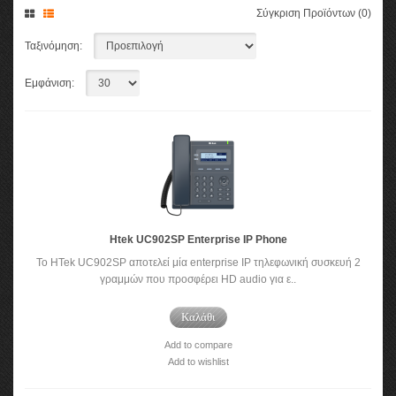
Σύγκριση Προϊόντων (0)
Ταξινόμηση:
Εμφάνιση:
Htek UC902SP Enterprise IP Phone
To HTek UC902SP αποτελεί μία enterprise IP τηλεφωνική συσκευή 2
γραμμών που προσφέρει HD audio για ε..
Καλάθι
Add to compare
Add to wishlist