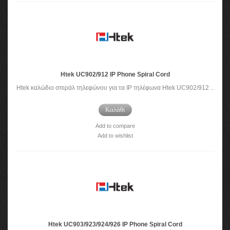
Htek UC902/912 IP Phone Spiral Cord
Htek καλώδιο σπιράλ τηλεφώνου για τα IP τηλέφωνα Htek UC902/912 ..
Καλάθι
Add to compare
Add to wishlist
Htek UC903/923/924/926 IP Phone Spiral Cord