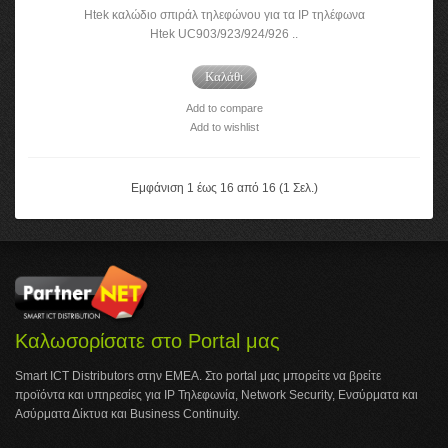
Htek καλώδιο σπιράλ τηλεφώνου για τα IP τηλέφωνα
Htek UC903/923/924/926 ..
Καλάθι
Add to compare
Add to wishlist
Εμφάνιση 1 έως 16 από 16 (1 Σελ.)
Καλωσορίσατε στο Portal μας
Smart ICT Distributors στην ΕΜΕΑ. Στο portal μας μπορείτε να βρείτε
προϊόντα και υπηρεσίες για IP Τηλεφωνία, Network Security, Ενσύρματα και
Ασύρματα Δίκτυα και Business Continuity.