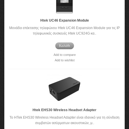
Htek UC46 Expansion Module
Μονάδα επέκτασης τηλεφώνου Htek UC46 Expansion Module για τις IP
τηλεφωνικές συσκευές Htek UC924G κα..
Καλάθι
Add to compare
Add to wishlist
Htek EHS30 Wireless Headset Adapter
Το HTek EHS30 Wireless Headset Adapter είναι ιδανικό για τη σύνδεση
συμβατών ασύρματων ακουστικών, μ..