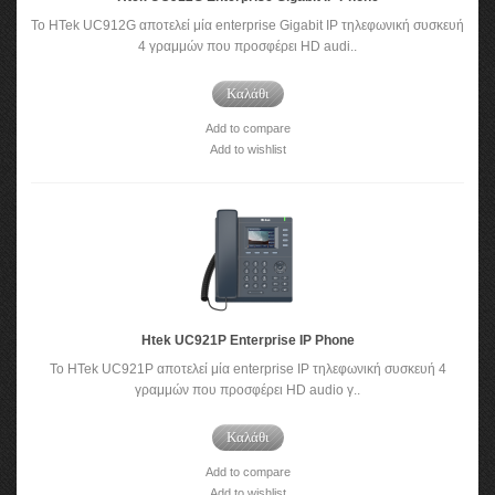
To HTek UC912G αποτελεί μία enterprise Gigabit IP τηλεφωνική συσκευή
4 γραμμών που προσφέρει HD audi..
Καλάθι
Add to compare
Add to wishlist
Htek UC921P Enterprise IP Phone
To HTek UC921P αποτελεί μία enterprise IP τηλεφωνική συσκευή 4
γραμμών που προσφέρει HD audio γ..
Καλάθι
Add to compare
Add to wishlist