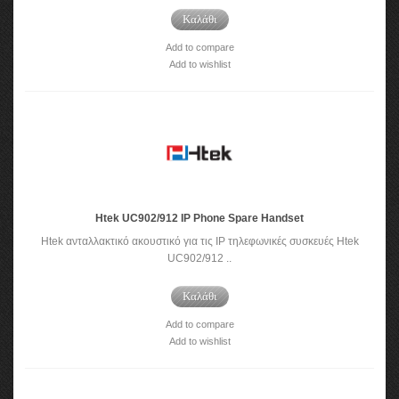
Καλάθι
Add to compare
Add to wishlist
Htek UC902/912 IP Phone Spare Handset
Htek ανταλλακτικό ακουστικό για τις IP τηλεφωνικές συσκευές Htek
UC902/912 ..
Καλάθι
Add to compare
Add to wishlist