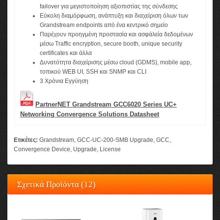
failover για μεγιστοποίηση αξιοπιστίας της σύνδεσης
Εύκολη διαμόρφωση, ανάπτυξη και διαχείριση όλων των
Grandstream endpoints από ένα κεντρικό σημείο
Παρέχουν προηγμένη προστασία και ασφάλεία δεδομένων
μέσω Τraffic encryption, secure booth, unique security
certificates και άλλα
Δυνατότητα διαχείρισης μέσω cloud (GDMS), mobile app,
τοπικού WEB UI, SSH και SNMP και CLI
3 Χρόνια Εγγύηση
PartnerNET Grandstream GCC6020 Series UC+
Networking Convergence Solutions Datasheet
Ετικέτες:
Grandstream
,
GCC-UC-200-SMB Upgrade
,
GCC
,
Convergence Device
,
Upgrade
,
License
Σχετικά Προϊόντα (12)