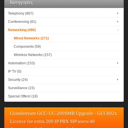
Κατηγορίες
Telephony (867)
+
Conferencing (81)
+
Networking (490)
-
Wired Networks (271)
Components (59)
Wireless Networks (157)
Automation (153)
+
IP TV (0)
Security (24)
+
Surveillance (15)
Special Offers! (18)
Grandstream GCC-UC-200SMB Upgrade - GCC602x
Licence for extra 200 IP PBX SIP users/48