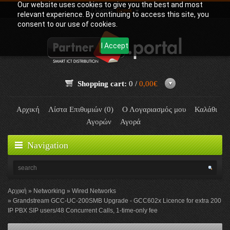
Our website uses cookies to give you the best and most
Γλώσσα:
Greek
relevant experience. By continuing to access this site, you
consent to our use of cookies.
I Accept
Shopping cart:
0 /
0,00€
Αρχική
Λίστα Επιθυμιών (0)
Ο Λογαριασμός μου
Καλάθι
Αγορών
Αγορά
Navigation
Αρχική
Networking
Wired Networks
Grandstream GCC-UC-200SMB Upgrade - GCC602x Licence for extra 200
IP PBX SIP users/48 Concurrent Calls, 1-time-only fee