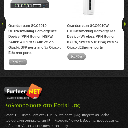
Grandstream GCC6010
Grandstream GCC6010W
Gr
UC+Networking Convergence
UC+Networking Convergence
Upg
Device (VPN Router, NGFW,
Device (Wireless VPN Router,
ext
Switch & IP PBX) with 2x 2.5
NGFW, Switch & IP PBX) with 5x
con
Gigabit SFP ports and 5x Gigabit
Gigabit Ethernet ports
Ethernet ports
Καλάθι
Καλάθι
Καλωσορίσατε στο Portal μας
Smart ICT Distributors στην ΕΜΕΑ. Στο portal μας μπορείτε να βρείτε
προϊόντα και υπηρεσίες για IP Τηλεφωνία, Network Security, Ενσύρματα και
Ασύρματα Δίκτυα και Business Continuity.