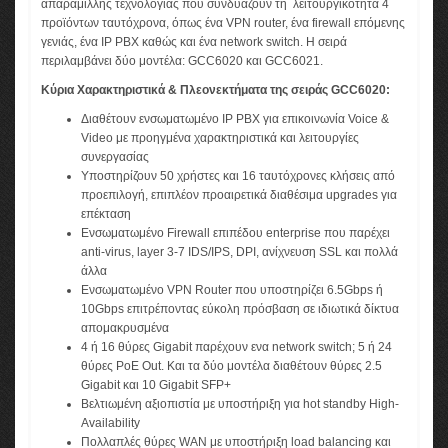
απαράμιλλης τεχνολογίας που συνδυάζουν τη λειτουργικότητα 4
προϊόντων ταυτόχρονα, όπως ένα VPN router, ένα firewall επόμενης
γενιάς, ένα IP PBX καθώς και ένα network switch. Η σειρά
περιλαμβάνει δύο μοντέλα: GCC6020 και GCC6021.
Κύρια Xαρακτηριστικά & Πλεονεκτήματα της σειράς GCC6020:
Διαθέτουν ενσωματωμένο IP PBX για επικοινωνία Voice &
Video με προηγμένα χαρακτηριστικά και λειτουργίες
συνεργασίας
Υποστηρίζουν 50 χρήστες και 16 ταυτόχρονες κλήσεις από
προεπιλογή, επιπλέον προαιρετικά διαθέσιμα upgrades για
επέκταση
Ενσωματωμένο Firewall επιπέδου enterprise που παρέχει
anti-virus, layer 3-7 IDS/IPS, DPI, ανίχνευση SSL και πολλά
άλλα
Ενσωματωμένο VPN Router που υποστηρίζει 6.5Gbps ή
10Gbps επιτρέποντας εύκολη πρόσβαση σε ιδιωτικά δίκτυα
απομακρυσμένα
4 ή 16 θύρες Gigabit παρέχουν ενα network switch; 5 ή 24
θύρες PoE Out. Και τα δύο μοντέλα διαθέτουν θύρες 2.5
Gigabit και 10 Gigabit SFP+
Βελτιωμένη αξιοπιστία με υποστήριξη για hot standby High-
Availability
Πολλαπλές θύρες WAN με υποστήριξη load balancing και