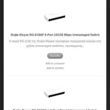
Ruijie-Reyee RG-ES08F 8-Port 10/100 Mbps Unmanaged Switch
Η σειρά RG-ES0 της Ruijie-Reyee προσφέρει πραγματικά εύκολα στη
χρήση unmanaged switches, προσαρμοσμ..
Καλάθι
Add to compare
Add to wishlist