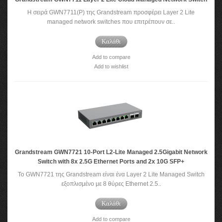
Η σειρά GWN7711(P) της Grandstream προσφέρει Layer 2 Lite
managed network switches που επιτρέπουν σε..
Καλάθι
Add to compare
Add to wishlist
Grandstream GWN7721 10-Port L2-Lite Managed 2.5Gigabit Network
Switch with 8x 2.5G Ethernet Ports and 2x 10G SFP+
Το GWN7721 της Grandstream είναι ένα Layer 2 Lite Managed Switch
εξοπλισμένο με 8 θύρες Ethernet 2.5..
Καλάθι
Add to compare