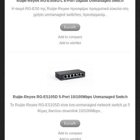
Ruijie-Reyee RG-ES08G-L 8-Port Gigabit Unmanaged Switch
Η σειρά RG-ES0 της Ruijie-Reyee προσφέρει πραγματικά εύκολα στη
χρήση unmanaged switches, προσαρμοσμ..
Καλάθι
Add to compare
Add to wishlist
Ruijie-Reyee RG-ES105D 5-Port 10/100Mbps Unmanaged Switch
Το Ruijie-Reyee RG-ES105D είναι ένα unmanaged network switch με 5
θύρες δικτύου downlink 10/100Mbps...
Καλάθι
Add to compare
Add to wishlist