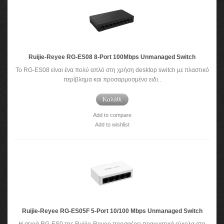
Ruijie-Reyee RG-ES08 8-Port 100Mbps Unmanaged Switch
Το RG-ES08 είναι ένα πολύ απλό στη χρήση desktop switch με πλαστικό
περίβλημα και προσαρμοσμένο ειδι..
Καλάθι
Add to compare
Add to wishlist
Ruijie-Reyee RG-ES05F 5-Port 10/100 Mbps Unmanaged Switch