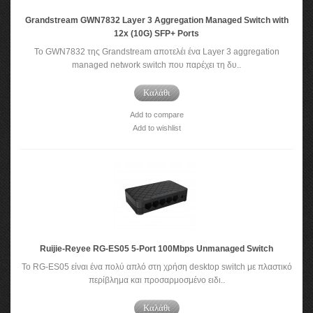
Grandstream GWN7832 Layer 3 Aggregation Managed Switch with
12x (10G) SFP+ Ports
Το GWN7832 της Grandstream αποτελέι ένα Layer 3 aggregation
managed network switch που παρέχει τη δυ..
Καλάθι
Add to compare
Add to wishlist
Ruijie-Reyee RG-ES05 5-Port 100Mbps Unmanaged Switch
Το RG-ES05 είναι ένα πολύ απλό στη χρήση desktop switch με πλαστικό
περίβλημα και προσαρμοσμένο ειδι..
Καλάθι