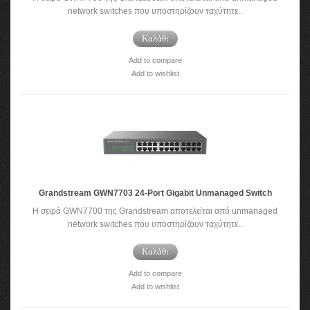
network switches που υποστηρίζουν ταχύτητε..
Καλάθι
Add to compare
Add to wishlist
Grandstream GWN7703 24-Port Gigabit Unmanaged Switch
Η σειρά GWN7700 της Grandstream αποτελείται από unmanaged
network switches που υποστηρίζουν ταχύτητε..
Καλάθι
Add to compare
Add to wishlist