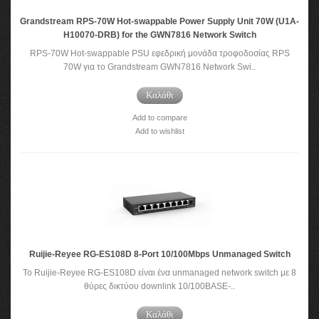
Grandstream RPS-70W Hot-swappable Power Supply Unit 70W (U1A-
H10070-DRB) for the GWN7816 Network Switch
RPS-70W Hot-swappable PSU εφεδρική μονάδα τροφοδοσίας RPS
70W για το Grandstream GWN7816 Network Swi..
Καλάθι
Add to compare
Add to wishlist
Ruijie-Reyee RG-ES108D 8-Port 10/100Mbps Unmanaged Switch
Το Ruijie-Reyee RG-ES108D είναι ένα unmanaged network switch με 8
θύρες δικτύου downlink 10/100BASE-..
Καλάθι