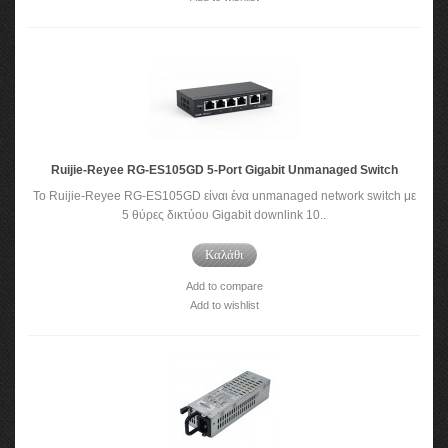
Ruijie-Reyee RG-ES105GD 5-Port Gigabit Unmanaged Switch
Το Ruijie-Reyee RG-ES105GD είναι ένα unmanaged network switch με
5 θύρες δικτύου Gigabit downlink 10..
Καλάθι
Add to compare
Add to wishlist