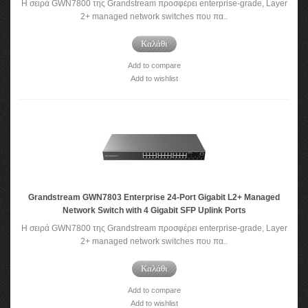
Η σειρά GWN7800 της Grandstream προσφέρει enterprise-grade, Layer
2+ managed network switches που πα..
Καλάθι
Add to compare
Add to wishlist
Grandstream GWN7803 Enterprise 24-Port Gigabit L2+ Managed
Network Switch with 4 Gigabit SFP Uplink Ports
Η σειρά GWN7800 της Grandstream προσφέρει enterprise-grade, Layer
2+ managed network switches που πα..
Καλάθι
Add to compare
Add to wishlist