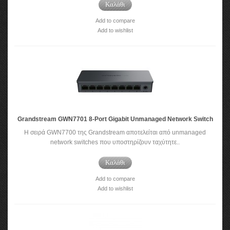
Καλάθι
Add to compare
Add to wishlist
Grandstream GWN7701 8-Port Gigabit Unmanaged Network Switch
Η σειρά GWN7700 της Grandstream αποτελείται από unmanaged
network switches που υποστηρίζουν ταχύτητε..
Καλάθι
Add to compare
Add to wishlist