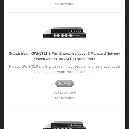
Add to wishlist
Grandstream GWN7811 8-Port Enterprise Layer 3 Managed Network
Switch with 2x 10G SFP+ Uplink Ports
Η σειρά GWN7810 της Grandstream προσφέρει enterprise-grade, Layer
3 managed network switches που παρ..
Καλάθι
Add to compare
Add to wishlist