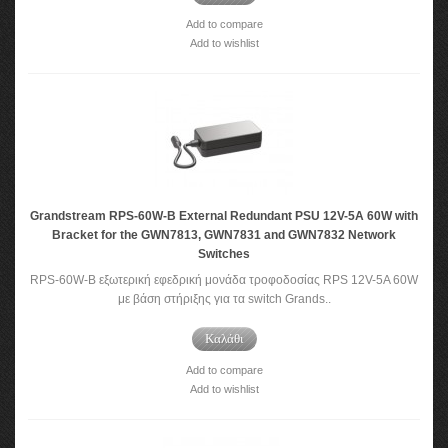
Add to compare
Add to wishlist
Grandstream RPS-60W-B External Redundant PSU 12V-5A 60W with
Bracket for the GWN7813, GWN7831 and GWN7832 Network
Switches
RPS-60W-B εξωτερική εφεδρική μονάδα τροφοδοσίας RPS 12V-5A 60W
με βάση στήριξης για τα switch Grands..
Καλάθι
Add to compare
Add to wishlist