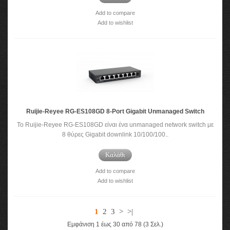
Add to compare
Add to wishlist
Ruijie-Reyee RG-ES108GD 8-Port Gigabit Unmanaged Switch
Το Ruijie-Reyee RG-ES108GD είναι ένα unmanaged network switch με
8 θύρες Gigabit downlink 10/100/100..
Καλάθι
Add to compare
Add to wishlist
1
2
3
>
>|
Εμφάνιση 1 έως 30 από 78 (3 Σελ.)