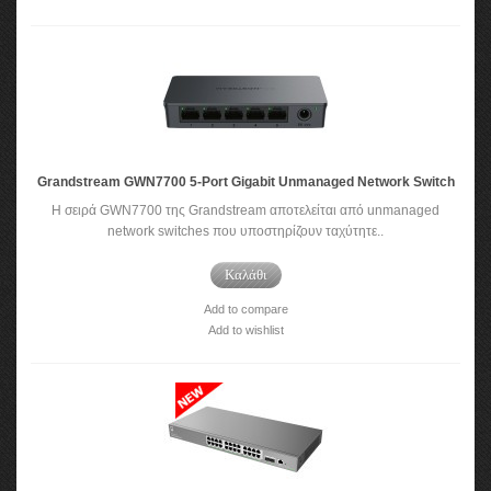
Grandstream GWN7700 5-Port Gigabit Unmanaged Network Switch
Η σειρά GWN7700 της Grandstream αποτελείται από unmanaged
network switches που υποστηρίζουν ταχύτητε..
Καλάθι
Add to compare
Add to wishlist