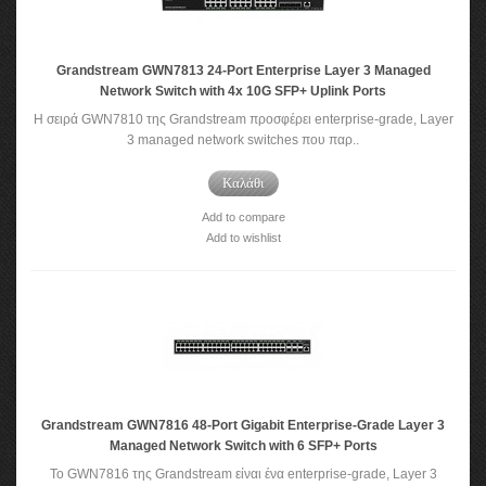
Grandstream GWN7813 24-Port Enterprise Layer 3 Managed
Network Switch with 4x 10G SFP+ Uplink Ports
Η σειρά GWN7810 της Grandstream προσφέρει enterprise-grade, Layer
3 managed network switches που παρ..
Καλάθι
Add to compare
Add to wishlist
Grandstream GWN7816 48-Port Gigabit Enterprise-Grade Layer 3
Managed Network Switch with 6 SFP+ Ports
Το GWN7816 της Grandstream είναι ένα enterprise-grade, Layer 3