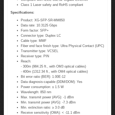
Class 1 Laser safety and RoHS compliant
Specifications:
Product: XG-SFP-SR-MM850
Data rate: 10.3125 Gbps
Form factor: SFP+
Connector type: Duplex LC
Cable type: MMF
Fiber end face finish type: Ultra Physical Contact (UPC)
Transmitter type: VCSEL
Receiver type: PIN
Reach:
- 300m (984.25 ft., with OM3 optical cables)
- 400m (1312.34 ft., with OM4 optical cables)
Bit error ratio (BER): 1.00E-12
Data diagnosis-capable (DDM/DOM): Yes
Power consumption: ≤ 1.5 W
Wavelength: 850 nm
Max. transmit power (AVG): -1 dBm
Min. transmit power (AVG): -7.3 dBm
Min. extinction ratio: ≥ 3.0 dB
Receive sensitivity (OMA): < -11.1 dBm