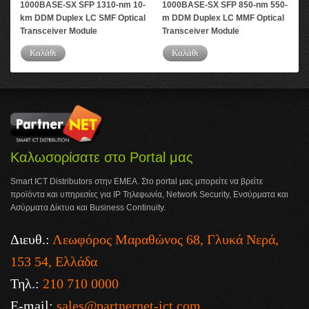
1000BASE-SX SFP 1310-nm 10-
1000BASE-SX SFP 850-nm 550-
SM
km DDM Duplex LC SMF Optical
m DDM Duplex LC MMF Optical
GBI
Transceiver Module
Transceiver Module
Tra
Καλάθι
Καλάθι
Καλωσορίσατε στο Portal μας
Smart ICT Distributors στην ΕΜΕΑ. Στο portal μας μπορείτε να βρείτε
προϊόντα και υπηρεσίες για IP Τηλεφωνία, Network Security, Ενσύρματα και
Ασύρματα Δίκτυα και Business Continuity.
Διευθ.:
Λεωφόρος Μαραθώνος 68, Γλυκά Νερά,
153 54, Ελλάδα
Τηλ.:
210 710 0000
E-mail:
sales@partnernet-ict.com