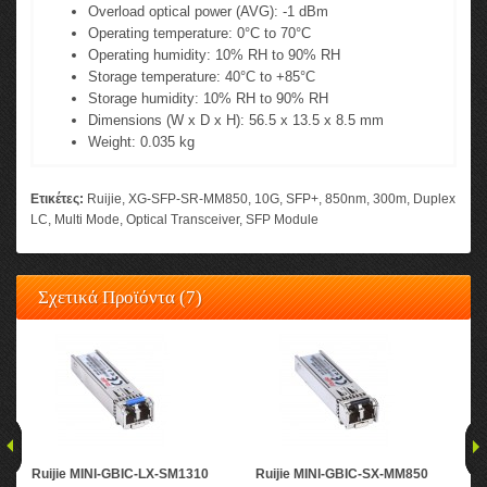
Overload optical power (AVG): -1 dBm
Operating temperature: 0°C to 70°C
Operating humidity: 10% RH to 90% RH
Storage temperature: 40°C to +85°C
Storage humidity: 10% RH to 90% RH
Dimensions (W x D x H): 56.5 x 13.5 x 8.5 mm
Weight: 0.035 kg
Ετικέτες:
Ruijie
,
XG-SFP-SR-MM850
,
10G
,
SFP+
,
850nm
,
300m
,
Duplex
LC
,
Multi Mode
,
Optical Transceiver
,
SFP Module
Σχετικά Προϊόντα (7)
Ruijie MINI-GBIC-LX-SM1310
Ruijie MINI-GBIC-SX-MM850
Rui