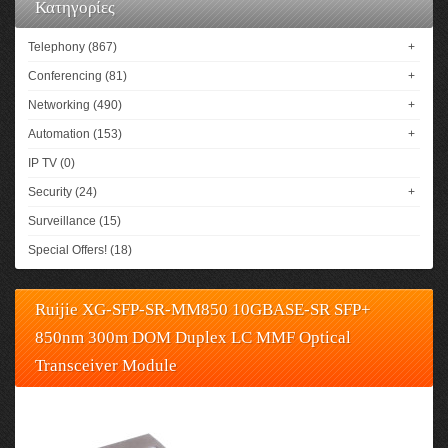
Κατηγορίες
Telephony (867)
+
Conferencing (81)
+
Networking (490)
+
Automation (153)
+
IP TV (0)
Security (24)
+
Surveillance (15)
Special Offers! (18)
Ruijie XG-SFP-SR-MM850 10GBASE-SR SFP+
850nm 300m DOM Duplex LC MMF Optical
Transceiver Module