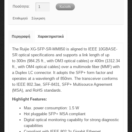
Ποσότητα:
Επιθυμητό
Σύγκριση
Περιγραφή
Χαρακτηριστικά
The Ruijie XG-SFP-SR-MM850 is aligned to IEEE 10GBASE-
SR optical specifications and supports a link length of up
to 300m (984.25 ft., with OM3 optical cables) or 400m (1312.34
ft., with OM4 optical cables) over a multimode fiber (MMF) with
a Duplex LC connector. It adopts the SFP+ form factor and
operates at a wavelength of 850nm. The transceiver conforms
to IEEE 802.3ae, SFF-8431, SFP+ Multisource Agreement
(MSA), and RoHS standards.
Highlight Features:
Max. power consumption: 1.5 W
Hot pluggable SFP+ MSA compliant
Digital optical monitoring capability for strong diagnostic
capabilities
Compliant with IEEE 802.3z Gigabit Ethernet