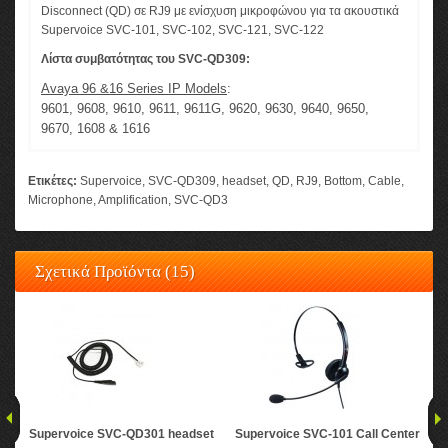
Disconnect (QD) σε RJ9 με ενίσχυση μικροφώνου για τα ακουστικά
Supervoice SVC-101, SVC-102, SVC-121, SVC-122
Λίστα συμβατότητας του SVC-QD309:
Avaya 96 &16 Series IP Models
:
9601, 9608, 9610, 9611, 9611G, 9620, 9630, 9640, 9650,
9670, 1608 & 1616
Ετικέτες:
Supervoice
,
SVC-QD309
,
headset
,
QD
,
RJ9
,
Bottom
,
Cable
,
Microphone
,
Amplification
,
SVC-QD3
Σχετικά Προϊόντα (15)
Supervoice SVC-QD301 headset
Supervoice SVC-101 Call Center
Su