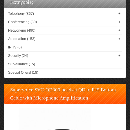
Κατηγορίες
Telephony (867)
+
Conferencing (80)
+
Networking (490)
+
Automation (153)
+
IP TV (0)
Security (24)
+
Surveillance (15)
Special Offers! (18)
Supervoice SVC-QD309 headset QD to RJ9 Bottom
Cable with Microphone Amplification