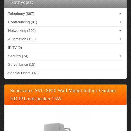
Κατηγορίες
Telephony (867)
+
Conferencing (81)
+
Networking (490)
+
Automation (153)
+
IP TV (0)
Security (24)
+
Surveillance (15)
Special Offers! (18)
Supervoice SVC-SP20 Wall Mount Indoor-Outdoor
HD IP Loudspeaker 15W