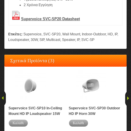
2 Χρόνια Εγγύηση
Supervoice SVC-SP20 Datasheet
Ετικέτες:
Supervoice
,
SVC-SP20
,
Wall Mount
,
Indoor-Outdoor
,
HD
,
IP
,
Loudspeaker
,
30W
,
SIP
,
Multicast
,
Speaker
,
IP
,
SVC-SP
Σχετικά Προϊόντα (3)
Supervoice SVC-SP10 In-Ceiling
Supervoice SVC-SP30 Outdoor
Sup
Mount HD IP Loudspeaker 15W
HD IP Horn 30W
Mou
Sp
Καλάθι
Καλάθι