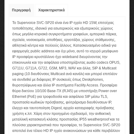
Περιγραφή
Χαρακτηριστικά
Το Supervoice SVC-SP20 είναι ένα IP ηχείο HD 15W, επιτοίχιας
τοποθέτησης, ιδανικό για εσωτερικούς και εξωτερικούς χώρους
όπως μεγάλα κτιριακά συγκροτήματα γραφείων, εμπορικά πάρκα,
σχολεία, νοσοκομεία, αποθήκες, εργοτάξια, χώρους στάθμευσης,
αθλητικά κέντρα και πολλούς άλλους. Κατασκευασμένο ειδικά για
εφαρμογές public address και όχι μόνο, αυτό το ισχυρό μεγάφωνο
IP προσφέρει κρυστάλλινο ήχο wideband διευρύνοντας την
επικοινωνία και την ασφάλεια υποστηρίζοντας audio codecs OPUS,
G711U, G711A, G722, GSM, MP3, WAV και άλλα, SIP & Multicast
paging (10 διευθύνσεις Multicast ανά κανάλι) και μπορεί επιπλέον
να συνδεθεί με διάφορες IP συσκευές όπως Deskphones,
θυροτηλέφωνα και άλλα IP συστήματα Facility Access. Προσφέρει
θύρα δικτύου 10/100 Base-TX (RJ45) με υποστήριξη Power over
Ethernet (PoE) για τροφοδοσία και ασφάλεια SIP μέσω TLS,
προστασία κωδικών πρόσβασης, φιλτράρισμα διευθύνσεων IP,
έλεγχο και ταυτοποίηση Digest, αρχείο καταγραφής πρόσβασης
χρήστη κ.λπ. Χάρη στον προηγμένο σχεδιασμό, την ανθεκτική
μεταλλική κατασκευή κλάσης προστασίας IP55 weatherproof και τα
πλούσια χαρακτηριστικά που προσφέρει, το Supervoice SVC-SP20
αποτελεί ένα τέλειο HD IP ηχείο ανακοινώσεων για κάθε περιβάλλον