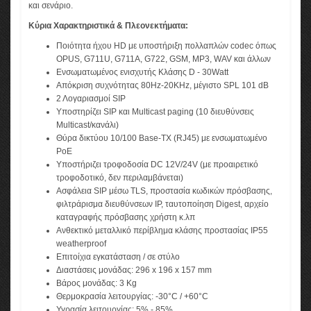
και σενάριο.
Κύρια Xαρακτηριστικά & Πλεονεκτήματα:
Ποιότητα ήχου HD με υποστήριξη πολλαπλών codec όπως
OPUS, G711U, G711A, G722, GSM, MP3, WAV και άλλων
Ενσωματωμένος ενισχυτής Κλάσης D - 30Watt
Απόκριση συχνότητας 80Hz-20KHz, μέγιστο SPL 101 dB
2 Λογαριασμοί SIP
Υποστηρίζει SIP και Multicast paging (10 διευθύνσεις
Multicast/κανάλι)
Θύρα δικτύου 10/100 Base-TX (RJ45) με ενσωματωμένο
PoE
Υποστήριζει τροφοδοσία DC 12V/24V (με προαιρετικό
τροφοδοτικό, δεν περιλαμβάνεται)
Ασφάλεια SIP μέσω TLS, προστασία κωδικών πρόσβασης,
φιλτράρισμα διευθύνσεων IP, ταυτοποίηση Digest, αρχείο
καταγραφής πρόσβασης χρήστη κ.λπ
Ανθεκτικό μεταλλικό περίβλημα κλάσης προστασίας IP55
weatherproof
Επιτοίχια εγκατάσταση / σε στύλο
Διαστάσεις μονάδας: 296 x 196 x 157 mm
Βάρος μονάδας: 3 Kg
Θερμοκρασία λειτουργίας: -30°C / +60°C
Υγρασία λειτουργίας: 5% - 85%