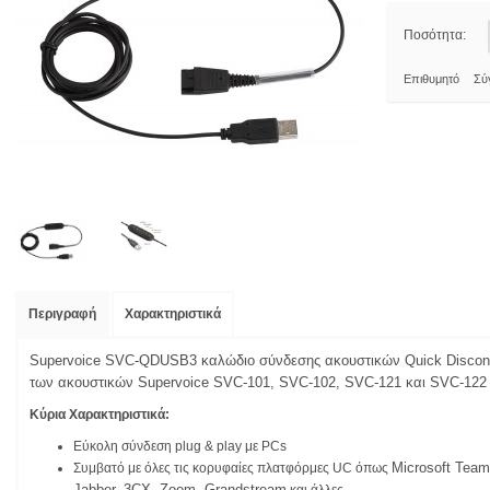
Ποσότητα:
Επιθυμητό
Σύ
Περιγραφή
Χαρακτηριστικά
Supervoice SVC-QDUSB3 καλώδιο σύνδεσης ακουστικών Quick Disconn
των ακουστικών Supervoice SVC-101, SVC-102, SVC-121 και SVC-122 μ
Κύρια Χαρακτηριστικά:
Εύκολη σύνδεση plug & play με PCs
Microsoft Team
Συμβατό με όλες τις κορυφαίες πλατφόρμες UC όπως
Jabber, 3CX, Zoom, Grandstream