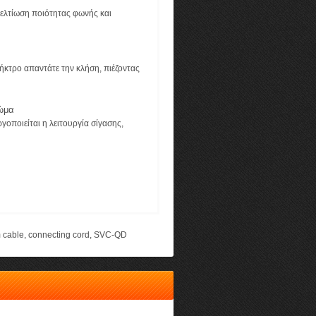
βελτίωση ποιότητας φωνής και
ήκτρο απαντάτε την κλήση, πιέζοντας
ρώμα
γοποιείται η λειτουργία σίγασης,
 cable
,
connecting cord
,
SVC-QD