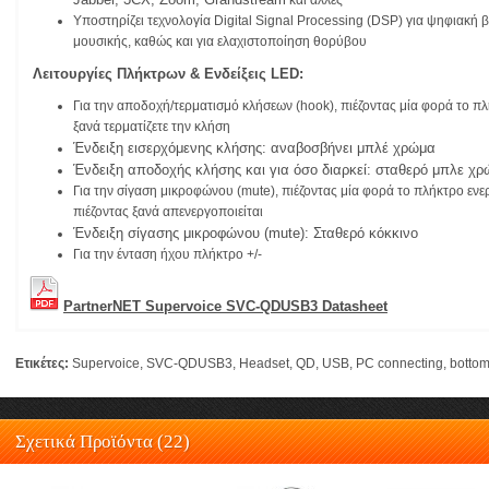
και άλλες
Υποστηρίζει τεχνολογία Digital Signal Processing (DSP) για ψηφιακή 
μουσικής, καθώς και για ελαχιστοποίηση θορύβου
Λειτουργίες Πλήκτρων &
Ενδείξεις LED:
Για την αποδοχή/τερματισμό κλήσεων (hook), πιέζοντας μία φορά το πλ
ξανά τερματίζετε την κλήση
Ένδειξη ε
ισερχόμενης κλήσης: α
ναβοσβήνει μπλέ χρώμα
Έ
νδειξη αποδοχής κλήσης και για όσο διαρκεί:
σταθερό μπλε χ
Για την σίγαση μικροφώνου (mute), πιέζοντας μία φορά το πλήκτρο ενερ
πιέζοντας ξανά απενεργοποιείται
Έ
νδειξη
σίγασης μικροφώνου (mute):
Σταθερό κόκκινο
Για την ένταση ήχου πλήκτρο +/-
PartnerNET Supervoice SVC-QDUSB3 Datasheet
Ετικέτες:
Supervoice
,
SVC-QDUSB3
,
Headset
,
QD
,
USB
,
PC connecting
,
bottom
Σχετικά Προϊόντα (22)