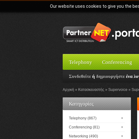
Our website uses cookies to give you the bes
Telephony
Conferencing
Συνδεθείτε
ή
δημιουργήστε
ένα λο
Αρχική
Κατασκευαστής
Supervoice
Sup
Κατηγορίες
Telephony (867)
+
Conferencing (81)
+
Networking (490)
+