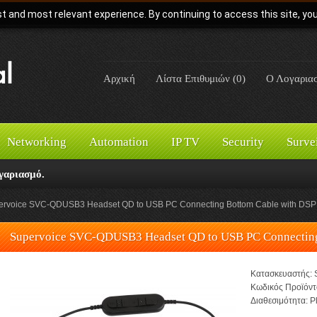
t and most relevant experience. By continuing to access this site, yo
Αρχική
Λίστα Επιθυμιών (0)
Ο Λογαρια
Networking
Automation
IP TV
Security
Surve
γαριασμό.
ervoice SVC-QDUSB3 Headset QD to USB PC Connecting Bottom Cable with DSP
Supervoice SVC-QDUSB3 Headset QD to USB PC Connecting
Κατασκευαστής:
Κωδικός Προϊόντ
Διαθεσιμότητα:
Pl