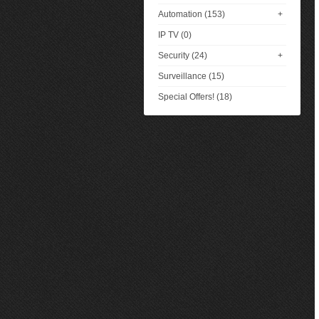
Automation (153)
+
IP TV (0)
Security (24)
+
Surveillance (15)
Special Offers! (18)