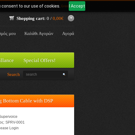
u consent to our use of cookies.
I Accept
Γλώσσα:
Greek
Shopping cart:
0 /
0,00€
σμός μου
Καλάθι Αγορών
Αγορά
illance
Special Offers!
Search
 Bottom Cable with DSP
Supervoice
ος:
SPRV-0001
ease Login