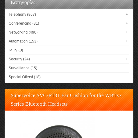
Κατηγορίες
Telephony (867)
+
Conferencing (81)
+
Networking (490)
+
Automation (153)
+
IP TV (0)
Security (24)
+
Surveillance (15)
Special Offers! (18)
Supervoice SVC-RT31 Ear Cushion for the WBTxx
Series Bluetooth Headsets