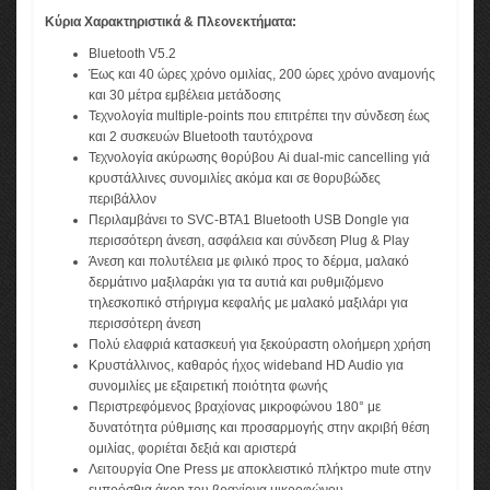
Κύρια Χαρακτηριστικά & Πλεονεκτήματα:
Bluetooth V5.2
Έως και 40 ώρες χρόνο ομιλίας, 200 ώρες χρόνο αναμονής
και 30 μέτρα εμβέλεια μετάδοσης
Τεχνολογία multiple-points που επιτρέπει την σύνδεση έως
και 2 συσκευών Bluetooth ταυτόχρονα
Τεχνολογία ακύρωσης θορύβου Ai dual-mic cancelling γιά
κρυστάλλινες συνομιλίες ακόμα και σε θορυβώδες
περιβάλλον
Περιλαμβάνει το SVC-BTA1 Bluetooth USB Dongle για
περισσότερη άνεση, ασφάλεια και σύνδεση Plug & Play
Άνεση και πολυτέλεια με φιλικό προς το δέρμα, μαλακό
δερμάτινο μαξιλαράκι για τα αυτιά και ρυθμιζόμενο
τηλεσκοπικό στήριγμα κεφαλής με μαλακό μαξιλάρι για
περισσότερη άνεση
Πολύ ελαφριά κατασκευή για ξεκούραστη ολοήμερη χρήση
Κρυστάλλινος, καθαρός ήχος wideband HD Audio για
συνομιλίες με εξαιρετική ποιότητα φωνής
Περιστρεφόμενος βραχίονας μικροφώνου 180° με
δυνατότητα ρύθμισης και προσαρμογής στην ακριβή θέση
ομιλίας, φοριέται δεξιά και αριστερά
Λειτουργία One Press με αποκλειστικό πλήκτρο mute στην