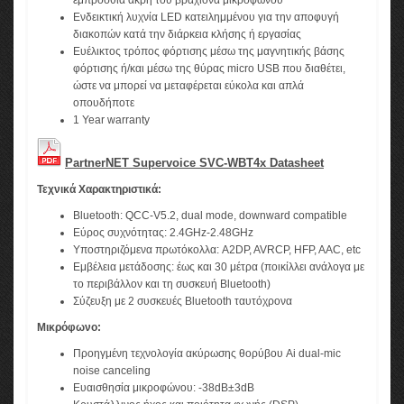
εμπρόσθια άκρη του βραχίονα μικροφώνου
Ενδεικτική λυχνία LED κατειλημμένου για την αποφυγή
διακοπών κατά την διάρκεια κλήσης ή εργασίας
Ευέλικτος τρόπος φόρτισης μέσω της μαγνητικής βάσης
φόρτισης ή/και μέσω της θύρας micro USB που διαθέτει,
ώστε να μπορεί να μεταφέρεται εύκολα και απλά
οπουδήποτε
1 Year warranty
PartnerNET Supervoice SVC-WBT4x Datasheet
Τεχνικά Χαρακτηριστικά:
Bluetooth: QCC-V5.2, dual mode, downward compatible
Εύρος συχνότητας: 2.4GHz-2.48GHz
Υποστηριζόμενα πρωτόκολλα: A2DP, AVRCP, HFP, AAC, etc
Εμβέλεια μετάδοσης: έως και 30 μέτρα (ποικίλλει ανάλογα με
το περιβάλλον και τη συσκευή Bluetooth)
Σύζευξη με 2 συσκευές Bluetooth ταυτόχρονα
Μικρόφωνο:
Προηγμένη τεχνολογία ακύρωσης θορύβου Ai dual-mic
noise canceling
Ευαισθησία μικροφώνου: -38dB±3dB