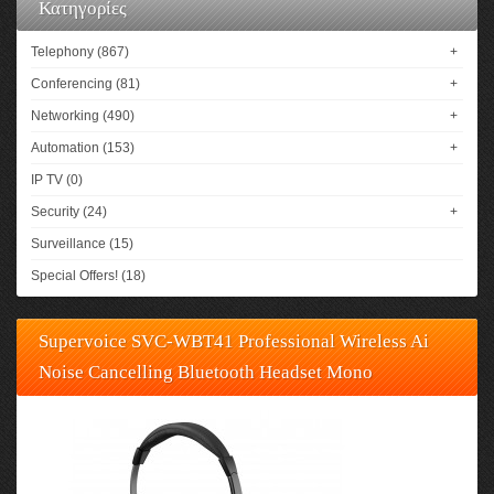
Κατηγορίες
Telephony (867)
+
Conferencing (81)
+
Networking (490)
+
Automation (153)
+
IP TV (0)
Security (24)
+
Surveillance (15)
Special Offers! (18)
Supervoice SVC-WBT41 Professional Wireless Ai
Noise Cancelling Bluetooth Headset Mono