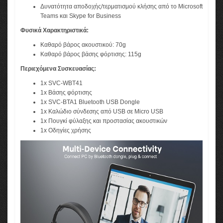
Δυνατότητα αποδοχής/τερματισμού κλήσης από το Microsoft
Teams και Skype for Business
Φυσικά Χαρακτηριστικά:
Καθαρό βάρος ακουστικού: 70g
Καθαρό βάρος βάσης φόρτισης: 115g
Περιεχόμενα Συσκευασίας:
1x SVC-WBT41
1x Βάσης φόρτισης
1x SVC-BTA1 Bluetooth USB Dongle
1x Καλώδιο σύνδεσης από USB σε Micro USB
1x Πουγκί φύλαξης και προστασίας ακουστικών
1x Οδηγίες χρήσης