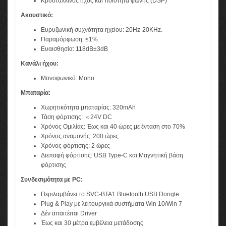
Κρυστάλλινος ήχος και ποιότητα φωνής (DSP)
Ακουστικό:
Ευρυζωνική συχνότητα ηχείου: 20Hz-20KHz.
Παραμόρφωση: ≤1%
Ευαισθησία: 118dB±3dB
Κανάλι ήχου:
Μονοφωνικό: Mono
Μπαταρία:
Χωρητικότητα μπαταρίας: 320mAh
Τάση φόρτισης: ＜24V DC
Χρόνος Ομιλίας: Έως και 40 ώρες με ένταση στο 70%
Χρόνος αναμονής: 200 ώρες
Χρόνος φόρτισης: 2 ώρες
Διεπαφή φόρτισης: USB Type-C και Μαγνητική βάση
φόρτισης
Συνδεσιμότητα με PC:
Περιλαμβάνει το SVC-BTA1 Bluetooth USB Dongle
Plug & Play με λειτουργικά συστήματα Win 10/Win 7
Δέν απαιτέιται Driver
Έως και 30 μέτρα εμβέλεια μετάδοσης