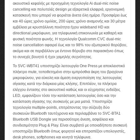
ακουστικό κεφαλής με προηγμένη τεχνολογία Ai dual-mic noise
cancelling και πολυτελές design με εξαιρετικά ελαφριά, εργονομική
κατασκευή που μπορεί να φοριέται άνετα όλη ημέρα. Προσφέρει έως
και 40 ώρες χρόνο ομιλίας, 200 ώρες χρόνο αναμονής και 30 μέτρα
εμβέλεια με κρυστάλλινη ποιότητα ήχου wideband HD και
directional μικρόφωνο, για τηλεφωνική επικοινωνία με καθαρή και
φυσική ποιότητα φωνής. Η τεχνολογία Qualcomm CVC dual-mic
noise cancellation αφαιρεί έως και το 98% του εξωτερικού θορύβου,
ακόμα και σε περιβάλλον με έντονο θόρυβο στο παρασκήνιο όπως
το συνεχές βουητό ή ήχοι χαμηλής συχνότητας.
Το SVC-WBT41 υποστηρίζει λειτουργία One Press με αποκλειστικό
πλήκτρο mute, τοποθετημένο στην εμπρόσθια άκρη του βραχίονα
μικροφώνου, για εύκολη και άμεση ενεργοποίηση της λειτουργίας
σίγασης κατά την διάρκεια μίας κλήσης. Επιπλέον, τα πλήκτρα
ελέγχου έντασης στο ακουστικό καθώς και οι εύχρηστες ενδείξεις
LED, εμφανίζουν τόσο την κατάσταση λειτουργίας όσο και την
κατάσταση σίγασης της συσκευής με μια ματιά. Υποστηρίζει
τεχνολογία multiple-points, επιτρέποντας την σύζευξη δύο
συσκευών Bluetooth ταυτόχρονα και περιλαμβάνει το SVC-BTA1
Bluetooth USB Dongle για περισσότερη άνεση, ασφάλεια και
συνδεσιμότητα Plug & Play. Είναι συμβατό με οποιαδήποτε συσκευή
υποστηρίζει Bluetooth όπως φορητοί και επιτραπέζιοι υπολογιστές,
desk phones, softphones και κινητά τηλέφωνα.