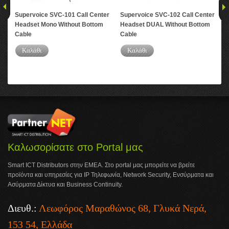
Supervoice SVC-101 Call Center
Supervoice SVC-102 Call Center
Su
Headset Mono Without Bottom
Headset DUAL Without Bottom
Blu
Cable
Cable
Καλάθι
Καλάθι
Καλωσορίσατε στο Portal μας
Smart ICT Distributors στην ΕΜΕΑ. Στο portal μας μπορείτε να βρείτε
προϊόντα και υπηρεσίες για IP Τηλεφωνία, Network Security, Ενσύρματα και
Ασύρματα Δίκτυα και Business Continuity.
Διευθ.:
Λεωφόρος Μαραθώνος 68, Γλυκά Νερά,
153 54, Ελλάδα