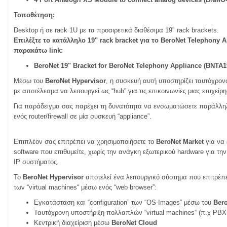
Τοποθέτηση:
Desktop ή σε rack 1U με τα προαιρετικά διαθέσιμα 19" rack brackets.
Επιλέξτε το κατάλληλο 19" rack bracket για το
BeroNet Telephony A
παρακάτω link:
BeroNet 19" Bracket for BeroNet Telephony Appliance (BNTA1
Μέσω του
Β
eroNet
Hypervisor
, η συσκευή αυτή υποστηρίζει ταυτόχρο
με αποτέλεσμα να λειτουργεί ως “hub” για τις επικοινωνίες μιας επιχείρ
Για παράδειγμα σας παρέχει τη δυνατότητα να ενσωματώσετε παράλληλα
ενός router/firewall σε μία συσκευή “appliance”.
Επιπλέον σας επιτρέπει να χρησιμοποιήσετε το
BeroNet
Market
για να 
software που επιθυμείτε, χωρίς την ανάγκη εξωτερικού hardware για τ
IP συστήματος.
Το
Β
eroNet
Hypervisor
αποτελεί ένα λειτουργικό σύστημα που επιτρέπε
των “virtual machines“ μέσω ενός “web browser”:
Εγκατάσταση και “configuration” των “OS-Images” μέσω του
Bero
Ταυτόχρονη υποστήριξη πολλαπλών “virtual machines“ (π.χ PBX, 
Κεντρική διαχείριση μέσω
BeroNet
Cloud