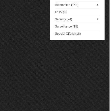
Automation (153)
+
IP TV (0)
Security (24)
+
Surveillance (15)
Special Offers! (18)