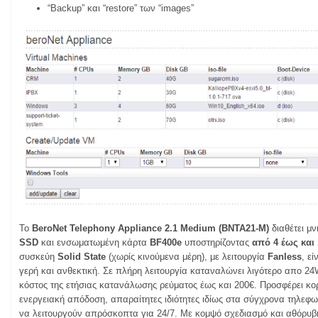
“Backup” και “restore” των “images”
Το
BeroNet Telephony Appliance
2.1 Medium (BNTA21-M)
διαθέτει μ
SSD
και ενσωματωμένη κάρτα
BF400e
υποστηρίζοντας
από 4 έως και 
συσκεύη
Solid State
(χωρίς κινούμενα μέρη), με λειτουργία
Fanless
, εί
γερή και ανθεκτική. Σε πλήρη λειτουργία καταναλώνει λιγότερο απο 24
κόστος της ετήσιας κατανάλωσης ρεύματος έως και 200€. Προσφέρει κο
ενεργειακή απόδοση, απαραίτητες ιδιότητες ιδίως στα σύγχρονα τηλεφ
να λειτουργούν απρόσκοπτα για 24/7. Με κομψό σχεδιασμό και αθόρυβη