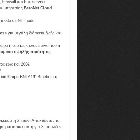
Firewall και Fax server)
άν υπηρεσίας
BeroNet Cloud
E mode σε NT mode
less
για μεγάλη διάρκεια ζωής και
ώρο ή στο rack ενός server room
υμίνιο υψηλής ποιότητος
ος έως και 200€
M
ά διαθέσιμα BNTA19” Brackets ή
σκευαστή 2 ετών. Αποκτώντας το
ύηση κατασκευαστή για 3 επιπλέον