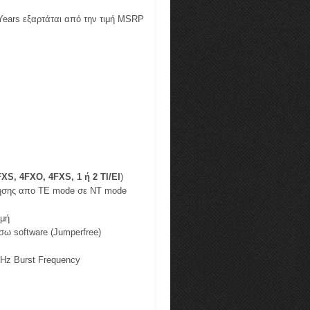
 Years εξαρτάται από την τιμή MSRP
XS, 4FXO, 4FXS, 1 ή 2 Τ
I
/Ε
I
)
ίησης απο ΤΕ mode σε ΝΤ mode
μμή
ω software (Jumperfree)
GHz Burst Frequency