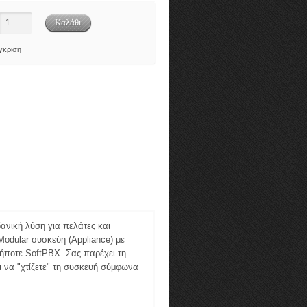
γκριση
δανική λύση για πελάτες και
Modular συσκεύη (Appliance) με
ήποτε SoftPBX. Σας παρέχει τη
ι να "χτίζετε" τη συσκευή σύμφωνα