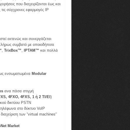
ειρήσεις που διαχειρίζονται έως και
ς τις σύγχρονες εφαρμογές IP
στεί εκτενώς και συνεργάζεται
πλήρως συμβατό με οποιοδήποτε
™
,
TrixBox™
,
IPTAM™
και πολλά
ως ενσωματωμένα
Modular
es
ανα πάσα στιγμή
XS, 4FXO, 4FXS, 1 ή 2 Τ
I
/Ε
I
)
ικού δικτύου PSTN
τηλέφωνα στο δύκτυο VoIP
ιαχείριση των “virtual machines“
Net Market