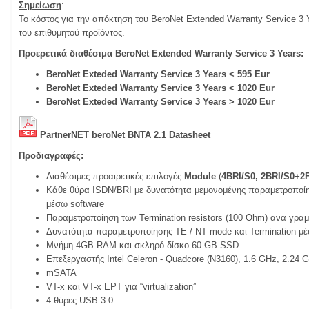
Σημείωση
:
Το κόστος για την απόκτηση του BeroNet Extended Warranty Service 3
του επιθυμητού προϊόντος.
Προερετικά διαθέσιμα BeroNet Extended Warranty Service 3 Years:
BeroNet Exteded Warranty Service 3 Years < 595 Eur
BeroNet Exteded Warranty Service 3 Years < 1020 Eur
BeroNet Exteded Warranty Service 3 Years > 1020 Eur
PartnerNET beroNet BNTA 2.1 Datasheet
Προδιαγραφές:
Διαθέσιμες προαιρετικές επιλογές
Module
(
4BRI/
S
0, 2BRI/
S
0+2F
Κάθε θύρα ISDN/BRI με δυνατότητα μεμονομένης παραμετροπο
μέσω software
Παραμετροποίηση των Termination resistors (100 Ohm) ανα γρα
Δυνατότητα παραμετροποίησης TE / NT mode και Termination μέσ
Μνήμη 4GB RAM και σκληρό δίσκο 60 GB SSD
Επεξεργαστής Intel Celeron - Quadcore (N3160), 1.6 GHz, 2.24 
mSATA
VT-x και VT-x EPT για “virtualization”
4 θύρες USB 3.0