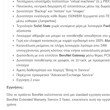
Ταυτόχρονη υποστήριξη πολλαπλών “virtual machines“ (π.χ PBX, 
Πανεύκολη, κεντρική διαχείριση εξ' αποστάσεως μέσω της δωρε
Δυνατότητα “Backup” και “restore” των “images”
Δυνατότητα εναλλαγής κάθε θύρας ISDN/BRI ξεχωριστά από T
μέσω software (Jumperfree)
Τεχνολογία
Solid State
χωρίς κινούμενα μέρη με λειτουργία
Fan
αξιοπιστία
Λειτουργεί αθόρυβα και μπορεί να τοποθετηθεί οπουδήποτε στο χ
Γερή και ελαφριά κατασκεύη με κομψό σχεδιασμό απο 100%
Αλο
Κατανάλωση ρεύματος σε πλήρη λειτουργία λιγότερο απο 24W
επιτυγχάνοντας μειώση κόστους στην ετήσια κατανάλωση ρεύματ
Διασύνδεση με ενα επιπλέον
BeroNet Gateway
μέσω θύρας PC
Δυνατότητα τοποθέτησης σε γραφείο, σε 1U rack, με προαιρετικ
επιτοίχια
Άμεση διαθεσιμότητα και παροχή "Bring In Service"
Παρέχεται προαιρετικά "Advanced Exchange Service"
Εγγύηση 2 ετών
Εγγυήσεις:
Όλα τα προϊόντα BeroNet καλύπτονται από μια standard εγγύηση κατα
BeroNet Extended Warranty Service 3 Years, επεκτείνετε αυτή την εγγ
χρόνια.