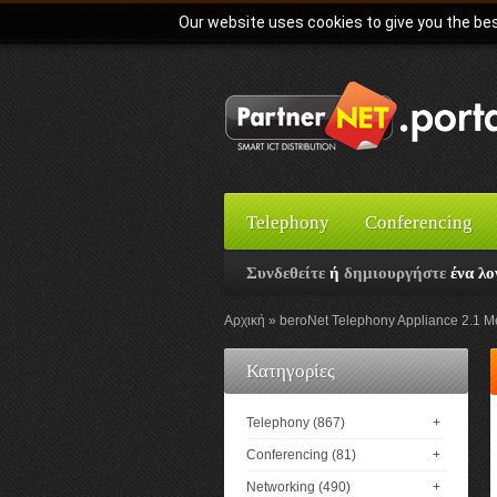
Our website uses cookies to give you the bes
Telephony
Conferencing
Συνδεθείτε
ή
δημιουργήστε
ένα λο
Αρχική
beroNet Telephony Appliance 2.1 
Κατηγορίες
Telephony (867)
+
Conferencing (81)
+
Networking (490)
+