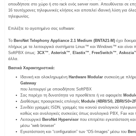
οπουδήποτε στο χώρο ή στο rack ενός server room. Απευθύνεται σε επιχ
16 ταυτόχρονες τηλεφωνικές κλήσεις και αποτελεί ιδανική λύση για όλε
τηλεφωνίας.
Επιλέξτε το αγαπημένο σας software:
Το
BeroNet Telephony Appliance
2.1 Medium (BNTA21-M)
έχει δοκιμα
πλήρως με τα λειτουργικά συστήματα Linux™ και Windows™ και είναι 
SoftPBX όπως:
3CX™
,
Asterisk™
,
Elastix™
,
FreeSwitch™
,
Askozia
άλλα.
Βασικά Χαρακτηριστικά:
Ιδανική και ολοκληρωμένη
Hardware Modular
συσκεύη με πλήρ
Gateway
που λειτουργεί με οποιοδήποτε SoftPBX
Σας παρέχει τη δυνατότητα να προσθέτετε ή να αφαιρείτε
Modul
Διαθέσιμες προαιρετικές επιλογές
Module
(
4BRI/
S
0, 2BRI/
S
0+2F
Συνδέει γραμμές ISDN, γραμμές του κοινού αναλογικού τηλεφων
καθώς και αναλογικές συσκεύες όπως αναλογικά PBX, Fax και 
Λειτουργικό
Β
eroNet
Hypervisor
που επιτρέπει εγκατάσταση και δ
μέσω “web browser”
Εγκατάσταση και “configuration” των “OS-Images” μέσω του
Bero