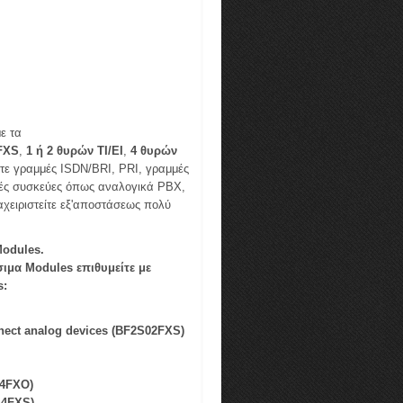
με τα
FXS
,
1 ή 2 θυρών ΤI/ΕI
,
4 θυρών
ετε γραμμές ISDN/BRI, PRI, γραμμές
κές συσκεύες όπως αναλογικά PBX,
αχειριστείτε εξ'αποστάσεως πολύ
Modules.
ιμα Modules επιθυμείτε με
s:
nnect analog devices (BF2S02FXS)
-4FXO)
-4FXS)