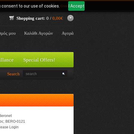
u consent to our use of cookies.
I Accept
Γλώσσα:
Greek
Shopping cart:
0 /
0,00€
σμός μου
Καλάθι Αγορών
Αγορά
illance
Special Offers!
Search
Beronet
ος:
BERO-0121
ease Login