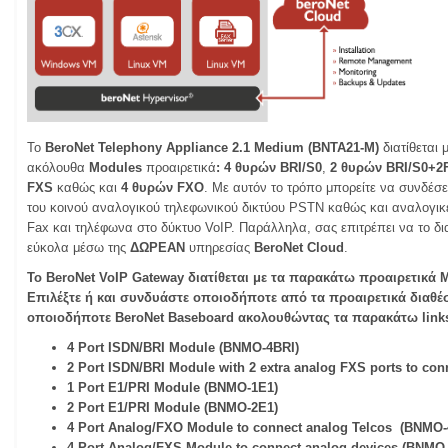
Το
BeroNet Telephony Appliance
2.1 Medium (BNTA21-M)
διατίθεται 
ακόλουθα
Modules
προαιρετικά
:
4 θυρών BRI/S0
,
2 θυρών BRI/S0+2
FXS
καθώς και
4 θυρών FXO
. Με αυτόν το τρόπο μπορείτε να συνδέσ
του κοινού αναλογικού τηλεφωνικού δικτύου PSTN καθώς και αναλογι
Fax και τηλέφωνα στο δύκτυο VoIP. Παράλληλα, σας επιτρέπει να το δι
εύκολα μέσω της
ΔΩΡΕΑΝ
υπηρεσίας
BeroNet Cloud
.
Το BeroNet VoIP Gateway διατίθεται με τα παρακάτω προαιρετικά 
Επιλέξτε ή και συνδυάστε οποιοδήποτε από τα προαιρετικά διαθέσ
οποιοδήποτε BeroNet Baseboard ακολουθώντας τα παρακάτω link
4 Port ISDN/BRI Module (BNMO-4BRI)
2 Port ISDN/BRI Module with 2 extra analog FXS ports to co
1 Port E1/PRI Module (BNMO-1E1)
2 Port E1/PRI Module (BNMO-2E1)
4 Port Analog/FXO Module to connect analog Telcos (BNMO
4 Port Analog/FXS Module to connect analog devices (BNMO