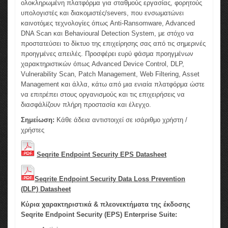
ολοκληρωμένη πλατφόρμα για σταθμούς εργασίας, φορητούς
υπολογιστές και διακομιστές/severs, που ενσωματώνει
καινοτόμες τεχνολογίες όπως Anti-Ransomware, Advanced
DNA Scan και Behavioural Detection System, με στόχο να
προστατεύσει το δίκτυο της επιχείρησης σας από τις σημερινές
προηγμένες απειλές. Προσφέρει ευρύ φάσμα προηγμένων
χαρακτηριστικών όπως Advanced Device Control, DLP,
Vulnerability Scan, Patch Management, Web Filtering, Asset
Management και άλλα, κάτω από μια ενιαία πλατφόρμα ώστε
να επιτρέπει στους οργανισμούς και τις επιχειρήσεις να
διασφάλίζουν πλήρη προστασία και έλεγχο.
Σημείωση:
Κάθε άδεια αντιστοιχεί σε ισάριθμο χρήστη /
χρήστες
Seqrite Endpoint Security EPS Datasheet
Seqrite Endpoint Security Data Loss Prevention
(DLP) Datasheet
Κύρια χαρακτηριστικά & πλεονεκτήματα της έκδοσης
Seqrite Endpoint Security (EPS)
Enterprise Suite
: