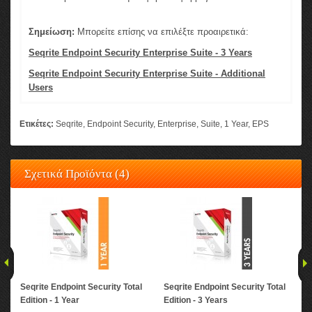
Σημείωση:
Μπορείτε επίσης να επιλέξτε προαιρετικά:
Seqrite Endpoint Security Enterprise Suite - 3 Years
Seqrite Endpoint Security Enterprise Suite - Additional
Users
Ετικέτες:
Seqrite
,
Endpoint Security
,
Enterprise
,
Suite
,
1 Year
,
EPS
Σχετικά Προϊόντα (4)
Seqrite Endpoint Security Total
Seqrite Endpoint Security Total
Seq
Edition - 1 Year
Edition - 3 Years
Ent