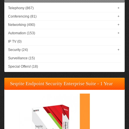
Telephony (867)
+
Conferencing (81)
+
Networking (490)
+
Automation (153)
+
IP TV (0)
Security (24)
+
Surveillance (15)
Special Offers! (18)
Seqrite Endpoint Security Enterprise Suite - 1 Year