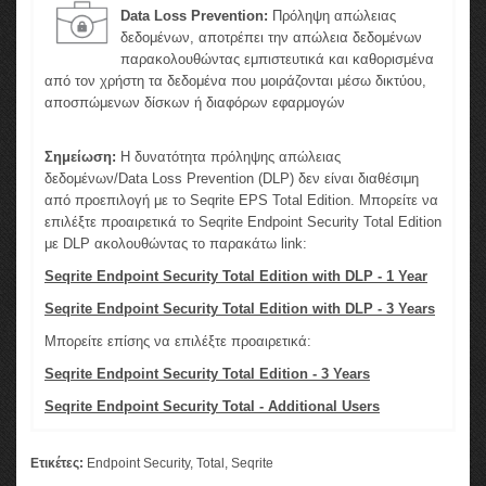
Data Loss Prevention:
Πρόληψη απώλειας
δεδομένων, αποτρέπει την απώλεια δεδομένων
παρακολουθώντας εμπιστευτικά και καθορισμένα
από τον χρήστη τα δεδομένα που μοιράζονται μέσω δικτύου,
αποσπώμενων δίσκων ή διαφόρων εφαρμογών
Σημείωση:
Η δυνατότητα πρόληψης απώλειας
δεδομένων/Data Loss Prevention (DLP) δεν είναι διαθέσιμη
από προεπιλογή με το Seqrite EPS Total Edition. Μπορείτε να
επιλέξτε προαιρετικά το Seqrite Endpoint Security Total Edition
με DLP ακολουθώντας το παρακάτω link:
Seqrite Endpoint Security Total Edition with DLP - 1 Year
Seqrite Endpoint Security Total Edition with DLP - 3 Years
Μπορείτε επίσης να επιλέξτε προαιρετικά:
Seqrite Endpoint Security Total Edition - 3 Years
Seqrite Endpoint Security Total - Additional Users
Ετικέτες:
Endpoint Security
,
Total
,
Seqrite