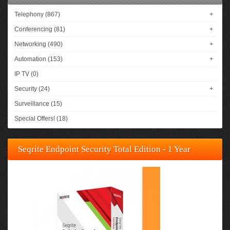
Telephony (867)
+
Conferencing (81)
+
Networking (490)
+
Automation (153)
+
IP TV (0)
Security (24)
+
Surveillance (15)
Special Offers! (18)
Seqrite Endpoint Security Total Edition - 1 Year