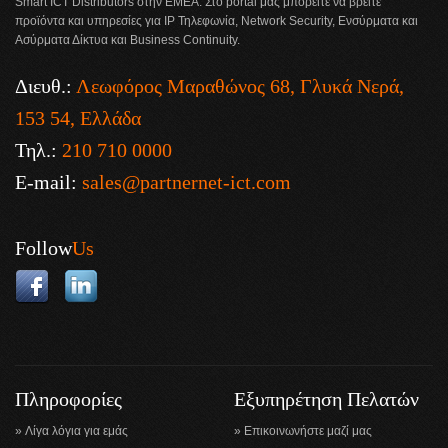
Smart ICT Distributors στην ΕΜΕΑ. Στο portal μας μπορείτε να βρείτε
προϊόντα και υπηρεσίες για IP Τηλεφωνία, Network Security, Ενσύρματα και
Ασύρματα Δίκτυα και Business Continuity.
Διευθ.:
Λεωφόρος Μαραθώνος 68, Γλυκά Νερά,
153 54, Ελλάδα
Τηλ.:
210 710 0000
E-mail:
sales@partnernet-ict.com
Follow
Us
Πληροφορίες
Εξυπηρέτηση Πελατών
Λίγα λόγια για εμάς
Επικοινωνήστε μαζί μας