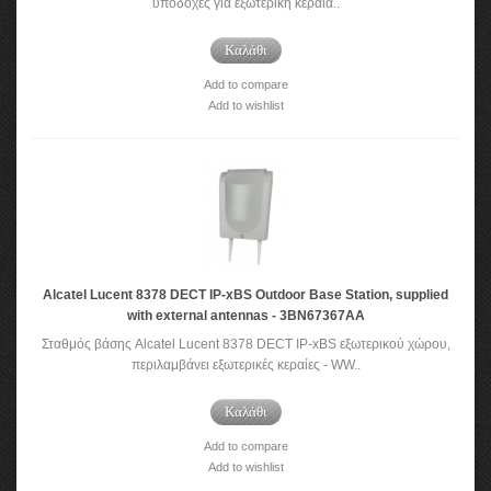
υποδοχές για εξωτερική κεραία..
Καλάθι
Add to compare
Add to wishlist
Alcatel Lucent 8378 DECT IP-xBS Outdoor Base Station, supplied
with external antennas - 3BN67367AA
Σταθμός βάσης Alcatel Lucent 8378 DECT IP-xBS εξωτερικού χώρου,
περιλαμβάνει εξωτερικές κεραίες - WW..
Καλάθι
Add to compare
Add to wishlist