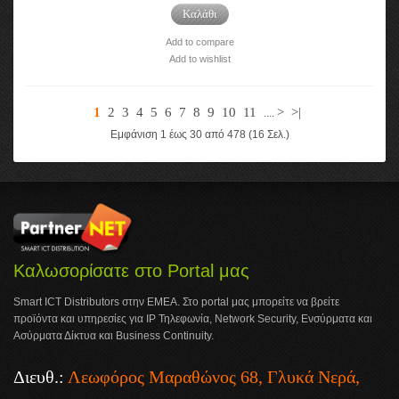
Καλάθι
Add to compare
Add to wishlist
1
2
3
4
5
6
7
8
9
10
11
>
>|
....
Εμφάνιση 1 έως 30 από 478 (16 Σελ.)
Καλωσορίσατε στο Portal μας
Smart ICT Distributors στην ΕΜΕΑ. Στο portal μας μπορείτε να βρείτε
προϊόντα και υπηρεσίες για IP Τηλεφωνία, Network Security, Ενσύρματα και
Ασύρματα Δίκτυα και Business Continuity.
Διευθ.:
Λεωφόρος Μαραθώνος 68, Γλυκά Νερά,