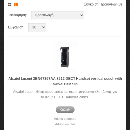
Σύγκριση Προϊόντων (0)
Ταξινόμηση:
Εμφάνιση:
Alcatel Lucent 3BN67357AA 8212 DECT Handset vertical pouch with
swivel Belt clip
Alcatel Lucent θήκη προστασίας με περιστρεφόμενο κλιπ ζώνης για
το 8212 DECT Handset -&nbs..
Καλάθι
Add to compare
Add to wishlist