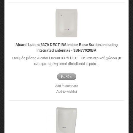
Alcatel Lucent 8379 DECT IBS Indoor Base Station, including
integrated antennas - 3BN77020BA
Σταθμός βάσης Alcatel Lucent 8379 DECT IBS εσωτερικού χώρου με
ενσωματωμένη omni-directional κεραία ..
Καλάθι
Add to compare
Add to wishlist