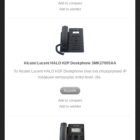
Add to compare
Add to wishlist
Alcatel Lucent HALO H2P Deskphone 3MK27005AA
Το Alcatel Lucent HALO H2P Deskphone είναι ένα επιχειρησιακό IP
τηλέφωνο κατηγορίας entry-level, ιδα..
Καλάθι
Add to compare
Add to wishlist