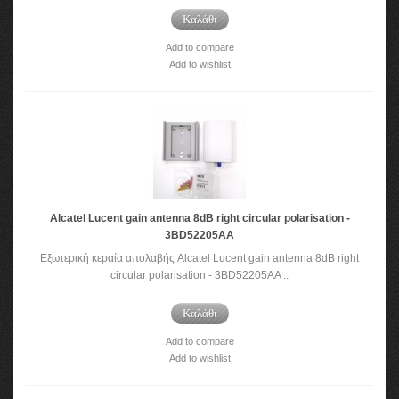
Καλάθι
Add to compare
Add to wishlist
Alcatel Lucent gain antenna 8dB right circular polarisation -
3BD52205AA
Εξωτερική κεραία απολαβής Alcatel Lucent gain antenna 8dB right
circular polarisation - 3BD52205AA ..
Καλάθι
Add to compare
Add to wishlist