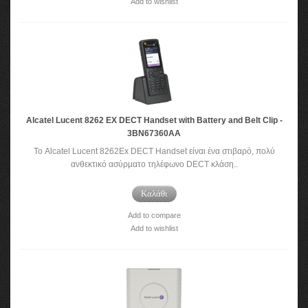
Add to wishlist
Alcatel Lucent 8262 EX DECT Handset with Battery and Belt Clip -
3BN67360AA
Το Alcatel Lucent 8262Ex DECT Handset είναι ένα στιβαρό, πολύ
ανθεκτικό ασύρματο τηλέφωνο DECT κλάση..
Καλάθι
Add to compare
Add to wishlist