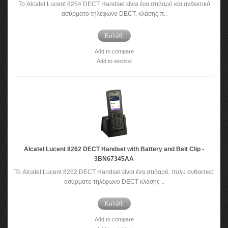
Το Alcatel Lucent 8254 DECT Handset είναι ένα στιβαρό και ανθεκτικό
ασύρματο τηλέφωνο DECT, κλάσης π..
Καλάθι
Add to compare
Add to wishlist
Alcatel Lucent 8262 DECT Handset with Battery and Belt Clip -
3BN67345AA
Το Alcatel Lucent 8262 DECT Handset είναι ένα στιβαρό, πολύ ανθεκτικό
ασύρματο τηλέφωνο DECT κλάσης ..
Καλάθι
Add to compare