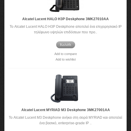
Alcatel Lucent HALO H3P Deskphone 3MK27010AA
Το Alcatel Lucent HALO H3P Deskphone αποτελεί ένα επιχειρησιακό IP
τηλέφωνο υψηλών επιδόσεων που προ..
Καλάθι
Add to compare
Add to wishlist
Alcatel Lucent MYRIAD M3 Deskphone 3MK27001AA
Το Alcatel Lucent M3 Deskphone ανήκει στη σειρά MYRIAD και αποτελεί
ένα βασικό, enterprise-grade IP ..