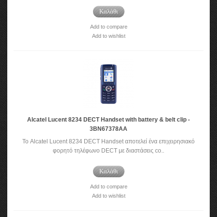
Καλάθι
Add to compare
Add to wishlist
Alcatel Lucent 8234 DECT Handset with battery & belt clip -
3BN67378AA
Το Alcatel Lucent 8234 DECT Handset αποτελεί ένα επιχειρησιακό
φορητό τηλέφωνο DECT με διαστάσεις co..
Καλάθι
Add to compare
Add to wishlist