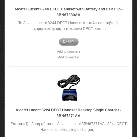
Alcatel Lucent 8244 DECT Handset with Battery and Belt Clip -
3BN67380AA
Το Alcatel Lucent 8244 DECT Handset αποτελεί ένα στιβαρό,
επιχειρησιακό φορητό τηλέφωνο DECT, κλάσης..
Καλάθι
Add to compare
Add to wishlist
Alcatel Lucent 82x4 DECT Handset Desktop Single Charger -
3BN67371AA
Επιτραπέζια βάση φόρτισης Alcatel Lucent 3BN67371AA - 82x4 DECT
Handset desktop single charger, ..