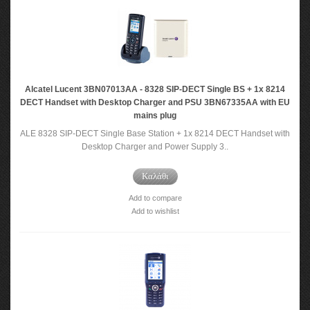
Alcatel Lucent 3BN07013AA - 8328 SIP-DECT Single BS + 1x 8214
DECT Handset with Desktop Charger and PSU 3BN67335AA with EU
mains plug
ALE 8328 SIP-DECT Single Base Station + 1x 8214 DECT Handset with
Desktop Charger and Power Supply 3..
Καλάθι
Add to compare
Add to wishlist