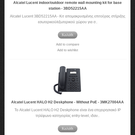
Alcatel Lucent indoor/outdoor remote wall mounting kit for base
station - 3BD52215AA
Alcatel Lucent 3BD52215AA - Kιτ απομακρυσμένης επιτοίχιας στήριξης
εσωτερικού/εξωτερικού χώρου για σ..
Καλάθι
Add to compare
Add to wishlist
Alcatel Lucent HALO H2 Deskphone - Without PoE - 3MK27004AA
Το Alcatel Lucent HALO H2 Deskphone είναι ένα επιχειρησιακό IP
τηλέφωνο κατηγορίας entry-level, ιδαν..
Καλάθι