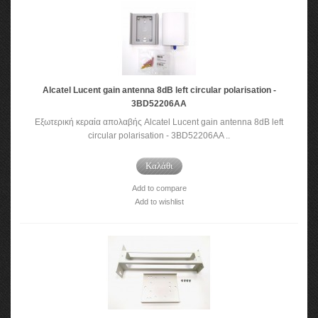
Alcatel Lucent gain antenna 8dB left circular polarisation -
3BD52206AA
Εξωτερική κεραία απολαβής Alcatel Lucent gain antenna 8dB left
circular polarisation - 3BD52206AA ..
Καλάθι
Add to compare
Add to wishlist