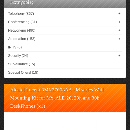
Κατηγορίες
Telephony (867)
+
Conferencing (81)
+
Networking (490)
+
Automation (153)
+
IP TV (0)
Security (24)
+
Surveillance (15)
Special Offers! (18)
Alcatel Lucent 3MK27008AA - M series Wall
Mounting Kit for Mx, ALE-20, 20h and 30h
DeskPhones (x1)