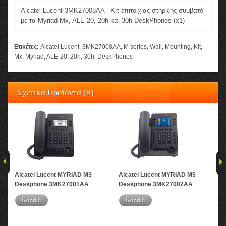
Alcatel Lucent 3MK27008AA - Κιτ επιτοίχιας στήριξης συμβατό
με τα Myriad Mx, ALE-20, 20h και 30h DeskPhones (x1)
Ετικέτες:
Alcatel Lucent
,
3MK27008AA
,
M series
,
Wall
,
Mounting
,
Kit
,
Mx
,
Myriad
,
ALE-20
,
20h
,
30h
,
DeskPhones
Σχετικά Προϊόντα (8)
Alcatel Lucent MYRIAD M3
Alcatel Lucent MYRIAD M5
Alc
Deskphone 3MK27001AA
Deskphone 3MK27002AA
De
Καλάθι
Καλάθι