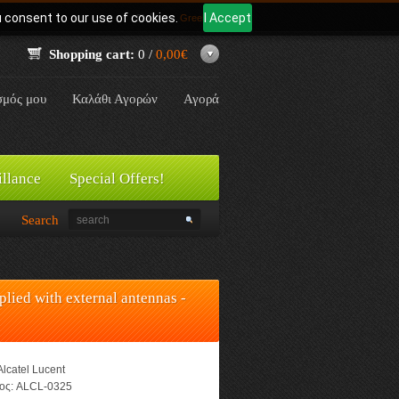
u consent to our use of cookies.
I Accept
Γλώσσα:
Greek
Shopping cart:
0 /
0,00€
σμός μου
Καλάθι Αγορών
Αγορά
illance
Special Offers!
Search
lied with external antennas -
Alcatel Lucent
ος:
ALCL-0325