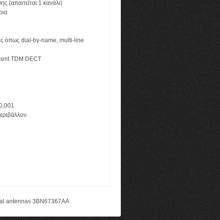
ς (απαιτείται 1 κανάλι)
ρια
ς όπως dial-by-name, multi-line
Lucent TDM DECT
0,001
περιβάλλον
rnal antennas 3BN67367AA