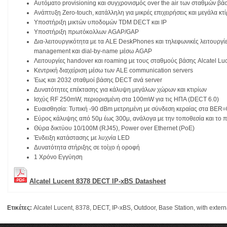
Αυτόματο provisioning και συγχρονισμός over the air των σταθμών βάση
Ανάπτυξη Zero-touch, κατάλληλη για μικρές επιχειρήσεις και μεγάλα κτί
Υποστήριξη μικτών υποδομών TDM DECT και IP
Υποστήριξη πρωτόκολλων AGAP/GAP
Δια-λειτουργικότητα με τα ALE DeskPhones και τηλεφωνικές λειτουργίε
management και dial-by-name μέσω AGAP
Λειτουργίες handover και roaming με τους σταθμούς βάσης Alcatel 
Κεντρική διαχείριση μέσω των ALE communication servers
Έως και 2032 σταθμοί βάσης DECT ανά server
Δυνατότητες επέκτασης για κάλυψη μεγάλων χώρων και κτιρίων
Ισχύς RF 250mW, περιορισμένη στα 100mW για τις ΗΠΑ (DECT 6.0)
Ευαισθησία: Τυπική -90 dBm μετρημένη με σύνδεση κεραίας στα BER=
Εύρος κάλυψης από 50μ έως 300μ, ανάλογα με την τοποθεσία και το 
Θύρα δικτύου 10/100M (RJ45), Power over Ethernet (PoE)
Ένδειξη κατάστασης με λυχνία LED
Δυνατότητα στήριξης σε τοίχο ή οροφή
1 Χρόνο Εγγύηση
Alcatel Lucent 8378 DECT IP-xBS Datasheet
Ετικέτες:
Alcatel Lucent
,
8378
,
DECT
,
IP-xBS
,
Outdoor
,
Base Station
,
with exte