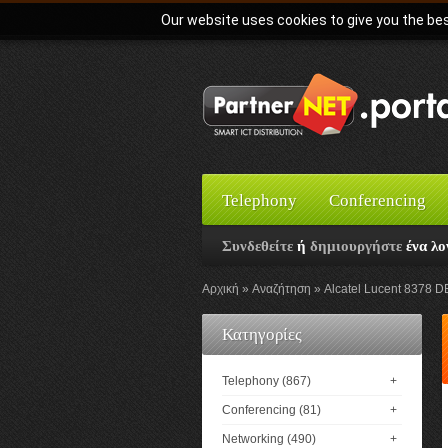
Our website uses cookies to give you the bes
Telephony
Conferencing
Συνδεθείτε
ή
δημιουργήστε
ένα λο
Αρχική
Αναζήτηση
Alcatel Lucent 8378 D
Κατηγορίες
Telephony (867)
+
Conferencing (81)
+
Networking (490)
+