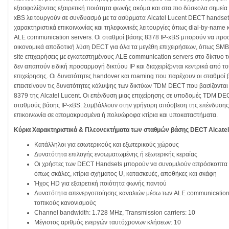
εξασφαλίζοντας εξαιρετική ποιότητα φωνής ακόμα και στα πιο δύσκολα σημεία
xBS λειτουργούν σε συνδυασμό με τα ασύρματα Alcatel Lucent DECT handset
χαρακτηριστικά επικοινωνίας και τηλεφωνικές λειτουργίες όπως dial-by-name
ALE communication servers. Οι σταθμοί βάσης 8378 IP-xBS μπορούν να προ
οικονομικά αποδοτική λύση DECT για όλα τα μεγέθη επιχειρήσεων, όπως SMBs
site επιχειρήσεις με εγκατεστημένους ALE communication servers στο δίκτυο τ
δεν απαιτούν ειδική προσαρμογή δικτύου IP και διαχειρίζονται κεντρικά από τ
επιχείρησης. Οι δυνατότητες handover και roaming που παρέχουν οι σταθμο
επεκτείνουν τις δυνατότητες κάλυψης των δικτύων TDM DECT που βασίζοντα
8379 της Alcatel Lucent. Οι επένδυση μιας επιχείρησης σε υποδομές TDM DE
σταθμούς βάσης IP-xBS. Συμβάλλουν στην γρήγορη απόσβεση της επένδυσης
επικοινωνία σε απομακρυσμένα ή πολυώροφα κτίρια και υποκαταστήματα.
Κύρια Χαρακτηριστικά & Πλεονεκτήματα των σταθμών βάσης DECT Alcatel
Κατάλληλοι για εσωτερικούς και εξωτερικούς χώρους
Δυνατότητα επιλογής ενσωματωμένης ή εξωτερικής κεραίας
Οι χρήστες των DECT Handsets μπορούν να συνομιλούν απρόσκοπτα α
όπως σκάλες, κτίρια σχήματος U, κατασκευές, αποθήκες και σκάφη
Ήχος HD για εξαιρετική ποιότητα φωνής παντού
Δυνατότητα απενεργοποίησης καναλιών μέσω των ALE communication
τοπικούς κανονισμούς
Channel bandwidth: 1.728 MHz, Transmission carriers: 10
Μέγιστος αριθμός ενεργών ταυτόχρονων κλήσεων: 10