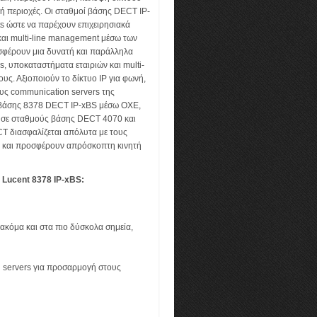
 ή περιοχές. Οι σταθμοί βάσης DECT IP-
s ώστε να παρέχουν επιχειρησιακά
 και multi-line management μέσω των
σφέρουν μια δυνατή και παράλληλα
, υποκαταστήματα εταιριών και multi-
ους. Αξιοποιούν το δίκτυο IP για φωνή,
ους communication servers της
ί βάσης 8378 DECT IP-xBS μέσω ΟΧΕ,
ι σε σταθμούς βάσης DECT 4070 και
CT διασφαλίζεται απόλυτα με τους
 και προσφέρουν απρόσκοπτη κινητή
 Lucent 8378 IP-xBS:
κόμα και στα πιο δύσκολα σημεία,
 servers για προσαρμογή στους