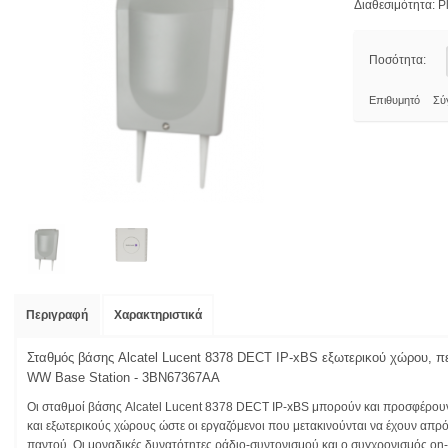
Διαθεσιμότητα:
Pl
Ποσότητα:
Επιθυμητό
Σύ
Περιγραφή
Χαρακτηριστικά
Σταθμός βάσης Alcatel Lucent 8378 DECT IP-xBS εξωτερικού χώρου, περ
WW Base Station - 3BN67367AA
Οι σταθμοί βάσης Alcatel Lucent 8378 DECT IP-xBS μπορούν και προσφέρου
και εξωτερικούς χώρους ώστε οι εργαζόμενοι που μετακινούνται να έχουν απρ
παντού. Οι μοναδικές δυνατότητες ράδιο-συντονισμού και ο συγχρονισμός on