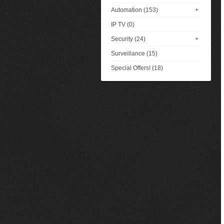
Automation (153)
+
IP TV (0)
Security (24)
+
Surveillance (15)
Special Offers! (18)