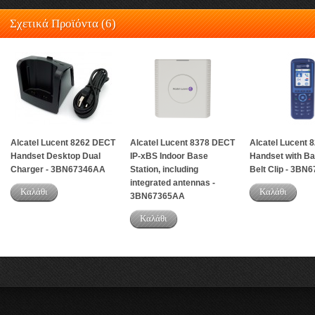
Σχετικά Προϊόντα (6)
Alcatel Lucent 8262 DECT
Alcatel Lucent 8378 DECT
Alcatel Lucent 
Handset Desktop Dual
IP-xBS Indoor Base
Handset with Ba
Charger - 3BN67346AA
Station, including
Belt Clip - 3BN
integrated antennas -
Καλάθι
Καλάθι
3BN67365AA
Καλάθι