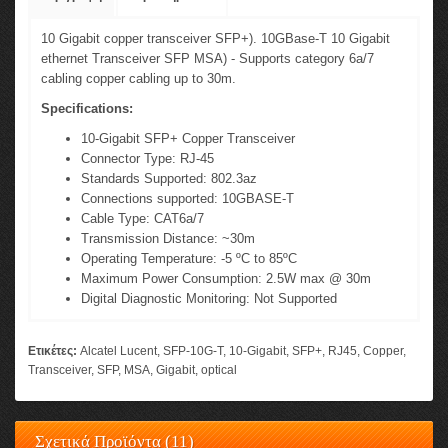
10 Gigabit copper transceiver SFP+). 10GBase-T 10 Gigabit
ethernet Transceiver SFP MSA) - Supports category 6a/7
cabling copper cabling up to 30m.
Specifications:
10-Gigabit SFP+ Copper Transceiver
Connector Type: RJ-45
Standards Supported: 802.3az
Connections supported: 10GBASE-T
Cable Type: CAT6a/7
Transmission Distance: ~30m
Operating Temperature: -5 ºC to 85ºC
Maximum Power Consumption: 2.5W max @ 30m
Digital Diagnostic Monitoring: Not Supported
Ετικέτες:
Alcatel Lucent
,
SFP-10G-T
,
10-Gigabit
,
SFP+
,
RJ45
,
Copper
,
Transceiver
,
SFP
,
MSA
,
Gigabit
,
optical
Σχετικά Προϊόντα (11)