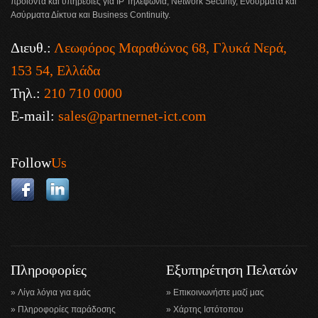
προϊόντα και υπηρεσίες για IP Τηλεφωνία, Network Security, Ενσύρματα και
Ασύρματα Δίκτυα και Business Continuity.
Διευθ.:
Λεωφόρος Μαραθώνος 68, Γλυκά Νερά,
153 54, Ελλάδα
Τηλ.:
210 710 0000
E-mail:
sales@partnernet-ict.com
Follow
Us
Πληροφορίες
Εξυπηρέτηση Πελατών
Λίγα λόγια για εμάς
Επικοινωνήστε μαζί μας
Πληροφορίες παράδοσης
Χάρτης Ιστότοπου