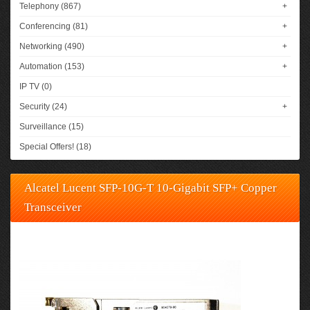
Telephony (867)
+
Conferencing (81)
+
Networking (490)
+
Automation (153)
+
IP TV (0)
Security (24)
+
Surveillance (15)
Special Offers! (18)
Alcatel Lucent SFP-10G-T 10-Gigabit SFP+ Copper
Transceiver