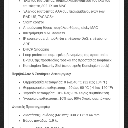
Έλεγχος ταυτότητας, συμπεριλαμβανομένου του ελέγχου
ταυτότητας 802.1X και MAC
Έλεγχος ταυτότητας AAA συμπεριλαμβανομένων των
RADIUS, TACACS+
Storm control
Απομόνωση θύρας, ασφάλεια θύρας, sticky MAC
Φιλτράρισμα MAC address
IP source guard, πρόληψη επιθέσεων DoS, επιθεώρηση
ARP
DHCP Snooping
Loop protection συμπεριλαμβανομένης της προστασίας
BPDU, της προστασίας root και της προστασίας loopback
Kensington Security Slot (υποστήριξη Kensington Lock)
Περιβάλλον & Συνθήκες Λειτουργίας:
Θερμοκρασία λειτουργίας: 0 έως 40 °C (32 έως 104 °F)
Θερμοκρασία αποθήκευσης: -20 έως 60 °C (-4 έως 140 °F)
Υγρασία λειτουργίας: 10% έως 90% Χωρίς συμπύκνωση
Υγρασία αποθήκευσης: 10% έως 90% Χωρίς συμπύκνωση
Φυσικές Προσιαγραφές:
Διαστάσεις μονάδας (ΜxΠxΥ): 330 x 175 x 44 mm
Βάρος μονάδας: 1.9 kg