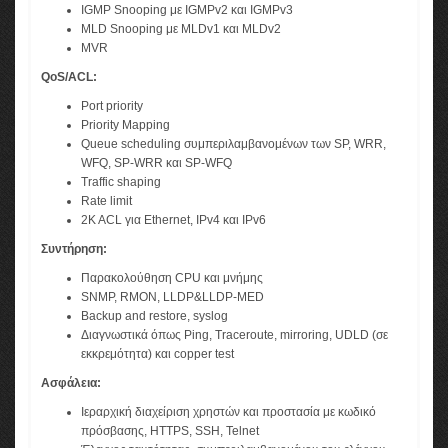
IGMP Snooping με IGMPv2 και IGMPv3
MLD Snooping με MLDv1 και MLDv2
MVR
QoS/ACL:
Port priority
Priority Mapping
Queue scheduling συμπεριλαμβανομένων των SP, WRR,
WFQ, SP-WRR και SP-WFQ
Traffic shaping
Rate limit
2K ACL για Ethernet, IPv4 και IPv6
Συντήρηση:
Παρακολούθηση CPU και μνήμης
SNMP, RMON, LLDP&LLDP-MED
Backup and restore, syslog
Διαγνωστικά όπως Ping, Traceroute, mirroring, UDLD (σε
εκκρεμότητα) και copper test
Ασφάλεια:
Ιεραρχική διαχείριση χρηστών και προστασία με κωδικό
πρόσβασης, HTTPS, SSH, Telnet