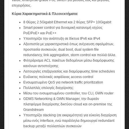
value, enterprise-grade PoE switch για μεσαίες έως και μεγάλες
επιχειρήσεις.
Κύρια Χαρακτηριστικά & Πλεονεκτήματα:
8 Θύρες 2.5Gigabit Ethernet και 2 θύρες SFP+ 10Gigabit
Smart power control για δυναμική κατανομή ισχύος
PoE/PoE+ και PoE++
Υποστηρίζει την ανάπτυξη σε δίκτυα IPv6 και IPv4
Αξιοπιστία με χαρακτηριστικά όπως ανίχνευση σφαλμάτων,
προστασία συσκευών, dual boot, dual system file
redundancy, link aggregation, storm control και πολλά άλλα.
Φιλτράρισμα ACL πακέτων δεδομένων μέσω διαμόρφωσης
κανόνων αντιστοίχισης
Λειτουργίες επεξεργασίας και διαμόρφωσης time schedules
Ευέλικτες πολιτικές ασφάλειας access control
Eνσωματωμένο QoS για network traffic prioritization
Πολλαπλές επιλογές διαχείρισης:
Μέσω του ενσωματωμένου controller, του CLI, GWN router
GDMS Networking & GWN Manager, την δωρεάν
πλατφόρμα διαχείρισης δικτύου cloud και on-premise της
Grandstream
Υποστηρίζει stacking (σε εκκρεμότητα) για εύκολη διαχείριση
μέσω ενός interface, ενώ παράλληλα δημιουργεί redundant
backup μεταξύ πολλαπλών συσκευών