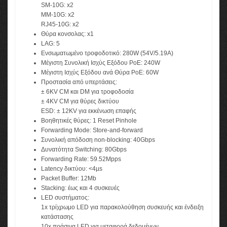
SM-10G: x2
MM-10G: x2
RJ45-10G: x2
Θύρα κονσολας: x1
LAG: 5
Ενσωματωμένο τροφοδοτικό: 280W (54V/5.19A)
Μέγιστη Συνολική Ισχύς Εξόδου PoE: 240W
Μέγιστη Ισχύς Εξόδου ανά Θύρα PoE: 60W
Προστασία από υπερτάσεις:
± 6KV CM και DM για τροφοδοσία
± 4KV CM για θύρες δικτύου
ESD: ± 12KV για εκκένωση επαφής
Βοηθητικές θύρες: 1 Reset Pinhole
Forwarding Mode: Store-and-forward
Συνολική απόδοση non-blocking: 40Gbps
Δυνατότητα Switching: 80Gbps
Forwarding Rate: 59.52Mpps
Latency δικτύου: <4µs
Packet Buffer: 12Mb
Stacking: έως και 4 συσκευές
LED συστήματος:
1x τρίχρωμο LED για παρακολούθηση συσκευής και ένδειξη
κατάστασης
10x πράσινα LED για μεταφορά δεδομένων