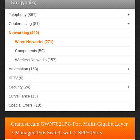
Κατηγορίες
Telephony (867)
+
Conferencing (81)
+
Networking (490)
-
Wired Networks (271)
Components (59)
Wireless Networks (157)
Automation (153)
+
IP TV (0)
Security (24)
+
Surveillance (15)
Special Offers! (18)
Grandstream GWN7821P 8-Port Multi-Gigabit Layer
3 Managed PoE Switch with 2 SFP+ Ports