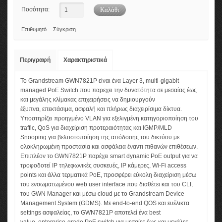
Ποσότητα:
Επιθυμητό
Σύγκριση
Περιγραφή
Χαρακτηριστικά
Το Grandstream GWN7821P είναι ένα Layer 3, multi-gigabit
managed PoE Switch που παρεχει την δυνατότητα σε μεσαίας έως
και μεγάλης κλίμακας επιχειρήσεις να δημιουργούν
έξυπνα, επεκτάσιμα, ασφαλή και πλήρως διαχειρίσιμα δίκτυα.
Υποστηρίζει προηγμένο VLAN για εξελιγμένη κατηγοριοποίηση του
traffic, QoS για διαχείριση προτεραιότητας και IGMP/MLD
Snooping για βελτιστοποίηση της απόδοσης του δικτύου με
ολοκληρωμένη προστασία και ασφάλεια έναντι πιθανών επιθέσεων.
Επιπλέον το GWN7821P παρέχει smart dynamic PoE output για να
τροφοδοτεί IP τηλεφωνικές συσκευές, IP κάμερες, Wi-Fi access
points και άλλα τερματικά PoE, προσφέρει εύκολη διαχείριση μέσω
του ενσωματωμένου web user interface που διαθέτει και του CLI,
του GWN Manager και μέσω cloud με το Grandstream Device
Management System (GDMS). Με end-to-end QOS και ευέλικτα
settings ασφαλείας, το GWN7821P αποτελεί ένα best