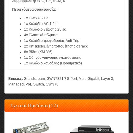
Συμμόρφωση:
FCC, CE, RCM, IC
Περιεχόμενα συσκευασίας:
1x GWN7821P
1x Καλώδιο AC 1,2 μ.
1x Καλώδιο γείωσης 25 εκ.
4x Ελαστικά πέλματα
1x Καλώδιο τροφοδοσίας Anti-Trip
2x Κιτ εκτεταμένης τοποθέτησης σε rack
8x Βίδες (KM 3*6)
1x Οδηγός γρήγορης εγκατάστασης
1x Καλώδιο κονσόλας (Προαιρετικό)
Ετικέτες:
Grandstream
,
GWN7821P
,
8-Port
,
Multi-Gigabit
,
Layer 3
,
Managed
,
PoE Switch
,
GWN78
Σχετικά Προϊόντα (12)