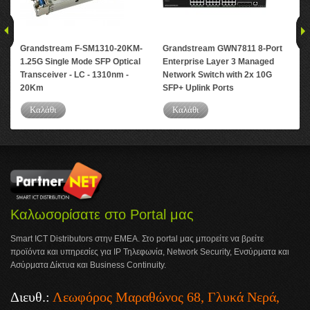
Grandstream F-SM1310-20KM-
Grandstream GWN7811 8-Port
Gr
1.25G Single Mode SFP Optical
Enterprise Layer 3 Managed
Ent
Transceiver - LC - 1310nm -
Network Switch with 2x 10G
PoE
20Km
SFP+ Uplink Ports
Upl
Καλάθι
Καλάθι
Καλωσορίσατε στο Portal μας
Smart ICT Distributors στην ΕΜΕΑ. Στο portal μας μπορείτε να βρείτε
προϊόντα και υπηρεσίες για IP Τηλεφωνία, Network Security, Ενσύρματα και
Ασύρματα Δίκτυα και Business Continuity.
Διευθ.:
Λεωφόρος Μαραθώνος 68, Γλυκά Νερά,