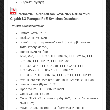
3 Χρόνια Εγγύηση
PartnerNET Grandstream GWN7820 Series Multi-
Gigabit L3 Managed PoE Switches Datasheet
Τεχνικά Χαρακτηριστικά:
Τυπος: GWN7821P
Περίβλημα: Μέταλλο
Τοποθέτηση: Επιτραπέζια/σε rack (περιλαμβάνεται κιτ
τοποθέτησης σε rack)
Πρωτόκολλα δικτύου:
IPv4, IPv6, IEEE 802.3, IEEE 802.3i, IEEE 802.3u, IEEE
802.3ab, IEEE 802.3z, IEEE 802.3ae
IEEE 802.3az, IEEE 802.3ad, IEEE 802.3x, IEEE
802.3af/at/bt, IEEE 802.1p, IEEE 802.1Q
​IEEE 802.1d, IEEE 802.1w, IEEE 802.1s, IEEE 802.1x
Μνήμη: 256MB RAM 8MB Nor Flash, 128MB Nand Flash
Jumbo Frame (Bytes): 10240
Πρότυπα PoE: IEEE 802.3af/at/bt
Θύρες Gigabit: 8x 2.5G
Θύρες SFP+: x2 (Για υποστήριξη DAC, το καλώδιο πρέπει να
είναι ≤ 5m)
Μέγιστος αριθμός υποστηριζόμενων SFP modules: