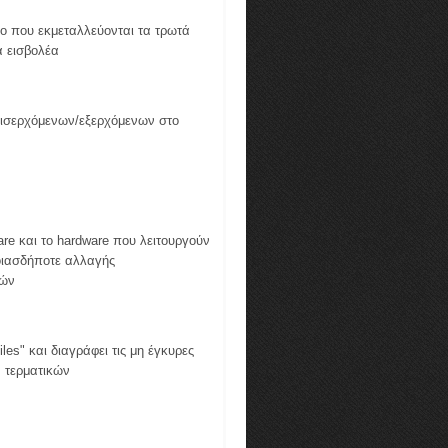
υο που εκμεταλλεύονται τα τρωτά
 εισβολέα
εισερχόμενων/εξερχόμενων στο
re και το hardware που λειτουργούν
οιασδήποτε αλλαγής
κών
les" και διαγράφει τις μη έγκυρες
 τερματικών