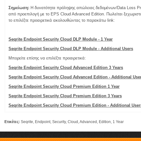
Σημείωση:
Η δυνατότητα πρόληψης απώλειας δεδομένων/Data Loss Prev
από προεπιλογή με το EPS Cloud Advanced Edition. Πωλείται ξεχωρισ
το επιλέξτε προαιρετικά ακολουθώντας το παρακάτω link:
Seqrite Endpoint Security Cloud DLP Module - 1 Year
Seqrite Endpoint Security Cloud DLP Module - Additional Users
Μπορείτε επίσης να επιλέξτε προαιρετικά:
Seqrite Endpoint Security Cloud Advanced Edition 3 Years
Seqrite Endpoint Security Cloud Advanced Edition - Additional Use
Seqrite Endpoint Security Cloud Premium Edition 1 Year
Seqrite Endpoint Security Cloud Premium Edition 3 Years
Seqrite Endpoint Security Cloud Premium Edition - Additional User
Ετικέτες:
Seqrite
,
Endpoint
,
Security
,
Cloud
,
Advanced
,
Edition
,
1 Year