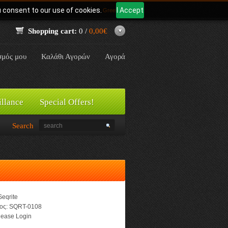
u consent to our use of cookies.
I Accept
Γλώσσα:
Greek
Shopping cart:
0 /
0,00€
σμός μου
Καλάθι Αγορών
Αγορά
illance
Special Offers!
Search
Seqrite
ος:
SQRT-0108
ease Login