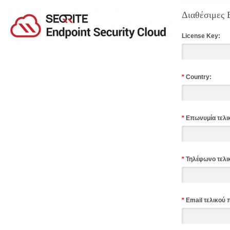
Διαθέσιμες 
License Key:
*
Country:
*
Επωνυμία τελι
*
Τηλέφωνο τελι
*
Email τελικού 