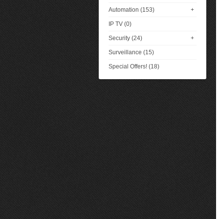
Automation (153)
+
IP TV (0)
Security (24)
+
Surveillance (15)
Special Offers! (18)