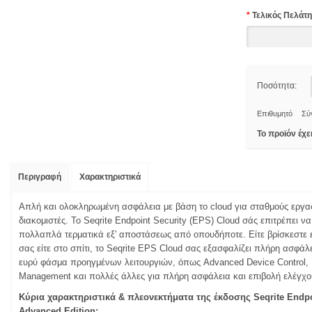
*
Τελικός Πελάτη
Ποσότητα:
Επιθυμητό
Σύ
Το προϊόν έχε
Περιγραφή
Χαρακτηριστικά
Απλή και ολοκληρωμένη ασφάλεια με βάση το cloud για σταθμούς εργασ
διακομιστές. Το Seqrite Endpoint Security (EPS) Cloud σάς επιτρέπει να
πολλαπλά τερματικά εξ' αποστάσεως από οπουδήποτε. Είτε βρίσκεστε εν
σας είτε στο σπίτι, το Seqrite EPS Cloud σας εξασφαλίζει πλήρη ασφάλε
ευρύ φάσμα προηγμένων λειτουργιών, όπως Advanced Device Control, D
Management και πολλές άλλες για πλήρη ασφάλεια και επιβολή ελέγχο
Κύρια χαρακτηριστικά & πλεονεκτήματα της έκδοσης Seqrite Endpo
Advanced Edition: