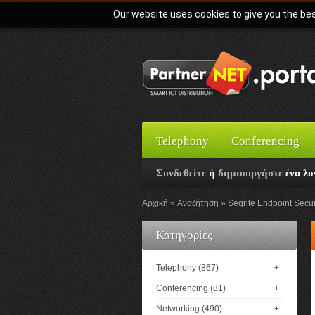
Our website uses cookies to give you the bes
Telephony
Conferencing
Συνδεθείτε
ή
δημιουργήστε
ένα λο
Αρχική
Αναζήτηση
Seqrite Endpoint Secur
Κατηγορίες
Telephony (867)
+
Conferencing (81)
+
Networking (490)
+