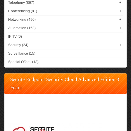
Telephony (867)
+
Conferencing (81)
+
Networking (490)
+
Automation (153)
+
IP TV (0)
Security (24)
+
Surveillance (15)
Special Offers! (18)
Seqrite Endpoint Security Cloud Advanced Edition 3
Years