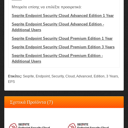
Μπορείτε επίσης να επιλέξτε προαιρετικά:
Seqrite Endpoint Security Cloud Advanced Edition 1 Year
Seqrite Endpoint Security Cloud Advanced Edition -
Additional Users
Seqrite Endpoint Security Cloud Premium Edition 1 Year
Seqrite Endpoint Security Cloud Premium Edition 3 Years
Seqrite Endpoint Security Cloud Premium Edition -
Additional Users
Ετικέτες:
Seqrite
,
Endpoint
,
Security
,
Cloud
,
Advanced
,
Edition
,
3 Years
,
EPS
Σχετικά Προϊόντα (7)