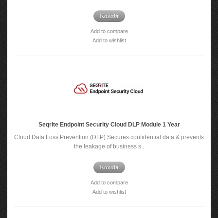
Καλάθι
Add to compare
Add to wishlist
Seqrite Endpoint Security Cloud DLP Module 1 Year
Cloud Data Loss Prevention (DLP) Secures confidential data & prevents
the leakage of business s..
Καλάθι
Add to compare
Add to wishlist