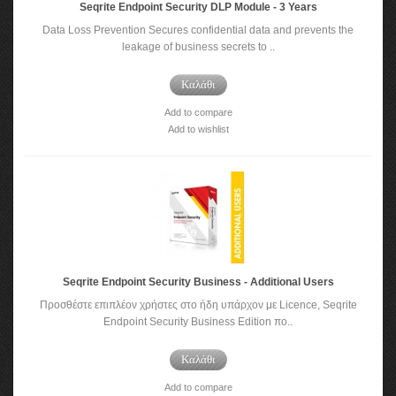
Seqrite Endpoint Security DLP Module - 3 Years
Data Loss Prevention Secures confidential data and prevents the
leakage of business secrets to ..
Καλάθι
Add to compare
Add to wishlist
Seqrite Endpoint Security Business - Additional Users
Προσθέστε επιπλέον χρήστες στο ήδη υπάρχον με Licence, Seqrite
Endpoint Security Business Edition πο..
Καλάθι
Add to compare