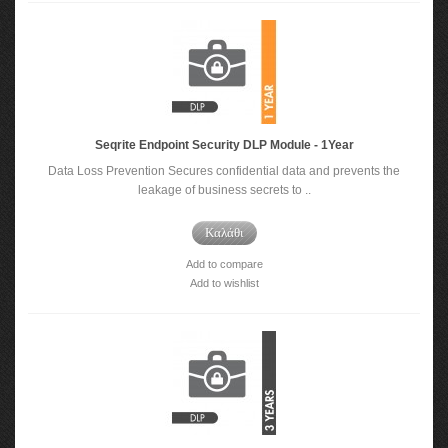
Seqrite Endpoint Security DLP Module - 1Year
Data Loss Prevention Secures confidential data and prevents the
leakage of business secrets to ..
Καλάθι
Add to compare
Add to wishlist