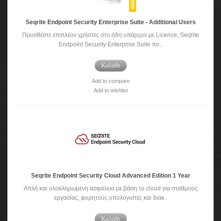
Seqrite Endpoint Security Enterprise Suite - Additional Users
Προσθέστε επιπλέον χρήστες στο ήδη υπάρχον με Licence, Seqrite
Endpoint Security Enterprise Suite πο..
Καλάθι
Add to compare
Add to wishlist
Seqrite Endpoint Security Cloud Advanced Edition 1 Year
Απλή και ολοκληρωμένη ασφάλεια με βάση το cloud για σταθμούς
εργασίας, φορητούς υπολογιστές και διακ..
Καλάθι