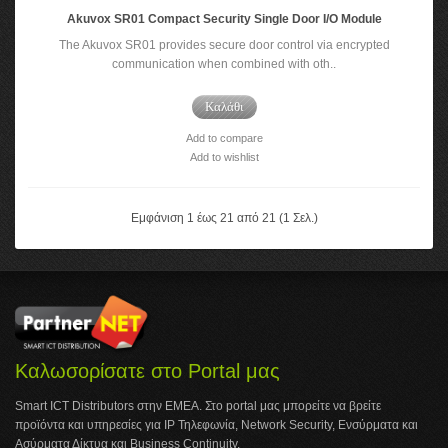
Akuvox SR01 Compact Security Single Door I/O Module
The Akuvox SR01 provides secure door control via encrypted
communication when combined with oth..
Καλάθι
Add to compare
Add to wishlist
Εμφάνιση 1 έως 21 από 21 (1 Σελ.)
Καλωσορίσατε στο Portal μας
Smart ICT Distributors στην ΕΜΕΑ. Στο portal μας μπορείτε να βρείτε
προϊόντα και υπηρεσίες για IP Τηλεφωνία, Network Security, Ενσύρματα και
Ασύρματα Δίκτυα και Business Continuity.